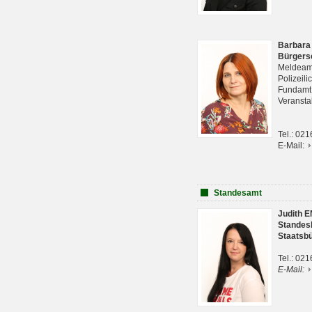
Barbara
Bürgers
Meldeam
Polizeil
Fundam
Veranst
Tel.: 02
E-Mail:
Standesamt
Judith 
Standes
Staatsb
Tel.: 02
E-Mail: