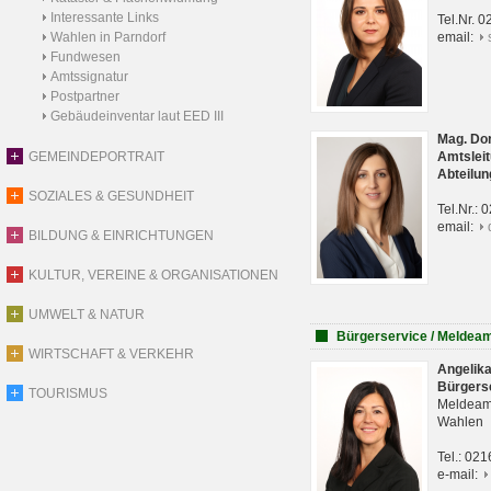
Interessante Links
Tel.Nr. 
Wahlen in Parndorf
email:
Fundwesen
Amtssignatur
Postpartner
Gebäudeinventar laut EED III
Mag. Do
GEMEINDEPORTRAIT
Amtsleit
Abteilun
SOZIALES & GESUNDHEIT
Tel.Nr.:
email:
BILDUNG & EINRICHTUNGEN
KULTUR, VEREINE & ORGANISATIONEN
UMWELT & NATUR
Bürgerservice / Meldea
WIRTSCHAFT & VERKEHR
Angelik
Bürgers
TOURISMUS
Meldeam
Wahlen
Tel.: 02
e-mail: