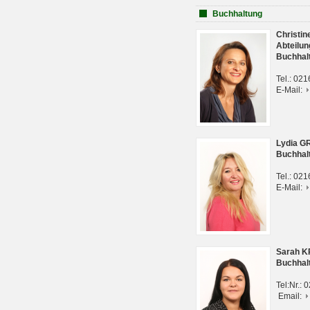
Buchhaltung
Christi
Abteilun
Buchhal
Tel.: 02
E-Mail:
Lydia G
Buchhal
Tel.: 02
E-Mail:
Sarah 
Buchhal
Tel:Nr.:
Email: