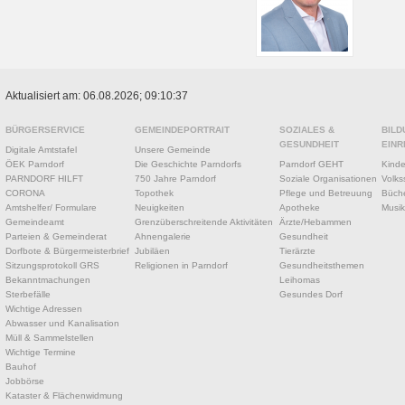
Aktualisiert am: 06.08.2026; 09:10:37
BÜRGERSERVICE
GEMEINDEPORTRAIT
SOZIALES &
BILD
GESUNDHEIT
EINR
Digitale Amtstafel
Unsere Gemeinde
ÖEK Parndorf
Die Geschichte Parndorfs
Parndorf GEHT
Kinde
PARNDORF HILFT
750 Jahre Parndorf
Soziale Organisationen
Volks
CORONA
Topothek
Pflege und Betreuung
Büche
Amtshelfer/ Formulare
Neuigkeiten
Apotheke
Musik
Gemeindeamt
Grenzüberschreitende Aktivitäten
Ärzte/Hebammen
Parteien & Gemeinderat
Ahnengalerie
Gesundheit
Dorfbote & Bürgermeisterbrief
Jubiläen
Tierärzte
Sitzungsprotokoll GRS
Religionen in Parndorf
Gesundheitsthemen
Bekanntmachungen
Leihomas
Sterbefälle
Gesundes Dorf
Wichtige Adressen
Abwasser und Kanalisation
Müll & Sammelstellen
Wichtige Termine
Bauhof
Jobbörse
Kataster & Flächenwidmung