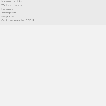
Interessante Links
Wahlen in Parndorf
Fundwesen
Amtssignatur
Postpartner
Gebäudeinventar laut EED III