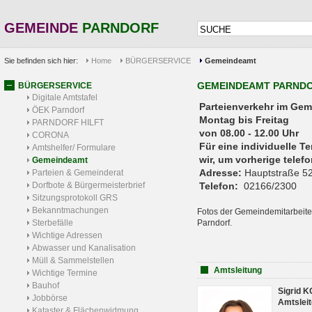
GEMEINDE
PARNDORF
Sie befinden sich hier:
Home
BÜRGERSERVICE
Gemeindeamt
GEMEINDEAMT PARND
BÜRGERSERVICE
Digitale Amtstafel
Parteienverkehr 
ÖEK Parndorf
Montag bis Freitag
PARNDORF HILFT
von 08.00 - 12.00 Uhr
CORONA
Für eine individuelle T
Amtshelfer/ Formulare
wir, um vorherige tele
Gemeindeamt
Adresse:
Hauptstraße 52
Parteien & Gemeinderat
Dorfbote & Bürgermeisterbrief
Telefon:
02166/2300
Sitzungsprotokoll GRS
Bekanntmachungen
Fotos der Gemeindemitarbeite
Sterbefälle
Parndorf.
Wichtige Adressen
Abwasser und Kanalisation
Müll & Sammelstellen
Amtsleitung
Wichtige Termine
Bauhof
Sigrid 
Jobbörse
Amtsleit
Kataster & Flächenwidmung