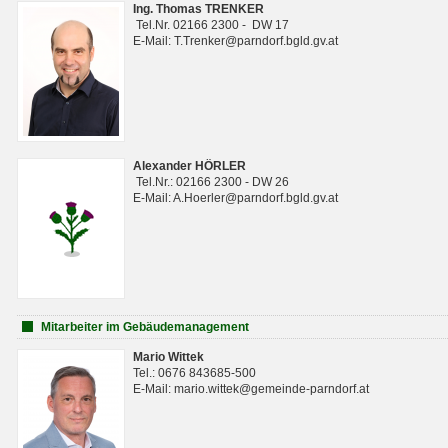
Ing. Thomas TRENKER
Tel.Nr. 02166 2300 - DW 17
E-Mail: T.Trenker@parndorf.bgld.gv.at
Alexander HÖRLER
Tel.Nr.: 02166 2300 - DW 26
E-Mail: A.Hoerler@parndorf.bgld.gv.at
Mitarbeiter im Gebäudemanagement
Mario Wittek
Tel.: 0676 843685-500
E-Mail: mario.wittek@gemeinde-parndorf.at