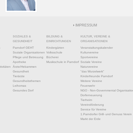
IMPRESSUM
SOZIALES &
BILDUNG &
KULTUR, VEREINE &
GESUNDHEIT
EINRICHTUNGEN
ORGANISATIONEN
s
Parndorf GEHT
Kindergärten
Veranstaltungskalender
Soziale Organisationen
Volksschule
Kulturvereine
Pflege und Betreuung
Bücherei
Sportvereine
Apotheke
Musikschule in Parndorf
Soziale Vereine
ivitäten
Ärzte/Hebammen
Naturvereine
Gesundheit
"das Wurzelwerk"
Tierärzte
Kinderfreunde Parndorf
Gesundheitsthemen
Weitere Vereine
Leihomas
Feuerwehr
Gesundes Dorf
NGO - Non-Governmental Organisatio
Dorferneuerung
Tierheim
Vereinsförderung
Service für Vereine
1.Parndorfer Grill- und Genuss Verein
Markt der Erde