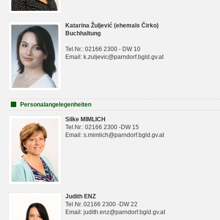
Katarina Žuljević (ehemals Čirko)
Buchhaltung
Tel.Nr.: 02166 2300 - DW 10
Email: k.zuljevic@parndorf.bgld.gv.at
Personalangelegenheiten
Silke MIMLICH
Tel.Nr.: 02166 2300 -DW 15
Email: s.mimlich@parndorf.bgld.gv.at
Judith ENZ
Tel.Nr. 02166 2300 -DW 22
Email: judith.enz@parndorf.bgld.gv.at