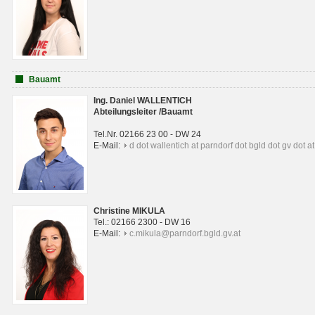
Bauamt
Ing. Daniel WALLENTICH
Abteilungsleiter /Bauamt
Tel.Nr. 02166 23 00 - DW 24
E-Mail:
d dot wallentich at parndorf dot bgld dot gv dot at
Christine MIKULA
Tel.: 02166 2300 - DW 16
E-Mail:
c.mikula@parndorf.bgld.gv.at