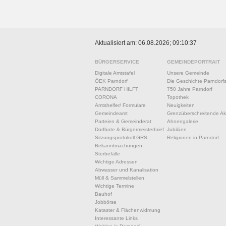
Aktualisiert am: 06.08.2026; 09:10:37
BÜRGERSERVICE
GEMEINDEPORTRAIT
Digitale Amtstafel
Unsere Gemeinde
ÖEK Parndorf
Die Geschichte Parndorf
PARNDORF HILFT
750 Jahre Parndorf
CORONA
Topothek
Amtshelfer/ Formulare
Neuigkeiten
Gemeindeamt
Grenzüberschreitende Akt
Parteien & Gemeinderat
Ahnengalerie
Dorfbote & Bürgermeisterbrief
Jubiläen
Sitzungsprotokoll GRS
Religionen in Parndorf
Bekanntmachungen
Sterbefälle
Wichtige Adressen
Abwasser und Kanalisation
Müll & Sammelstellen
Wichtige Termine
Bauhof
Jobbörse
Kataster & Flächenwidmung
Interessante Links