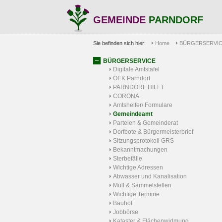
GEMEINDE
PARNDORF
Sie befinden sich hier:
Home
BÜRGERSERVI
BÜRGERSERVICE
Digitale Amtstafel
ÖEK Parndorf
PARNDORF HILFT
CORONA
Amtshelfer/ Formulare
Gemeindeamt
Parteien & Gemeinderat
Dorfbote & Bürgermeisterbrief
Sitzungsprotokoll GRS
Bekanntmachungen
Sterbefälle
Wichtige Adressen
Abwasser und Kanalisation
Müll & Sammelstellen
Wichtige Termine
Bauhof
Jobbörse
Kataster & Flächenwidmung