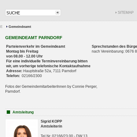
SITEMAP
CE
Gemeindeamt
GEMEINDEAMT PARNDORF
Parteienverkehr im Gemeindeamt
Sprechstunden des Bürge
Montag bis Freitag
nach Vereinbarung: 0676
von 08.00 - 12.00 Uhr
Für eine individuelle Terminvereinbarung bitten
wir, um vorherige telefonische Kontaktaufnahme
Adresse:
Hauptstraße 52a, 7111 Parndorf
Telefon:
02166/2300
Fotos der GemeindemitarbeiterInnen by Connie Perger,
Parndorf.
Amtsleitung
Sigrid KOPP
Amtsleiterin
Tel.Nr. 02166/23 00 - DW 13