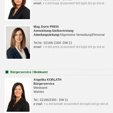
email:
s dot kopp at parndorf dot bgld dot gv dot at
Mag. Doris PREIS
Amtsleitung-Stellvertretung
Abteilungsleitun
g
/
Allgemeine Verwaltung/Personal
Tel.Nr.: 02166/ 2300 -DW 21
email:
d dot preis at parndorf dot bgld dot gv dot at
Bürgerservice / Meldeamt
Angelika KORLATH
Bürgerservice
Meldeamt
Wahlen
Tel.: 02166/2300 - DW 11
e-mail:
a dot korlath at parndorf dot bgld dot gv dot at