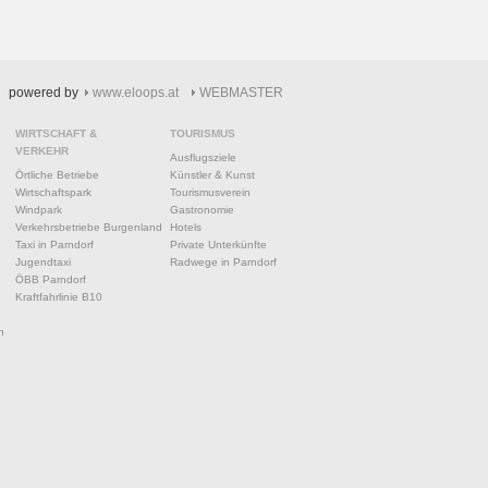
powered by
www.eloops.at
WEBMASTER
WIRTSCHAFT &
TOURISMUS
VERKEHR
Ausflugsziele
Örtliche Betriebe
Künstler & Kunst
Wirtschaftspark
Tourismusverein
Windpark
Gastronomie
Verkehrsbetriebe Burgenland
Hotels
Taxi in Parndorf
Private Unterkünfte
Jugendtaxi
Radwege in Parndorf
ÖBB Parndorf
Kraftfahrlinie B10
n