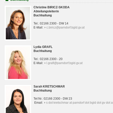
Christine BIRICZ-SKODA
Abteilungsleiterin
Buchhaltung
Tel.: 02166 2300 - DW 14
E-Mail:
c.biricz@parndorf.bgld.gv.at
Lydia GRAFL
Buchhaltung
Tel.: 02166 2300 - 20
E-Mail:
l.grafl@parndorf.bgld.gv.at
Sarah KRETSCHMAR
Buchhaltung
Tel:Nr.: 02166 2300 - DW 23
Email:
s dot kretschmar at parndorf dot bgld dot gv dot a