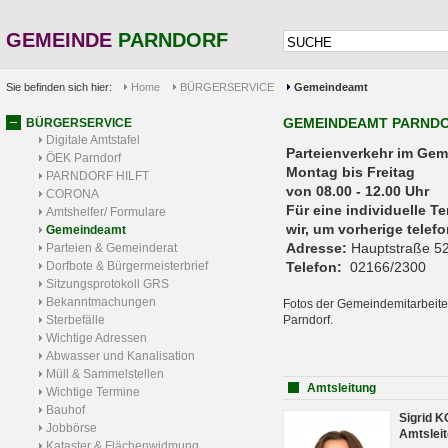
GEMEINDE
PARNDORF
Sie befinden sich hier:
Home
BÜRGERSERVICE
Gemeindeamt
GEMEINDEAMT PARND
BÜRGERSERVICE
Digitale Amtstafel
Parteienverkehr 
ÖEK Parndorf
Montag bis Freitag
PARNDORF HILFT
von 08.00 - 12.00 Uhr
CORONA
Für eine individuelle T
Amtshelfer/ Formulare
wir, um vorherige tele
Gemeindeamt
Adresse:
Hauptstraße 52
Parteien & Gemeinderat
Dorfbote & Bürgermeisterbrief
Telefon:
02166/2300
Sitzungsprotokoll GRS
Bekanntmachungen
Fotos der Gemeindemitarbeite
Sterbefälle
Parndorf.
Wichtige Adressen
Abwasser und Kanalisation
Müll & Sammelstellen
Amtsleitung
Wichtige Termine
Bauhof
Sigrid 
Jobbörse
Amtsleit
Kataster & Flächenwidmung