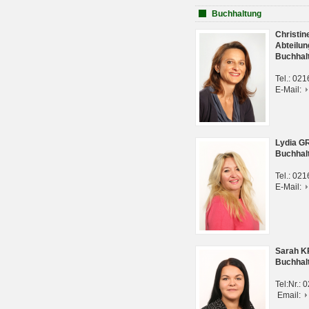
Buchhaltung
Christi
Abteilun
Buchhal
Tel.: 02
E-Mail:
Lydia G
Buchhal
Tel.: 02
E-Mail:
Sarah 
Buchhal
Tel:Nr.:
Email: