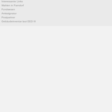
Interessante Links
Wahlen in Parndorf
Fundwesen
Amtssignatur
Postpartner
Gebäudeinventar laut EED III