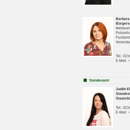
Barbara
Bürgers
Meldeam
Polizeil
Fundam
Veranst
Tel.: 02
E-Mail:
Standesamt
Judith 
Standes
Staatsb
Tel.: 02
E-Mail: