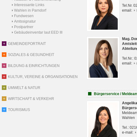
Interessante Links
Tel.Nr. 
Wahlen in Parndorf
email:
Fundwesen
Amtssignatur
Postpartner
Gebäudeinventar laut EED III
Mag. Do
GEMEINDEPORTRAIT
Amtsleit
Abteilun
SOZIALES & GESUNDHEIT
Tel.Nr.:
email:
BILDUNG & EINRICHTUNGEN
KULTUR, VEREINE & ORGANISATIONEN
UMWELT & NATUR
Bürgerservice / Meldea
WIRTSCHAFT & VERKEHR
Angelik
Bürgers
TOURISMUS
Meldeam
Wahlen
Tel.: 02
e-mail: