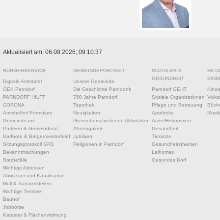
Aktualisiert am: 06.08.2026; 09:10:37
BÜRGERSERVICE
GEMEINDEPORTRAIT
SOZIALES &
BILD
GESUNDHEIT
EINR
Digitale Amtstafel
Unsere Gemeinde
ÖEK Parndorf
Die Geschichte Parndorfs
Parndorf GEHT
Kinde
PARNDORF HILFT
750 Jahre Parndorf
Soziale Organisationen
Volks
CORONA
Topothek
Pflege und Betreuung
Büche
Amtshelfer/ Formulare
Neuigkeiten
Apotheke
Musik
Gemeindeamt
Grenzüberschreitende Aktivitäten
Ärzte/Hebammen
Parteien & Gemeinderat
Ahnengalerie
Gesundheit
Dorfbote & Bürgermeisterbrief
Jubiläen
Tierärzte
Sitzungsprotokoll GRS
Religionen in Parndorf
Gesundheitsthemen
Bekanntmachungen
Leihomas
Sterbefälle
Gesundes Dorf
Wichtige Adressen
Abwasser und Kanalisation
Müll & Sammelstellen
Wichtige Termine
Bauhof
Jobbörse
Kataster & Flächenwidmung