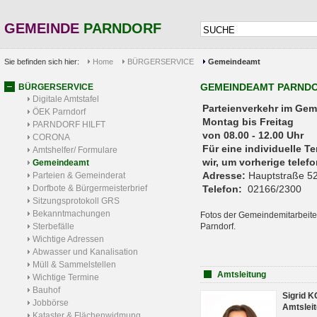
GEMEINDE
PARNDORF
Sie befinden sich hier:
Home
BÜRGERSERVICE
Gemeindeamt
GEMEINDEAMT PARND
BÜRGERSERVICE
Digitale Amtstafel
Parteienverkehr 
ÖEK Parndorf
Montag bis Freitag
PARNDORF HILFT
von 08.00 - 12.00 Uhr
CORONA
Für eine individuelle T
Amtshelfer/ Formulare
wir, um vorherige tele
Gemeindeamt
Adresse:
Hauptstraße 52
Parteien & Gemeinderat
Dorfbote & Bürgermeisterbrief
Telefon:
02166/2300
Sitzungsprotokoll GRS
Bekanntmachungen
Fotos der Gemeindemitarbeite
Sterbefälle
Parndorf.
Wichtige Adressen
Abwasser und Kanalisation
Müll & Sammelstellen
Amtsleitung
Wichtige Termine
Bauhof
Sigrid 
Jobbörse
Amtsleit
Kataster & Flächenwidmung