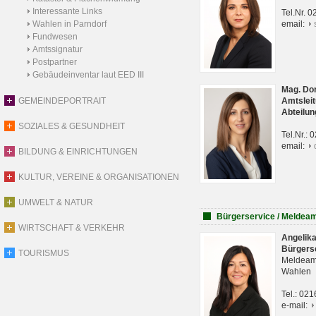
Interessante Links
Tel.Nr. 
Wahlen in Parndorf
email:
Fundwesen
Amtssignatur
Postpartner
Gebäudeinventar laut EED III
Mag. Do
GEMEINDEPORTRAIT
Amtsleit
Abteilun
SOZIALES & GESUNDHEIT
Tel.Nr.:
email:
BILDUNG & EINRICHTUNGEN
KULTUR, VEREINE & ORGANISATIONEN
UMWELT & NATUR
Bürgerservice / Meldea
WIRTSCHAFT & VERKEHR
Angelik
Bürgers
TOURISMUS
Meldeam
Wahlen
Tel.: 02
e-mail: