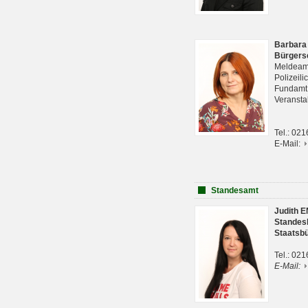
Barbara
Bürgers
Meldeam
Polizeil
Fundam
Veranst
Tel.: 02
E-Mail:
Standesamt
Judith 
Standes
Staatsb
Tel.: 02
E-Mail: