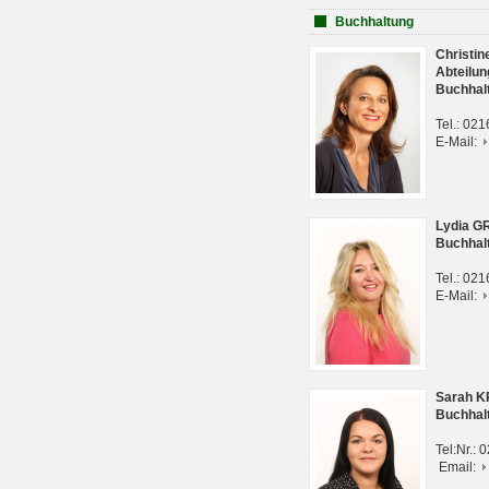
Buchhaltung
Christi
Abteilun
Buchhal
Tel.: 02
E-Mail:
Lydia G
Buchhal
Tel.: 02
E-Mail:
Sarah 
Buchhal
Tel:Nr.:
Email: