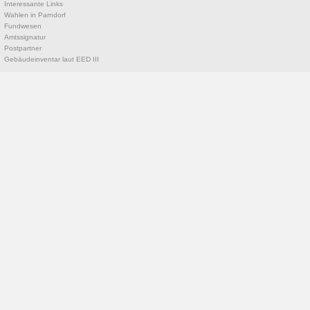
Interessante Links
Wahlen in Parndorf
Fundwesen
Amtssignatur
Postpartner
Gebäudeinventar laut EED III