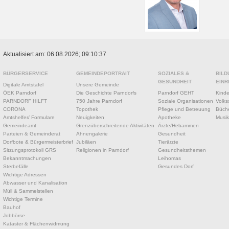
Aktualisiert am: 06.08.2026; 09:10:37
BÜRGERSERVICE
GEMEINDEPORTRAIT
SOZIALES &
BILD
GESUNDHEIT
EINR
Digitale Amtstafel
Unsere Gemeinde
ÖEK Parndorf
Die Geschichte Parndorfs
Parndorf GEHT
Kinde
PARNDORF HILFT
750 Jahre Parndorf
Soziale Organisationen
Volks
CORONA
Topothek
Pflege und Betreuung
Büche
Amtshelfer/ Formulare
Neuigkeiten
Apotheke
Musik
Gemeindeamt
Grenzüberschreitende Aktivitäten
Ärzte/Hebammen
Parteien & Gemeinderat
Ahnengalerie
Gesundheit
Dorfbote & Bürgermeisterbrief
Jubiläen
Tierärzte
Sitzungsprotokoll GRS
Religionen in Parndorf
Gesundheitsthemen
Bekanntmachungen
Leihomas
Sterbefälle
Gesundes Dorf
Wichtige Adressen
Abwasser und Kanalisation
Müll & Sammelstellen
Wichtige Termine
Bauhof
Jobbörse
Kataster & Flächenwidmung