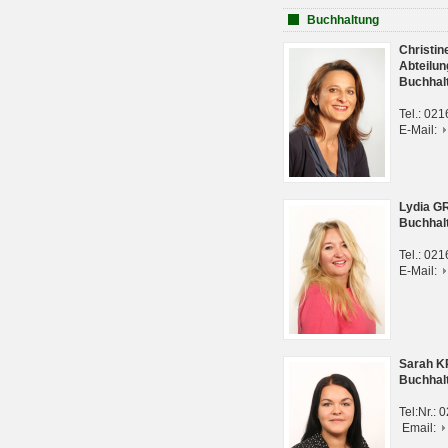
Buchhaltung
Christi
Abteilun
Buchhal
Tel.: 02
E-Mail:
Lydia G
Buchhal
Tel.: 02
E-Mail:
Sarah 
Buchhal
Tel:Nr.:
Email: