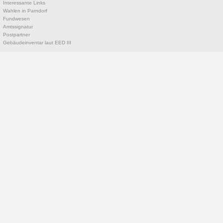
Interessante Links
Wahlen in Parndorf
Fundwesen
Amtssignatur
Postpartner
Gebäudeinventar laut EED III