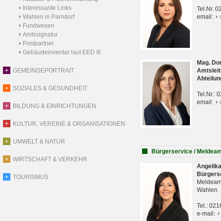
Interessante Links
Tel.Nr. 
Wahlen in Parndorf
email:
Fundwesen
Amtssignatur
Postpartner
Gebäudeinventar laut EED III
Mag. Do
GEMEINDEPORTRAIT
Amtsleit
Abteilun
SOZIALES & GESUNDHEIT
Tel.Nr.:
email:
BILDUNG & EINRICHTUNGEN
KULTUR, VEREINE & ORGANISATIONEN
UMWELT & NATUR
Bürgerservice / Meldea
WIRTSCHAFT & VERKEHR
Angelik
Bürgers
TOURISMUS
Meldeam
Wahlen
Tel.: 02
e-mail: