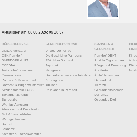
Aktualisiert am: 06.08.2026; 09:10:37
BÜRGERSERVICE
GEMEINDEPORTRAIT
SOZIALES &
BILD
GESUNDHEIT
EINR
Digitale Amtstafel
Unsere Gemeinde
ÖEK Parndorf
Die Geschichte Parndorfs
Parndorf GEHT
Kinde
PARNDORF HILFT
750 Jahre Parndorf
Soziale Organisationen
Volks
CORONA
Topothek
Pflege und Betreuung
Büche
Amtshelfer/ Formulare
Neuigkeiten
Apotheke
Musik
Gemeindeamt
Grenzüberschreitende Aktivitäten
Ärzte/Hebammen
Parteien & Gemeinderat
Ahnengalerie
Gesundheit
Dorfbote & Bürgermeisterbrief
Jubiläen
Tierärzte
Sitzungsprotokoll GRS
Religionen in Parndorf
Gesundheitsthemen
Bekanntmachungen
Leihomas
Sterbefälle
Gesundes Dorf
Wichtige Adressen
Abwasser und Kanalisation
Müll & Sammelstellen
Wichtige Termine
Bauhof
Jobbörse
Kataster & Flächenwidmung