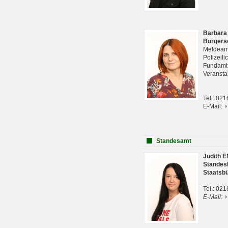
Barbara
Bürgers
Meldeam
Polizeil
Fundam
Veranst
Tel.: 02
E-Mail:
Standesamt
Judith 
Standes
Staatsb
Tel.: 02
E-Mail: