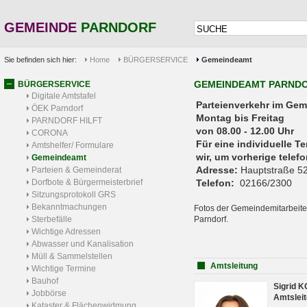
GEMEINDE
PARNDORF
Sie befinden sich hier:
Home
BÜRGERSERVICE
Gemeindeamt
GEMEINDEAMT PARND
BÜRGERSERVICE
Digitale Amtstafel
Parteienverkehr 
ÖEK Parndorf
Montag bis Freitag
PARNDORF HILFT
von 08.00 - 12.00 Uhr
CORONA
Für eine individuelle T
Amtshelfer/ Formulare
wir, um vorherige tele
Gemeindeamt
Adresse:
Hauptstraße 52
Parteien & Gemeinderat
Dorfbote & Bürgermeisterbrief
Telefon:
02166/2300
Sitzungsprotokoll GRS
Bekanntmachungen
Fotos der Gemeindemitarbeite
Sterbefälle
Parndorf.
Wichtige Adressen
Abwasser und Kanalisation
Müll & Sammelstellen
Amtsleitung
Wichtige Termine
Bauhof
Sigrid 
Jobbörse
Amtsleit
Kataster & Flächenwidmung