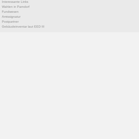
Interessante Links
Wahlen in Parndorf
Fundwesen
Amtssignatur
Postpartner
Gebäudeinventar laut EED III