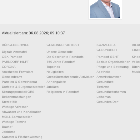
Aktualisiert am: 06.08.2026; 09:10:37
BÜRGERSERVICE
GEMEINDEPORTRAIT
SOZIALES &
BILD
GESUNDHEIT
EINR
Digitale Amtstafel
Unsere Gemeinde
ÖEK Parndorf
Die Geschichte Parndorfs
Parndorf GEHT
Kinde
PARNDORF HILFT
750 Jahre Parndorf
Soziale Organisationen
Volks
CORONA
Topothek
Pflege und Betreuung
Büche
Amtshelfer/ Formulare
Neuigkeiten
Apotheke
Musik
Gemeindeamt
Grenzüberschreitende Aktivitäten
Ärzte/Hebammen
Parteien & Gemeinderat
Ahnengalerie
Gesundheit
Dorfbote & Bürgermeisterbrief
Jubiläen
Tierärzte
Sitzungsprotokoll GRS
Religionen in Parndorf
Gesundheitsthemen
Bekanntmachungen
Leihomas
Sterbefälle
Gesundes Dorf
Wichtige Adressen
Abwasser und Kanalisation
Müll & Sammelstellen
Wichtige Termine
Bauhof
Jobbörse
Kataster & Flächenwidmung