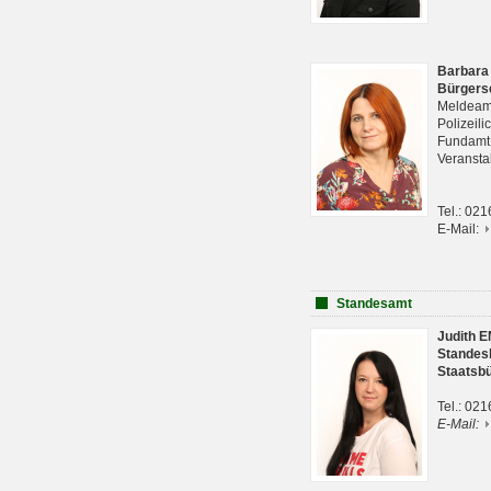
Barbara
Bürgers
Meldeam
Polizeil
Fundam
Veranst
Tel.: 02
E-Mail:
Standesamt
Judith 
Standes
Staatsb
Tel.: 02
E-Mail: