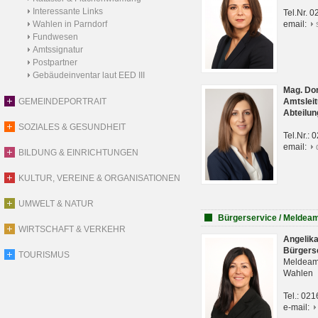
Interessante Links
Tel.Nr. 
Wahlen in Parndorf
email:
Fundwesen
Amtssignatur
Postpartner
Gebäudeinventar laut EED III
Mag. Do
GEMEINDEPORTRAIT
Amtsleit
Abteilun
SOZIALES & GESUNDHEIT
Tel.Nr.:
email:
BILDUNG & EINRICHTUNGEN
KULTUR, VEREINE & ORGANISATIONEN
UMWELT & NATUR
Bürgerservice / Meldea
WIRTSCHAFT & VERKEHR
Angelik
Bürgers
TOURISMUS
Meldeam
Wahlen
Tel.: 02
e-mail: