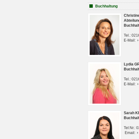
Buchhaltung
Christi
Abteilun
Buchhal
Tel.: 02
E-Mail:
Lydia G
Buchhal
Tel.: 02
E-Mail:
Sarah 
Buchhal
Tel:Nr.:
Email: