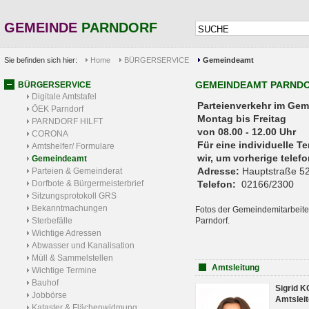
GEMEINDE
PARNDORF
Sie befinden sich hier:
Home
BÜRGERSERVICE
Gemeindeamt
GEMEINDEAMT PARND
BÜRGERSERVICE
Digitale Amtstafel
Parteienverkehr 
ÖEK Parndorf
Montag bis Freitag
PARNDORF HILFT
von 08.00 - 12.00 Uhr
CORONA
Für eine individuelle T
Amtshelfer/ Formulare
wir, um vorherige tele
Gemeindeamt
Adresse:
Hauptstraße 52
Parteien & Gemeinderat
Dorfbote & Bürgermeisterbrief
Telefon:
02166/2300
Sitzungsprotokoll GRS
Bekanntmachungen
Fotos der Gemeindemitarbeite
Sterbefälle
Parndorf.
Wichtige Adressen
Abwasser und Kanalisation
Müll & Sammelstellen
Amtsleitung
Wichtige Termine
Bauhof
Sigrid 
Jobbörse
Amtsleit
Kataster & Flächenwidmung