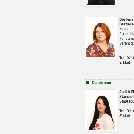
Barbara
Bürgers
Meldeam
Polizeil
Fundam
Veranst
Tel.: 02
E-Mail:
Standesamt
Judith 
Standes
Staatsb
Tel.: 02
E-Mail: