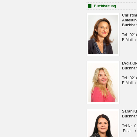
Buchhaltung
Christi
Abteilun
Buchhal
Tel.: 02
E-Mail:
Lydia G
Buchhal
Tel.: 02
E-Mail:
Sarah 
Buchhal
Tel:Nr.:
Email: