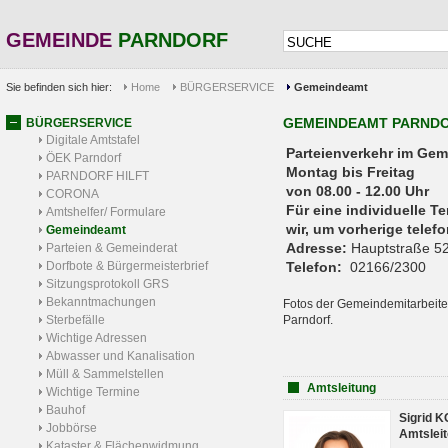
GEMEINDE
PARNDORF
Sie befinden sich hier:
Home
BÜRGERSERVICE
Gemeindeamt
GEMEINDEAMT PARND
BÜRGERSERVICE
Digitale Amtstafel
Parteienverkehr 
ÖEK Parndorf
Montag bis Freitag
PARNDORF HILFT
von 08.00 - 12.00 Uhr
CORONA
Für eine individuelle T
Amtshelfer/ Formulare
wir, um vorherige tele
Gemeindeamt
Adresse:
Hauptstraße 52
Parteien & Gemeinderat
Dorfbote & Bürgermeisterbrief
Telefon:
02166/2300
Sitzungsprotokoll GRS
Bekanntmachungen
Fotos der Gemeindemitarbeite
Sterbefälle
Parndorf.
Wichtige Adressen
Abwasser und Kanalisation
Müll & Sammelstellen
Amtsleitung
Wichtige Termine
Bauhof
Sigrid 
Jobbörse
Amtsleit
Kataster & Flächenwidmung