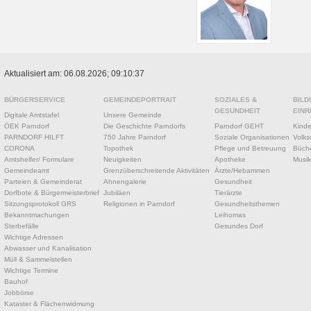
Aktualisiert am: 06.08.2026; 09:10:37
BÜRGERSERVICE
GEMEINDEPORTRAIT
SOZIALES &
BILD
GESUNDHEIT
EINR
Digitale Amtstafel
Unsere Gemeinde
ÖEK Parndorf
Die Geschichte Parndorfs
Parndorf GEHT
Kinde
PARNDORF HILFT
750 Jahre Parndorf
Soziale Organisationen
Volks
CORONA
Topothek
Pflege und Betreuung
Büche
Amtshelfer/ Formulare
Neuigkeiten
Apotheke
Musik
Gemeindeamt
Grenzüberschreitende Aktivitäten
Ärzte/Hebammen
Parteien & Gemeinderat
Ahnengalerie
Gesundheit
Dorfbote & Bürgermeisterbrief
Jubiläen
Tierärzte
Sitzungsprotokoll GRS
Religionen in Parndorf
Gesundheitsthemen
Bekanntmachungen
Leihomas
Sterbefälle
Gesundes Dorf
Wichtige Adressen
Abwasser und Kanalisation
Müll & Sammelstellen
Wichtige Termine
Bauhof
Jobbörse
Kataster & Flächenwidmung