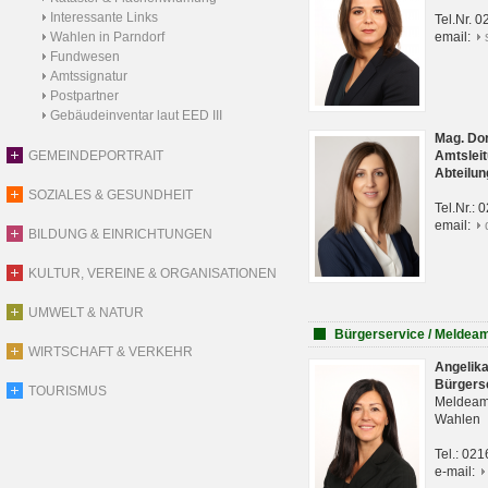
Interessante Links
Tel.Nr. 
Wahlen in Parndorf
email:
Fundwesen
Amtssignatur
Postpartner
Gebäudeinventar laut EED III
Mag. Do
GEMEINDEPORTRAIT
Amtsleit
Abteilun
SOZIALES & GESUNDHEIT
Tel.Nr.:
email:
BILDUNG & EINRICHTUNGEN
KULTUR, VEREINE & ORGANISATIONEN
UMWELT & NATUR
Bürgerservice / Meldea
WIRTSCHAFT & VERKEHR
Angelik
Bürgers
TOURISMUS
Meldeam
Wahlen
Tel.: 02
e-mail: