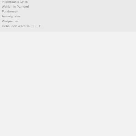
Interessante Links
Wahlen in Parndorf
Fundwesen
Amtssignatur
Postpartner
Gebäudeinventar laut EED III