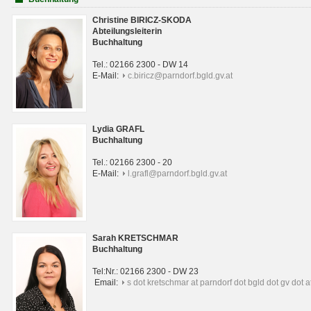
Christine BIRICZ-SKODA
Abteilungsleiterin
Buchhaltung
Tel.: 02166 2300 - DW 14
E-Mail:
c.biricz@parndorf.bgld.gv.at
Lydia GRAFL
Buchhaltung
Tel.: 02166 2300 - 20
E-Mail:
l.grafl@parndorf.bgld.gv.at
Sarah KRETSCHMAR
Buchhaltung
Tel:Nr.: 02166 2300 - DW 23
Email:
s dot kretschmar at parndorf dot bgld dot gv dot a