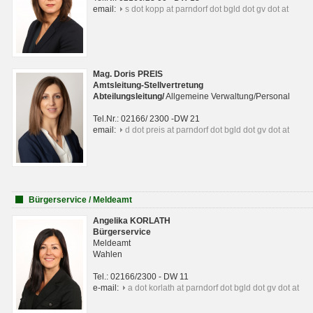
email:
s dot kopp at parndorf dot bgld dot gv dot at
Mag. Doris PREIS
Amtsleitung-Stellvertretung
Abteilungsleitun
g
/
Allgemeine Verwaltung/Personal
Tel.Nr.: 02166/ 2300 -DW 21
email:
d dot preis at parndorf dot bgld dot gv dot at
Bürgerservice / Meldeamt
Angelika KORLATH
Bürgerservice
Meldeamt
Wahlen
Tel.: 02166/2300 - DW 11
e-mail:
a dot korlath at parndorf dot bgld dot gv dot at