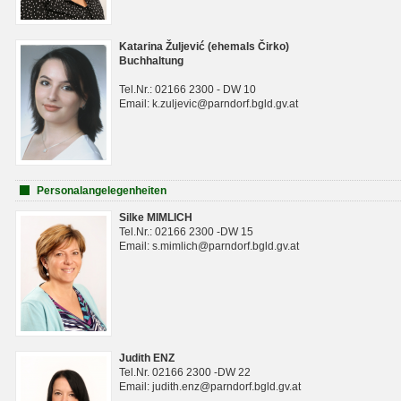
Katarina Žuljević (ehemals Čirko)
Buchhaltung
Tel.Nr.: 02166 2300 - DW 10
Email: k.zuljevic@parndorf.bgld.gv.at
Personalangelegenheiten
Silke MIMLICH
Tel.Nr.: 02166 2300 -DW 15
Email: s.mimlich@parndorf.bgld.gv.at
Judith ENZ
Tel.Nr. 02166 2300 -DW 22
Email: judith.enz@parndorf.bgld.gv.at