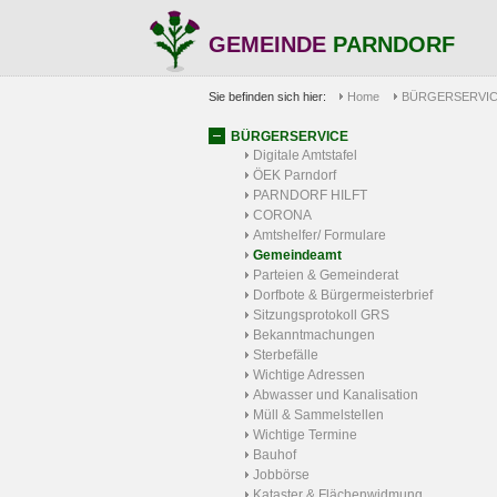
GEMEINDE
PARNDORF
Sie befinden sich hier:
Home
BÜRGERSERVI
BÜRGERSERVICE
Digitale Amtstafel
ÖEK Parndorf
PARNDORF HILFT
CORONA
Amtshelfer/ Formulare
Gemeindeamt
Parteien & Gemeinderat
Dorfbote & Bürgermeisterbrief
Sitzungsprotokoll GRS
Bekanntmachungen
Sterbefälle
Wichtige Adressen
Abwasser und Kanalisation
Müll & Sammelstellen
Wichtige Termine
Bauhof
Jobbörse
Kataster & Flächenwidmung