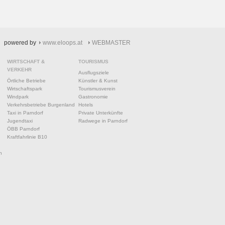
powered by
www.eloops.at
WEBMASTER
WIRTSCHAFT &
TOURISMUS
VERKEHR
Ausflugsziele
Örtliche Betriebe
Künstler & Kunst
Wirtschaftspark
Tourismusverein
Windpark
Gastronomie
Verkehrsbetriebe Burgenland
Hotels
Taxi in Parndorf
Private Unterkünfte
Jugendtaxi
Radwege in Parndorf
ÖBB Parndorf
Kraftfahrlinie B10
n