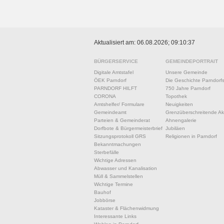
Aktualisiert am: 06.08.2026; 09:10:37
BÜRGERSERVICE
GEMEINDEPORTRAIT
Digitale Amtstafel
Unsere Gemeinde
ÖEK Parndorf
Die Geschichte Parndorf
PARNDORF HILFT
750 Jahre Parndorf
CORONA
Topothek
Amtshelfer/ Formulare
Neuigkeiten
Gemeindeamt
Grenzüberschreitende Akt
Parteien & Gemeinderat
Ahnengalerie
Dorfbote & Bürgermeisterbrief
Jubiläen
Sitzungsprotokoll GRS
Religionen in Parndorf
Bekanntmachungen
Sterbefälle
Wichtige Adressen
Abwasser und Kanalisation
Müll & Sammelstellen
Wichtige Termine
Bauhof
Jobbörse
Kataster & Flächenwidmung
Interessante Links