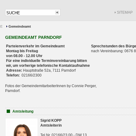
SITEMAP
CE
Gemeindeamt
GEMEINDEAMT PARNDORF
Parteienverkehr im Gemeindeamt
Sprechstunden des Bürge
Montag bis Freitag
nach Vereinbarung: 0676
von 08.00 - 12.00 Uhr
Für eine individuelle Terminvereinbarung bitten
wir, um vorherige telefonische Kontaktaufnahme
Adresse:
Hauptstraße 52a, 7111 Parndorf
Telefon:
02166/2300
Fotos der GemeindemitarbeiterInnen by Connie Perger,
Parndorf.
Amtsleitung
Sigrid KOPP
Amtsleiterin
Tel.Nr. 02166/23 00 - DW 13