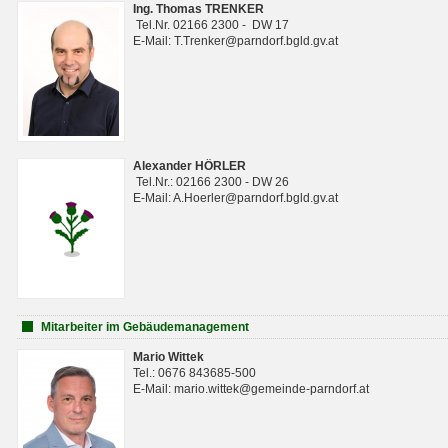
Ing. Thomas TRENKER
Tel.Nr. 02166 2300 - DW 17
E-Mail: T.Trenker@parndorf.bgld.gv.at
Alexander HÖRLER
Tel.Nr.: 02166 2300 - DW 26
E-Mail: A.Hoerler@parndorf.bgld.gv.at
Mitarbeiter im Gebäudemanagement
Mario Wittek
Tel.: 0676 843685-500
E-Mail: mario.wittek@gemeinde-parndorf.at