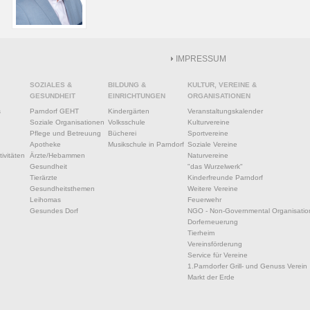
IMPRESSUM
SOZIALES &
BILDUNG &
KULTUR, VEREINE &
GESUNDHEIT
EINRICHTUNGEN
ORGANISATIONEN
s
Parndorf GEHT
Kindergärten
Veranstaltungskalender
Soziale Organisationen
Volksschule
Kulturvereine
Pflege und Betreuung
Bücherei
Sportvereine
Apotheke
Musikschule in Parndorf
Soziale Vereine
ivitäten
Ärzte/Hebammen
Naturvereine
Gesundheit
"das Wurzelwerk"
Tierärzte
Kinderfreunde Parndorf
Gesundheitsthemen
Weitere Vereine
Leihomas
Feuerwehr
Gesundes Dorf
NGO - Non-Governmental Organisatio
Dorferneuerung
Tierheim
Vereinsförderung
Service für Vereine
1.Parndorfer Grill- und Genuss Verein
Markt der Erde