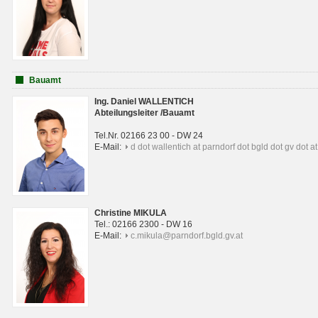
Bauamt
Ing. Daniel WALLENTICH
Abteilungsleiter /Bauamt
Tel.Nr. 02166 23 00 - DW 24
E-Mail:
d dot wallentich at parndorf dot bgld dot gv dot at
Christine MIKULA
Tel.: 02166 2300 - DW 16
E-Mail:
c.mikula@parndorf.bgld.gv.at