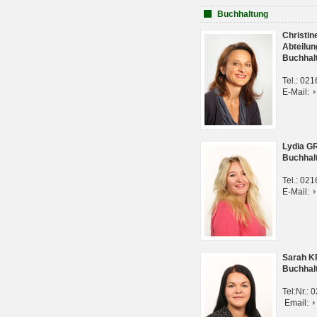
Buchhaltung
Christi
Abteilun
Buchhal
Tel.: 02
E-Mail:
Lydia G
Buchhal
Tel.: 02
E-Mail:
Sarah 
Buchhal
Tel:Nr.:
Email: