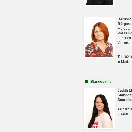
Barbara
Bürgers
Meldeam
Polizeil
Fundam
Veranst
Tel.: 02
E-Mail:
Standesamt
Judith 
Standes
Staatsb
Tel.: 02
E-Mail: