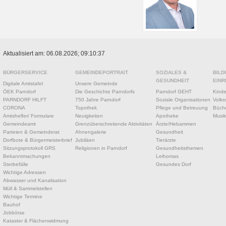
Aktualisiert am: 06.08.2026; 09:10:37
BÜRGERSERVICE
GEMEINDEPORTRAIT
SOZIALES &
BILD
GESUNDHEIT
EINR
Digitale Amtstafel
Unsere Gemeinde
ÖEK Parndorf
Die Geschichte Parndorfs
Parndorf GEHT
Kinde
PARNDORF HILFT
750 Jahre Parndorf
Soziale Organisationen
Volks
CORONA
Topothek
Pflege und Betreuung
Büche
Amtshelfer/ Formulare
Neuigkeiten
Apotheke
Musik
Gemeindeamt
Grenzüberschreitende Aktivitäten
Ärzte/Hebammen
Parteien & Gemeinderat
Ahnengalerie
Gesundheit
Dorfbote & Bürgermeisterbrief
Jubiläen
Tierärzte
Sitzungsprotokoll GRS
Religionen in Parndorf
Gesundheitsthemen
Bekanntmachungen
Leihomas
Sterbefälle
Gesundes Dorf
Wichtige Adressen
Abwasser und Kanalisation
Müll & Sammelstellen
Wichtige Termine
Bauhof
Jobbörse
Kataster & Flächenwidmung