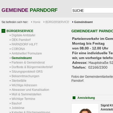
GEMEINDE
PARNDORF
Sie befinden sich hier:
Home
BÜRGERSERVICE
Gemeindeamt
GEMEINDEAMT PARND
BÜRGERSERVICE
Digitale Amtstafel
Parteienverkehr 
ÖEK Parndorf
Montag bis Freitag
PARNDORF HILFT
von 08.00 - 12.00 Uhr
CORONA
Für eine individuelle T
Amtshelfer/ Formulare
wir, um vorherige tele
Gemeindeamt
Adresse:
Hauptstraße 52
Parteien & Gemeinderat
Dorfbote & Bürgermeisterbrief
Telefon:
02166/2300
Sitzungsprotokoll GRS
Bekanntmachungen
Fotos der Gemeindemitarbeite
Sterbefälle
Parndorf.
Wichtige Adressen
Abwasser und Kanalisation
Müll & Sammelstellen
Amtsleitung
Wichtige Termine
Bauhof
Sigrid 
Jobbörse
Amtsleit
Kataster & Flächenwidmung