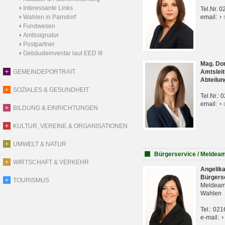
Interessante Links
Tel.Nr. 
Wahlen in Parndorf
email:
Fundwesen
Amtssignatur
Postpartner
Gebäudeinventar laut EED III
Mag. Do
GEMEINDEPORTRAIT
Amtsleit
Abteilun
SOZIALES & GESUNDHEIT
Tel.Nr.:
email:
BILDUNG & EINRICHTUNGEN
KULTUR, VEREINE & ORGANISATIONEN
UMWELT & NATUR
Bürgerservice / Meldea
WIRTSCHAFT & VERKEHR
Angelik
Bürgers
TOURISMUS
Meldeam
Wahlen
Tel.: 02
e-mail: