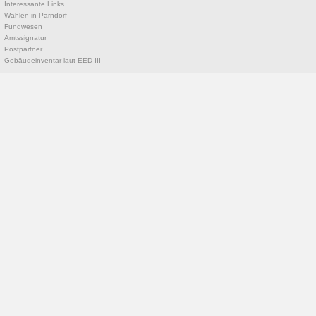
Interessante Links
Wahlen in Parndorf
Fundwesen
Amtssignatur
Postpartner
Gebäudeinventar laut EED III