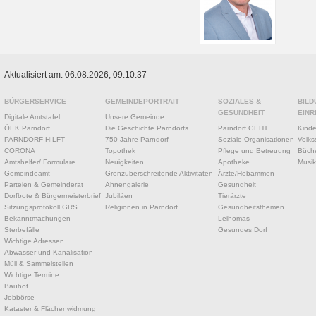
Aktualisiert am: 06.08.2026; 09:10:37
BÜRGERSERVICE
GEMEINDEPORTRAIT
SOZIALES &
BILD
GESUNDHEIT
EINR
Digitale Amtstafel
Unsere Gemeinde
ÖEK Parndorf
Die Geschichte Parndorfs
Parndorf GEHT
Kinde
PARNDORF HILFT
750 Jahre Parndorf
Soziale Organisationen
Volks
CORONA
Topothek
Pflege und Betreuung
Büche
Amtshelfer/ Formulare
Neuigkeiten
Apotheke
Musik
Gemeindeamt
Grenzüberschreitende Aktivitäten
Ärzte/Hebammen
Parteien & Gemeinderat
Ahnengalerie
Gesundheit
Dorfbote & Bürgermeisterbrief
Jubiläen
Tierärzte
Sitzungsprotokoll GRS
Religionen in Parndorf
Gesundheitsthemen
Bekanntmachungen
Leihomas
Sterbefälle
Gesundes Dorf
Wichtige Adressen
Abwasser und Kanalisation
Müll & Sammelstellen
Wichtige Termine
Bauhof
Jobbörse
Kataster & Flächenwidmung