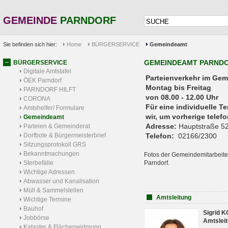
GEMEINDE
PARNDORF
Sie befinden sich hier:
Home
BÜRGERSERVICE
Gemeindeamt
GEMEINDEAMT PARND
BÜRGERSERVICE
Digitale Amtstafel
Parteienverkehr 
ÖEK Parndorf
Montag bis Freitag
PARNDORF HILFT
von 08.00 - 12.00 Uhr
CORONA
Für eine individuelle T
Amtshelfer/ Formulare
wir, um vorherige tele
Gemeindeamt
Adresse:
Hauptstraße 52
Parteien & Gemeinderat
Dorfbote & Bürgermeisterbrief
Telefon:
02166/2300
Sitzungsprotokoll GRS
Bekanntmachungen
Fotos der Gemeindemitarbeite
Sterbefälle
Parndorf.
Wichtige Adressen
Abwasser und Kanalisation
Müll & Sammelstellen
Amtsleitung
Wichtige Termine
Bauhof
Sigrid 
Jobbörse
Amtsleit
Kataster & Flächenwidmung