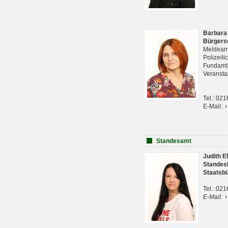
Barbara
Bürgers
Meldeam
Polizeil
Fundam
Veranst
Tel.: 02
E-Mail:
Standesamt
Judith 
Standes
Staatsb
Tel.: 02
E-Mail: