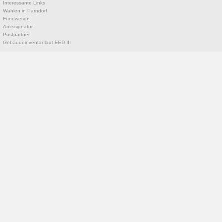
Interessante Links
Wahlen in Parndorf
Fundwesen
Amtssignatur
Postpartner
Gebäudeinventar laut EED III