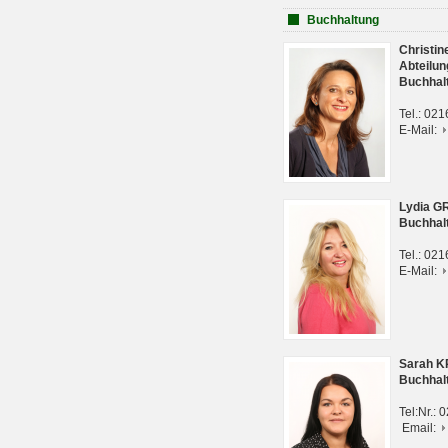
Buchhaltung
Christi
Abteilun
Buchhal
Tel.: 02
E-Mail:
Lydia G
Buchhal
Tel.: 02
E-Mail:
Sarah 
Buchhal
Tel:Nr.:
Email: