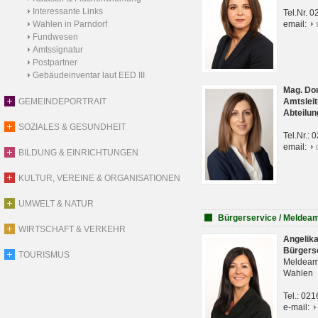
Interessante Links
Tel.Nr. 
Wahlen in Parndorf
email:
Fundwesen
Amtssignatur
Postpartner
Gebäudeinventar laut EED III
Mag. Do
GEMEINDEPORTRAIT
Amtsleit
Abteilun
SOZIALES & GESUNDHEIT
Tel.Nr.:
email:
BILDUNG & EINRICHTUNGEN
KULTUR, VEREINE & ORGANISATIONEN
UMWELT & NATUR
Bürgerservice / Meldea
WIRTSCHAFT & VERKEHR
Angelik
Bürgers
TOURISMUS
Meldeam
Wahlen
Tel.: 02
e-mail: