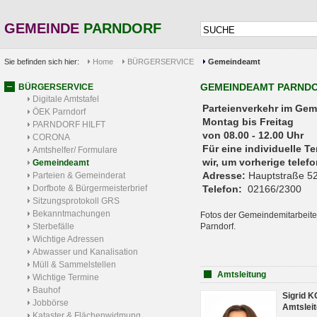
GEMEINDE
PARNDORF
Sie befinden sich hier:
Home
BÜRGERSERVICE
Gemeindeamt
GEMEINDEAMT PARND
BÜRGERSERVICE
Digitale Amtstafel
Parteienverkehr 
ÖEK Parndorf
Montag bis Freitag
PARNDORF HILFT
von 08.00 - 12.00 Uhr
CORONA
Für eine individuelle T
Amtshelfer/ Formulare
wir, um vorherige tele
Gemeindeamt
Adresse:
Hauptstraße 52
Parteien & Gemeinderat
Dorfbote & Bürgermeisterbrief
Telefon:
02166/2300
Sitzungsprotokoll GRS
Bekanntmachungen
Fotos der Gemeindemitarbeite
Sterbefälle
Parndorf.
Wichtige Adressen
Abwasser und Kanalisation
Müll & Sammelstellen
Amtsleitung
Wichtige Termine
Bauhof
Sigrid 
Jobbörse
Amtsleit
Kataster & Flächenwidmung