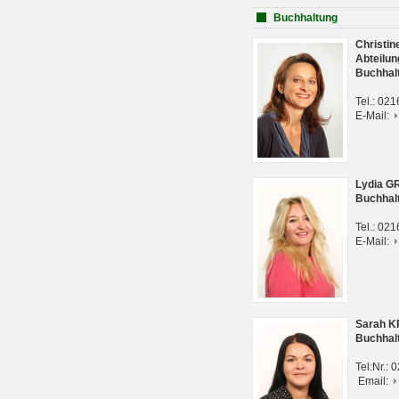
Buchhaltung
Christi
Abteilun
Buchhal
Tel.: 02
E-Mail:
Lydia G
Buchhal
Tel.: 02
E-Mail:
Sarah 
Buchhal
Tel:Nr.:
Email: