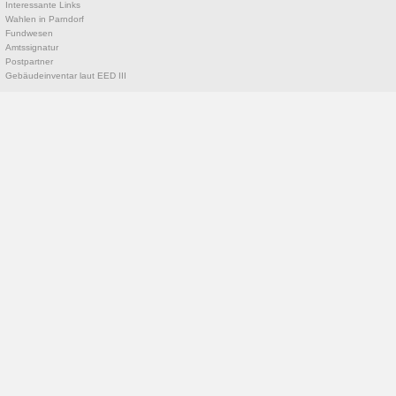
Interessante Links
Wahlen in Parndorf
Fundwesen
Amtssignatur
Postpartner
Gebäudeinventar laut EED III