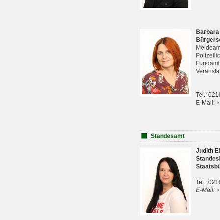
Barbara
Bürgers
Meldeam
Polizeil
Fundam
Veranst
Tel.: 02
E-Mail:
Standesamt
Judith 
Standes
Staatsb
Tel.: 02
E-Mail: