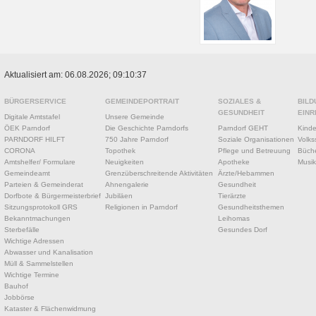
Aktualisiert am: 06.08.2026; 09:10:37
BÜRGERSERVICE
GEMEINDEPORTRAIT
SOZIALES &
BILD
GESUNDHEIT
EINR
Digitale Amtstafel
Unsere Gemeinde
ÖEK Parndorf
Die Geschichte Parndorfs
Parndorf GEHT
Kinde
PARNDORF HILFT
750 Jahre Parndorf
Soziale Organisationen
Volks
CORONA
Topothek
Pflege und Betreuung
Büche
Amtshelfer/ Formulare
Neuigkeiten
Apotheke
Musik
Gemeindeamt
Grenzüberschreitende Aktivitäten
Ärzte/Hebammen
Parteien & Gemeinderat
Ahnengalerie
Gesundheit
Dorfbote & Bürgermeisterbrief
Jubiläen
Tierärzte
Sitzungsprotokoll GRS
Religionen in Parndorf
Gesundheitsthemen
Bekanntmachungen
Leihomas
Sterbefälle
Gesundes Dorf
Wichtige Adressen
Abwasser und Kanalisation
Müll & Sammelstellen
Wichtige Termine
Bauhof
Jobbörse
Kataster & Flächenwidmung