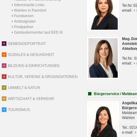
Interessante Links
Tel.Nr. 
Wahlen in Parndorf
email:
Fundwesen
Amtssignatur
Postpartner
Gebäudeinventar laut EED III
Mag. Do
GEMEINDEPORTRAIT
Amtsleit
Abteilun
SOZIALES & GESUNDHEIT
Tel.Nr.:
email:
BILDUNG & EINRICHTUNGEN
KULTUR, VEREINE & ORGANISATIONEN
UMWELT & NATUR
Bürgerservice / Meldea
WIRTSCHAFT & VERKEHR
Angelik
Bürgers
TOURISMUS
Meldeam
Wahlen
Tel.: 02
e-mail: