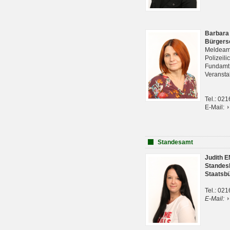
Barbara
Bürgers
Meldeam
Polizeil
Fundam
Veranst
Tel.: 02
E-Mail:
Standesamt
Judith 
Standes
Staatsb
Tel.: 02
E-Mail: