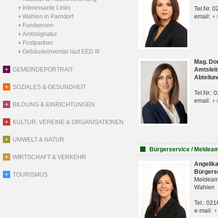
Interessante Links
Tel.Nr. 
Wahlen in Parndorf
email:
Fundwesen
Amtssignatur
Postpartner
Gebäudeinventar laut EED III
Mag. Do
GEMEINDEPORTRAIT
Amtsleit
Abteilun
SOZIALES & GESUNDHEIT
Tel.Nr.:
email:
BILDUNG & EINRICHTUNGEN
KULTUR, VEREINE & ORGANISATIONEN
UMWELT & NATUR
Bürgerservice / Meldea
WIRTSCHAFT & VERKEHR
Angelik
Bürgers
TOURISMUS
Meldeam
Wahlen
Tel.: 02
e-mail: