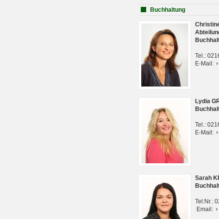
Buchhaltung
Christi
Abteilun
Buchhal
Tel.: 02
E-Mail:
Lydia G
Buchhal
Tel.: 02
E-Mail:
Sarah 
Buchhal
Tel:Nr.:
Email: