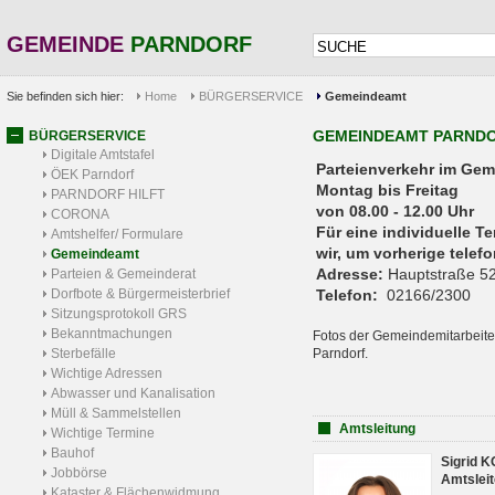
GEMEINDE
PARNDORF
Sie befinden sich hier:
Home
BÜRGERSERVICE
Gemeindeamt
GEMEINDEAMT PARND
BÜRGERSERVICE
Digitale Amtstafel
Parteienverkehr 
ÖEK Parndorf
Montag bis Freitag
PARNDORF HILFT
von 08.00 - 12.00 Uhr
CORONA
Für eine individuelle T
Amtshelfer/ Formulare
wir, um vorherige tele
Gemeindeamt
Adresse:
Hauptstraße 52
Parteien & Gemeinderat
Dorfbote & Bürgermeisterbrief
Telefon:
02166/2300
Sitzungsprotokoll GRS
Bekanntmachungen
Fotos der Gemeindemitarbeite
Sterbefälle
Parndorf.
Wichtige Adressen
Abwasser und Kanalisation
Müll & Sammelstellen
Amtsleitung
Wichtige Termine
Bauhof
Sigrid 
Jobbörse
Amtsleit
Kataster & Flächenwidmung