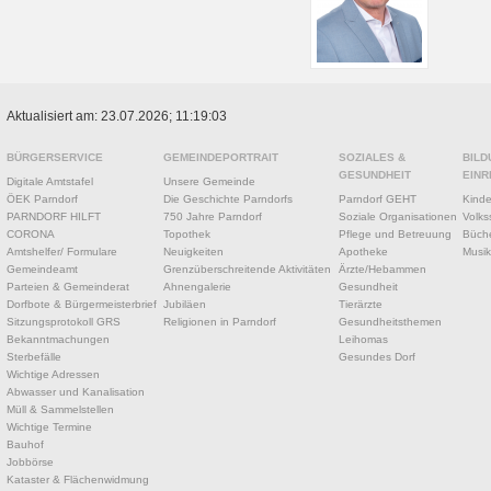
Aktualisiert am: 23.07.2026; 11:19:03
BÜRGERSERVICE
GEMEINDEPORTRAIT
SOZIALES &
BILD
GESUNDHEIT
EINR
Digitale Amtstafel
Unsere Gemeinde
ÖEK Parndorf
Die Geschichte Parndorfs
Parndorf GEHT
Kinde
PARNDORF HILFT
750 Jahre Parndorf
Soziale Organisationen
Volks
CORONA
Topothek
Pflege und Betreuung
Büche
Amtshelfer/ Formulare
Neuigkeiten
Apotheke
Musik
Gemeindeamt
Grenzüberschreitende Aktivitäten
Ärzte/Hebammen
Parteien & Gemeinderat
Ahnengalerie
Gesundheit
Dorfbote & Bürgermeisterbrief
Jubiläen
Tierärzte
Sitzungsprotokoll GRS
Religionen in Parndorf
Gesundheitsthemen
Bekanntmachungen
Leihomas
Sterbefälle
Gesundes Dorf
Wichtige Adressen
Abwasser und Kanalisation
Müll & Sammelstellen
Wichtige Termine
Bauhof
Jobbörse
Kataster & Flächenwidmung