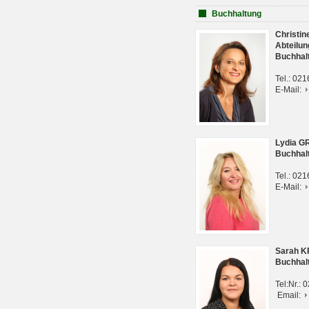
Buchhaltung
Christi
Abteilun
Buchhal
Tel.: 02
E-Mail:
Lydia G
Buchhal
Tel.: 02
E-Mail:
Sarah 
Buchhal
Tel:Nr.:
Email: