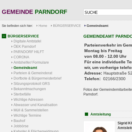
GEMEINDE
PARNDORF
Sie befinden sich hier:
Home
BÜRGERSERVICE
Gemeindeamt
GEMEINDEAMT PARND
BÜRGERSERVICE
Digitale Amtstafel
Parteienverkehr 
ÖEK Parndorf
Montag bis Freitag
PARNDORF HILFT
von 08.00 - 12.00 Uhr
CORONA
Für eine individuelle T
Amtshelfer/ Formulare
wir, um vorherige tele
Gemeindeamt
Adresse:
Hauptstraße 52
Parteien & Gemeinderat
Dorfbote & Bürgermeisterbrief
Telefon:
02166/2300
Sitzungsprotokoll GRS
Bekanntmachungen
Fotos der Gemeindemitarbeite
Sterbefälle
Parndorf.
Wichtige Adressen
Abwasser und Kanalisation
Müll & Sammelstellen
Amtsleitung
Wichtige Termine
Bauhof
Sigrid 
Jobbörse
Amtsleit
Kataster & Flächenwidmung