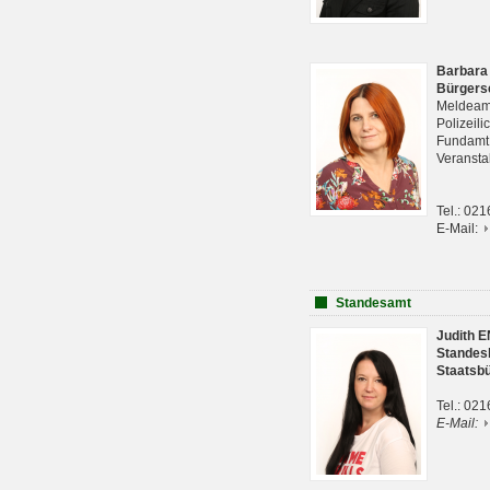
Barbara
Bürgers
Meldeam
Polizeil
Fundam
Veranst
Tel.: 02
E-Mail:
Standesamt
Judith 
Standes
Staatsb
Tel.: 02
E-Mail: