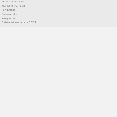
Interessante Links
Wahlen in Parndorf
Fundwesen
Amtssignatur
Postpartner
Gebäudeinventar laut EED III