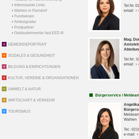
Interessante Links
Tel.Nr. 
Wahlen in Parndorf
email:
Fundwesen
Amtssignatur
Postpartner
Gebäudeinventar laut EED III
Mag. Do
GEMEINDEPORTRAIT
Amtsleit
Abteilun
SOZIALES & GESUNDHEIT
Tel.Nr.:
email:
BILDUNG & EINRICHTUNGEN
KULTUR, VEREINE & ORGANISATIONEN
UMWELT & NATUR
Bürgerservice / Meldea
WIRTSCHAFT & VERKEHR
Angelik
Bürgers
TOURISMUS
Meldeam
Wahlen
Tel.: 02
e-mail: