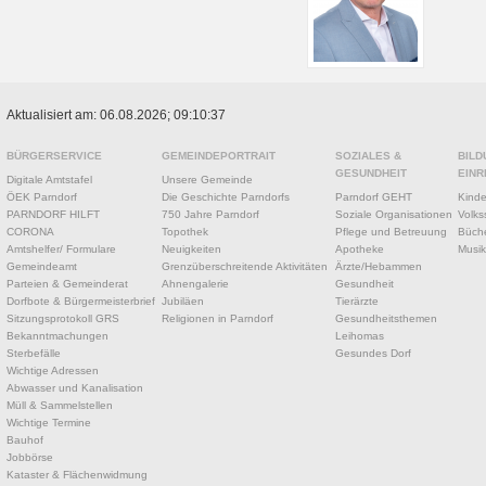
Aktualisiert am: 06.08.2026; 09:10:37
BÜRGERSERVICE
GEMEINDEPORTRAIT
SOZIALES &
BILD
GESUNDHEIT
EINR
Digitale Amtstafel
Unsere Gemeinde
ÖEK Parndorf
Die Geschichte Parndorfs
Parndorf GEHT
Kinde
PARNDORF HILFT
750 Jahre Parndorf
Soziale Organisationen
Volks
CORONA
Topothek
Pflege und Betreuung
Büche
Amtshelfer/ Formulare
Neuigkeiten
Apotheke
Musik
Gemeindeamt
Grenzüberschreitende Aktivitäten
Ärzte/Hebammen
Parteien & Gemeinderat
Ahnengalerie
Gesundheit
Dorfbote & Bürgermeisterbrief
Jubiläen
Tierärzte
Sitzungsprotokoll GRS
Religionen in Parndorf
Gesundheitsthemen
Bekanntmachungen
Leihomas
Sterbefälle
Gesundes Dorf
Wichtige Adressen
Abwasser und Kanalisation
Müll & Sammelstellen
Wichtige Termine
Bauhof
Jobbörse
Kataster & Flächenwidmung