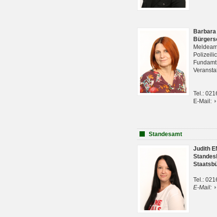
Barbara
Bürgers
Meldeam
Polizeil
Fundam
Veranst
Tel.: 02
E-Mail:
Standesamt
Judith 
Standes
Staatsb
Tel.: 02
E-Mail: