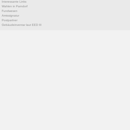
Interessante Links
Wahlen in Parndorf
Fundwesen
Amtssignatur
Postpartner
Gebäudeinventar laut EED III