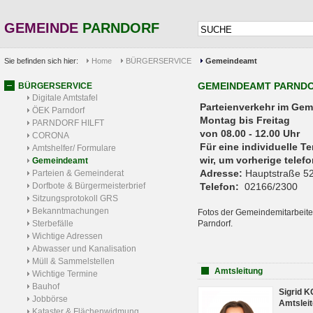
GEMEINDE
PARNDORF
Sie befinden sich hier:
Home
BÜRGERSERVICE
Gemeindeamt
GEMEINDEAMT PARND
BÜRGERSERVICE
Digitale Amtstafel
Parteienverkehr 
ÖEK Parndorf
Montag bis Freitag
PARNDORF HILFT
von 08.00 - 12.00 Uhr
CORONA
Für eine individuelle T
Amtshelfer/ Formulare
wir, um vorherige tele
Gemeindeamt
Adresse:
Hauptstraße 52
Parteien & Gemeinderat
Dorfbote & Bürgermeisterbrief
Telefon:
02166/2300
Sitzungsprotokoll GRS
Bekanntmachungen
Fotos der Gemeindemitarbeite
Sterbefälle
Parndorf.
Wichtige Adressen
Abwasser und Kanalisation
Müll & Sammelstellen
Amtsleitung
Wichtige Termine
Bauhof
Sigrid 
Jobbörse
Amtsleit
Kataster & Flächenwidmung