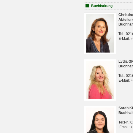
Buchhaltung
Christi
Abteilun
Buchhal
Tel.: 02
E-Mail:
Lydia G
Buchhal
Tel.: 02
E-Mail:
Sarah 
Buchhal
Tel:Nr.:
Email: