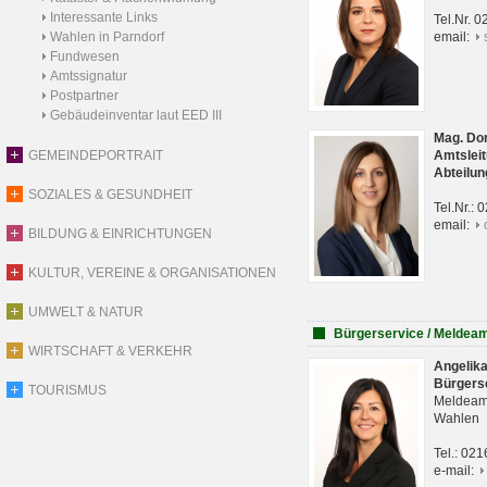
Interessante Links
Tel.Nr. 
Wahlen in Parndorf
email:
Fundwesen
Amtssignatur
Postpartner
Gebäudeinventar laut EED III
Mag. Do
GEMEINDEPORTRAIT
Amtsleit
Abteilun
SOZIALES & GESUNDHEIT
Tel.Nr.:
email:
BILDUNG & EINRICHTUNGEN
KULTUR, VEREINE & ORGANISATIONEN
UMWELT & NATUR
Bürgerservice / Meldea
WIRTSCHAFT & VERKEHR
Angelik
Bürgers
TOURISMUS
Meldeam
Wahlen
Tel.: 02
e-mail: