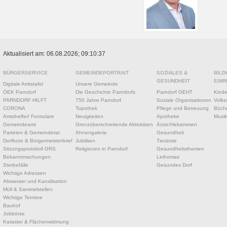
Aktualisiert am: 06.08.2026; 09:10:37
BÜRGERSERVICE
GEMEINDEPORTRAIT
SOZIALES &
BILD
GESUNDHEIT
EINR
Digitale Amtstafel
Unsere Gemeinde
ÖEK Parndorf
Die Geschichte Parndorfs
Parndorf GEHT
Kinde
PARNDORF HILFT
750 Jahre Parndorf
Soziale Organisationen
Volks
CORONA
Topothek
Pflege und Betreuung
Büche
Amtshelfer/ Formulare
Neuigkeiten
Apotheke
Musik
Gemeindeamt
Grenzüberschreitende Aktivitäten
Ärzte/Hebammen
Parteien & Gemeinderat
Ahnengalerie
Gesundheit
Dorfbote & Bürgermeisterbrief
Jubiläen
Tierärzte
Sitzungsprotokoll GRS
Religionen in Parndorf
Gesundheitsthemen
Bekanntmachungen
Leihomas
Sterbefälle
Gesundes Dorf
Wichtige Adressen
Abwasser und Kanalisation
Müll & Sammelstellen
Wichtige Termine
Bauhof
Jobbörse
Kataster & Flächenwidmung