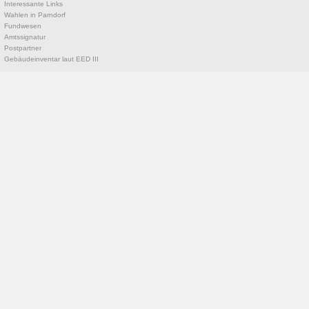
Interessante Links
Wahlen in Parndorf
Fundwesen
Amtssignatur
Postpartner
Gebäudeinventar laut EED III