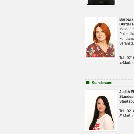
Barbara
Bürgers
Meldeam
Polizeil
Fundam
Veranst
Tel.: 02
E-Mail:
Standesamt
Judith 
Standes
Staatsb
Tel.: 02
E-Mail: