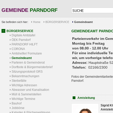
GEMEINDE
PARNDORF
Sie befinden sich hier:
Home
BÜRGERSERVICE
Gemeindeamt
GEMEINDEAMT PARND
BÜRGERSERVICE
Digitale Amtstafel
Parteienverkehr 
ÖEK Parndorf
Montag bis Freitag
PARNDORF HILFT
von 08.00 - 12.00 Uhr
CORONA
Für eine individuelle T
Amtshelfer/ Formulare
wir, um vorherige tele
Gemeindeamt
Adresse:
Hauptstraße 52
Parteien & Gemeinderat
Dorfbote & Bürgermeisterbrief
Telefon:
02166/2300
Sitzungsprotokoll GRS
Bekanntmachungen
Fotos der Gemeindemitarbeite
Sterbefälle
Parndorf.
Wichtige Adressen
Abwasser und Kanalisation
Müll & Sammelstellen
Amtsleitung
Wichtige Termine
Bauhof
Sigrid 
Jobbörse
Amtsleit
Kataster & Flächenwidmung