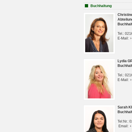
Buchhaltung
Christi
Abteilun
Buchhal
Tel.: 02
E-Mail:
Lydia G
Buchhal
Tel.: 02
E-Mail:
Sarah 
Buchhal
Tel:Nr.:
Email: