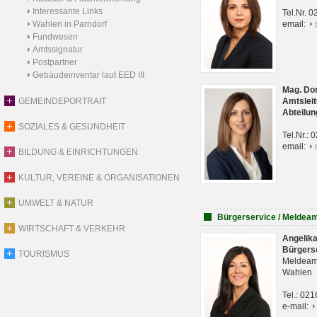
Interessante Links
Tel.Nr. 
Wahlen in Parndorf
email:
Fundwesen
Amtssignatur
Postpartner
Gebäudeinventar laut EED III
Mag. Do
GEMEINDEPORTRAIT
Amtsleit
Abteilun
SOZIALES & GESUNDHEIT
Tel.Nr.:
email:
BILDUNG & EINRICHTUNGEN
KULTUR, VEREINE & ORGANISATIONEN
UMWELT & NATUR
Bürgerservice / Meldea
WIRTSCHAFT & VERKEHR
Angelik
Bürgers
TOURISMUS
Meldeam
Wahlen
Tel.: 02
e-mail: