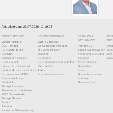
Aktualisiert am: 23.07.2026; 11:19:03
BÜRGERSERVICE
GEMEINDEPORTRAIT
SOZIALES &
BILD
GESUNDHEIT
EINR
Digitale Amtstafel
Unsere Gemeinde
ÖEK Parndorf
Die Geschichte Parndorfs
Parndorf GEHT
Kinde
PARNDORF HILFT
750 Jahre Parndorf
Soziale Organisationen
Volks
CORONA
Topothek
Pflege und Betreuung
Büche
Amtshelfer/ Formulare
Neuigkeiten
Apotheke
Musik
Gemeindeamt
Grenzüberschreitende Aktivitäten
Ärzte/Hebammen
Parteien & Gemeinderat
Ahnengalerie
Gesundheit
Dorfbote & Bürgermeisterbrief
Jubiläen
Tierärzte
Sitzungsprotokoll GRS
Religionen in Parndorf
Gesundheitsthemen
Bekanntmachungen
Leihomas
Sterbefälle
Gesundes Dorf
Wichtige Adressen
Abwasser und Kanalisation
Müll & Sammelstellen
Wichtige Termine
Bauhof
Jobbörse
Kataster & Flächenwidmung