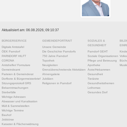
Aktualisiert am: 06.08.2026; 09:10:37
BÜRGERSERVICE
GEMEINDEPORTRAIT
SOZIALES &
BILD
GESUNDHEIT
EINR
Digitale Amtstafel
Unsere Gemeinde
ÖEK Parndorf
Die Geschichte Parndorfs
Parndorf GEHT
Kinde
PARNDORF HILFT
750 Jahre Parndorf
Soziale Organisationen
Volks
CORONA
Topothek
Pflege und Betreuung
Büche
Amtshelfer/ Formulare
Neuigkeiten
Apotheke
Musik
Gemeindeamt
Grenzüberschreitende Aktivitäten
Ärzte/Hebammen
Parteien & Gemeinderat
Ahnengalerie
Gesundheit
Dorfbote & Bürgermeisterbrief
Jubiläen
Tierärzte
Sitzungsprotokoll GRS
Religionen in Parndorf
Gesundheitsthemen
Bekanntmachungen
Leihomas
Sterbefälle
Gesundes Dorf
Wichtige Adressen
Abwasser und Kanalisation
Müll & Sammelstellen
Wichtige Termine
Bauhof
Jobbörse
Kataster & Flächenwidmung