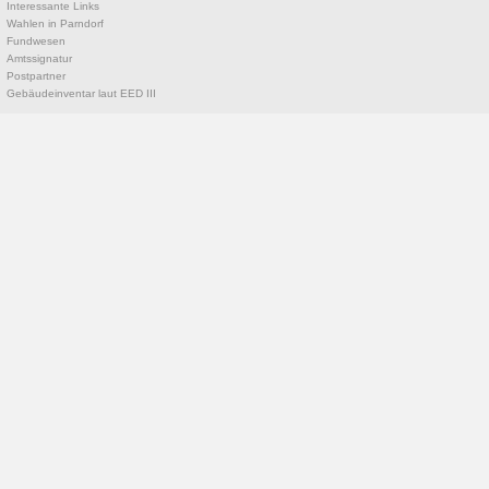
Interessante Links
Wahlen in Parndorf
Fundwesen
Amtssignatur
Postpartner
Gebäudeinventar laut EED III