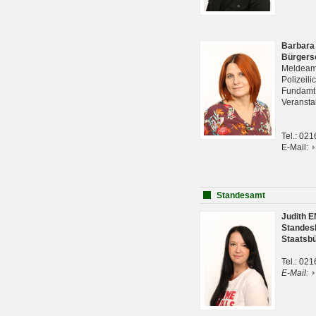
Barbara
Bürgers
Meldeam
Polizeil
Fundam
Veranst
Tel.: 02
E-Mail:
Standesamt
Judith 
Standes
Staatsb
Tel.: 02
E-Mail: