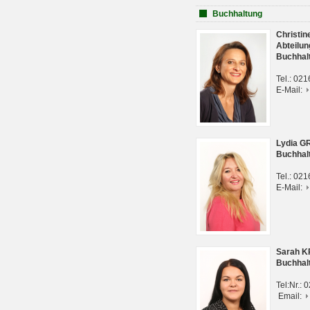
Buchhaltung
Christi
Abteilun
Buchhal
Tel.: 02
E-Mail:
Lydia G
Buchhal
Tel.: 02
E-Mail:
Sarah 
Buchhal
Tel:Nr.:
Email: