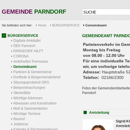
GEMEINDE
PARNDORF
Sie befinden sich hier:
Home
BÜRGERSERVICE
Gemeindeamt
GEMEINDEAMT PARND
BÜRGERSERVICE
Digitale Amtstafel
Parteienverkehr 
ÖEK Parndorf
Montag bis Freitag
PARNDORF HILFT
von 08.00 - 12.00 Uhr
CORONA
Für eine individuelle T
Amtshelfer/ Formulare
wir, um vorherige tele
Gemeindeamt
Adresse:
Hauptstraße 52
Parteien & Gemeinderat
Dorfbote & Bürgermeisterbrief
Telefon:
02166/2300
Sitzungsprotokoll GRS
Bekanntmachungen
Fotos der Gemeindemitarbeite
Sterbefälle
Parndorf.
Wichtige Adressen
Abwasser und Kanalisation
Müll & Sammelstellen
Amtsleitung
Wichtige Termine
Bauhof
Sigrid 
Jobbörse
Amtsleit
Kataster & Flächenwidmung