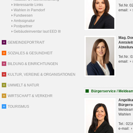
Interessante Links
Tel.Nr. 
Wahlen in Parndorf
email:
Fundwesen
Amtssignatur
Postpartner
Gebäudeinventar laut EED III
Mag. Do
GEMEINDEPORTRAIT
Amtsleit
Abteilun
SOZIALES & GESUNDHEIT
Tel.Nr.:
email:
BILDUNG & EINRICHTUNGEN
KULTUR, VEREINE & ORGANISATIONEN
UMWELT & NATUR
Bürgerservice / Meldea
WIRTSCHAFT & VERKEHR
Angelik
Bürgers
TOURISMUS
Meldeam
Wahlen
Tel.: 02
e-mail: