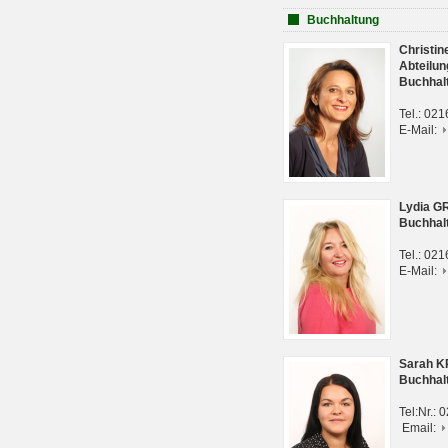
Buchhaltung
Christi
Abteilun
Buchhal
Tel.: 02
E-Mail:
Lydia G
Buchhal
Tel.: 02
E-Mail:
Sarah 
Buchhal
Tel:Nr.:
Email: