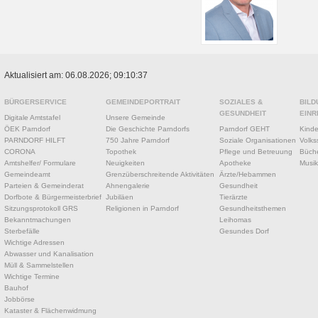
Aktualisiert am: 06.08.2026; 09:10:37
BÜRGERSERVICE
GEMEINDEPORTRAIT
SOZIALES &
BILD
GESUNDHEIT
EINR
Digitale Amtstafel
Unsere Gemeinde
ÖEK Parndorf
Die Geschichte Parndorfs
Parndorf GEHT
Kinde
PARNDORF HILFT
750 Jahre Parndorf
Soziale Organisationen
Volks
CORONA
Topothek
Pflege und Betreuung
Büche
Amtshelfer/ Formulare
Neuigkeiten
Apotheke
Musik
Gemeindeamt
Grenzüberschreitende Aktivitäten
Ärzte/Hebammen
Parteien & Gemeinderat
Ahnengalerie
Gesundheit
Dorfbote & Bürgermeisterbrief
Jubiläen
Tierärzte
Sitzungsprotokoll GRS
Religionen in Parndorf
Gesundheitsthemen
Bekanntmachungen
Leihomas
Sterbefälle
Gesundes Dorf
Wichtige Adressen
Abwasser und Kanalisation
Müll & Sammelstellen
Wichtige Termine
Bauhof
Jobbörse
Kataster & Flächenwidmung