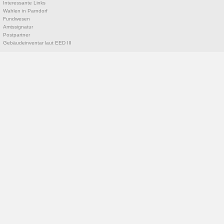
Interessante Links
Wahlen in Parndorf
Fundwesen
Amtssignatur
Postpartner
Gebäudeinventar laut EED III