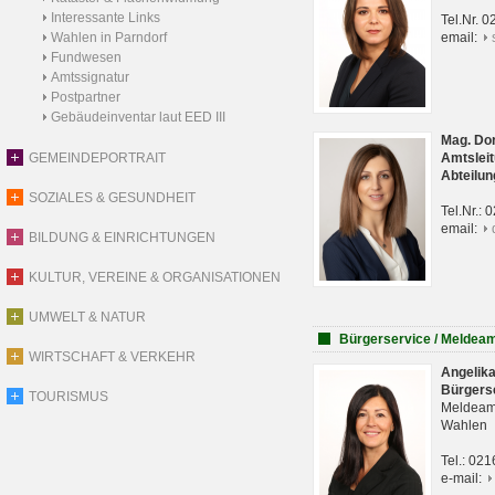
Interessante Links
Tel.Nr. 
Wahlen in Parndorf
email:
Fundwesen
Amtssignatur
Postpartner
Gebäudeinventar laut EED III
Mag. Do
GEMEINDEPORTRAIT
Amtsleit
Abteilun
SOZIALES & GESUNDHEIT
Tel.Nr.:
email:
BILDUNG & EINRICHTUNGEN
KULTUR, VEREINE & ORGANISATIONEN
UMWELT & NATUR
Bürgerservice / Meldea
WIRTSCHAFT & VERKEHR
Angelik
Bürgers
TOURISMUS
Meldeam
Wahlen
Tel.: 02
e-mail: