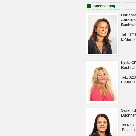
Buchhaltung
Christi
Abteilun
Buchhal
Tel.: 02
E-Mail:
Lydia G
Buchhal
Tel.: 02
E-Mail:
Sarah 
Buchhal
Tel:Nr.:
Email: