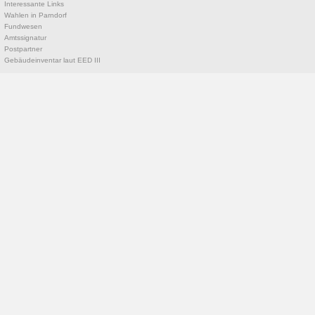
Interessante Links
Wahlen in Parndorf
Fundwesen
Amtssignatur
Postpartner
Gebäudeinventar laut EED III