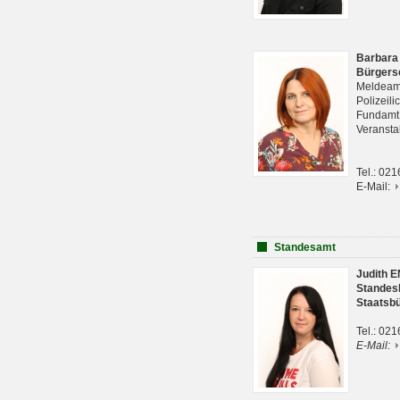
Barbara
Bürgers
Meldeam
Polizeil
Fundam
Veranst
Tel.: 02
E-Mail:
Standesamt
Judith 
Standes
Staatsb
Tel.: 02
E-Mail: