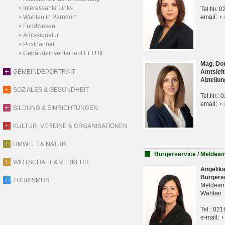
Interessante Links
Tel.Nr. 
Wahlen in Parndorf
email:
Fundwesen
Amtssignatur
Postpartner
Gebäudeinventar laut EED III
Mag. Do
GEMEINDEPORTRAIT
Amtsleit
Abteilun
SOZIALES & GESUNDHEIT
Tel.Nr.:
email:
BILDUNG & EINRICHTUNGEN
KULTUR, VEREINE & ORGANISATIONEN
UMWELT & NATUR
Bürgerservice / Meldea
WIRTSCHAFT & VERKEHR
Angelik
Bürgers
TOURISMUS
Meldeam
Wahlen
Tel.: 02
e-mail: