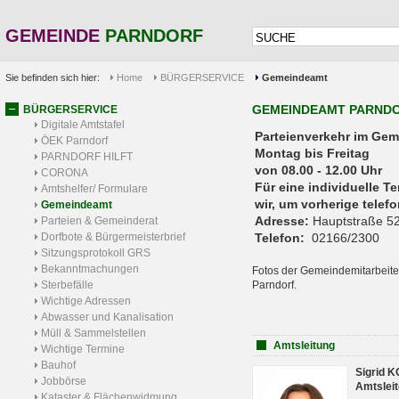
GEMEINDE
PARNDORF
Sie befinden sich hier:
Home
BÜRGERSERVICE
Gemeindeamt
GEMEINDEAMT PARND
BÜRGERSERVICE
Digitale Amtstafel
Parteienverkehr 
ÖEK Parndorf
Montag bis Freitag
PARNDORF HILFT
von 08.00 - 12.00 Uhr
CORONA
Für eine individuelle T
Amtshelfer/ Formulare
wir, um vorherige tele
Gemeindeamt
Adresse:
Hauptstraße 52
Parteien & Gemeinderat
Dorfbote & Bürgermeisterbrief
Telefon:
02166/2300
Sitzungsprotokoll GRS
Bekanntmachungen
Fotos der Gemeindemitarbeite
Sterbefälle
Parndorf.
Wichtige Adressen
Abwasser und Kanalisation
Müll & Sammelstellen
Amtsleitung
Wichtige Termine
Bauhof
Sigrid 
Jobbörse
Amtsleit
Kataster & Flächenwidmung