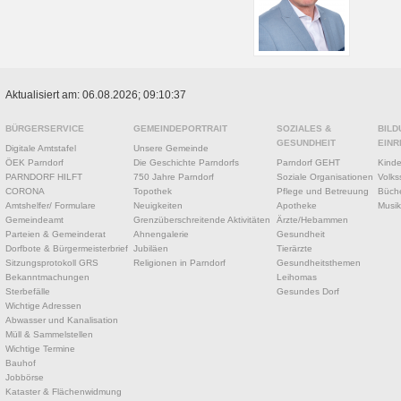
Aktualisiert am: 06.08.2026; 09:10:37
BÜRGERSERVICE
GEMEINDEPORTRAIT
SOZIALES &
BILD
GESUNDHEIT
EINR
Digitale Amtstafel
Unsere Gemeinde
ÖEK Parndorf
Die Geschichte Parndorfs
Parndorf GEHT
Kinde
PARNDORF HILFT
750 Jahre Parndorf
Soziale Organisationen
Volks
CORONA
Topothek
Pflege und Betreuung
Büche
Amtshelfer/ Formulare
Neuigkeiten
Apotheke
Musik
Gemeindeamt
Grenzüberschreitende Aktivitäten
Ärzte/Hebammen
Parteien & Gemeinderat
Ahnengalerie
Gesundheit
Dorfbote & Bürgermeisterbrief
Jubiläen
Tierärzte
Sitzungsprotokoll GRS
Religionen in Parndorf
Gesundheitsthemen
Bekanntmachungen
Leihomas
Sterbefälle
Gesundes Dorf
Wichtige Adressen
Abwasser und Kanalisation
Müll & Sammelstellen
Wichtige Termine
Bauhof
Jobbörse
Kataster & Flächenwidmung