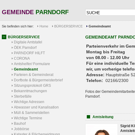
GEMEINDE
PARNDORF
Sie befinden sich hier:
Home
BÜRGERSERVICE
Gemeindeamt
GEMEINDEAMT PARND
BÜRGERSERVICE
Digitale Amtstafel
Parteienverkehr 
ÖEK Parndorf
Montag bis Freitag
PARNDORF HILFT
von 08.00 - 12.00 Uhr
CORONA
Für eine individuelle T
Amtshelfer/ Formulare
wir, um vorherige tele
Gemeindeamt
Adresse:
Hauptstraße 52
Parteien & Gemeinderat
Dorfbote & Bürgermeisterbrief
Telefon:
02166/2300
Sitzungsprotokoll GRS
Bekanntmachungen
Fotos der Gemeindemitarbeite
Sterbefälle
Parndorf.
Wichtige Adressen
Abwasser und Kanalisation
Müll & Sammelstellen
Amtsleitung
Wichtige Termine
Bauhof
Sigrid 
Jobbörse
Amtsleit
Kataster & Flächenwidmung