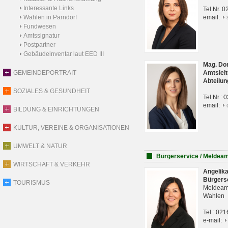
Interessante Links
Tel.Nr. 
Wahlen in Parndorf
email:
Fundwesen
Amtssignatur
Postpartner
Gebäudeinventar laut EED III
Mag. Do
GEMEINDEPORTRAIT
Amtsleit
Abteilun
SOZIALES & GESUNDHEIT
Tel.Nr.:
email:
BILDUNG & EINRICHTUNGEN
KULTUR, VEREINE & ORGANISATIONEN
UMWELT & NATUR
Bürgerservice / Meldea
WIRTSCHAFT & VERKEHR
Angelik
Bürgers
TOURISMUS
Meldeam
Wahlen
Tel.: 02
e-mail: