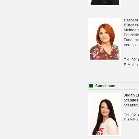
Barbara
Bürgers
Meldeam
Polizeil
Fundam
Veranst
Tel.: 02
E-Mail:
Standesamt
Judith 
Standes
Staatsb
Tel.: 02
E-Mail: