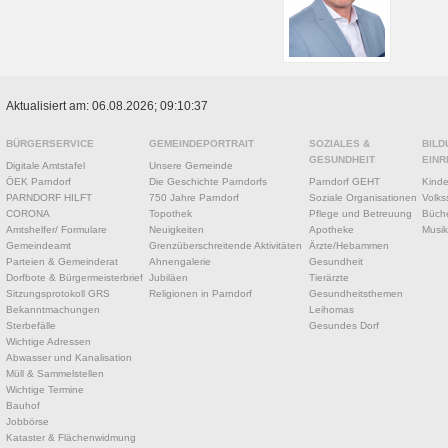
Aktualisiert am: 06.08.2026; 09:10:37
BÜRGERSERVICE
GEMEINDEPORTRAIT
SOZIALES &
BILD
GESUNDHEIT
EINR
Digitale Amtstafel
Unsere Gemeinde
ÖEK Parndorf
Die Geschichte Parndorfs
Parndorf GEHT
Kinde
PARNDORF HILFT
750 Jahre Parndorf
Soziale Organisationen
Volks
CORONA
Topothek
Pflege und Betreuung
Büche
Amtshelfer/ Formulare
Neuigkeiten
Apotheke
Musik
Gemeindeamt
Grenzüberschreitende Aktivitäten
Ärzte/Hebammen
Parteien & Gemeinderat
Ahnengalerie
Gesundheit
Dorfbote & Bürgermeisterbrief
Jubiläen
Tierärzte
Sitzungsprotokoll GRS
Religionen in Parndorf
Gesundheitsthemen
Bekanntmachungen
Leihomas
Sterbefälle
Gesundes Dorf
Wichtige Adressen
Abwasser und Kanalisation
Müll & Sammelstellen
Wichtige Termine
Bauhof
Jobbörse
Kataster & Flächenwidmung