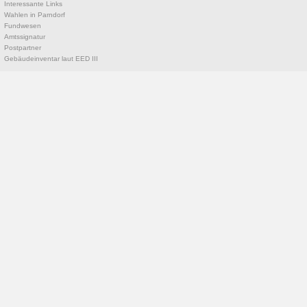
Interessante Links
Wahlen in Parndorf
Fundwesen
Amtssignatur
Postpartner
Gebäudeinventar laut EED III