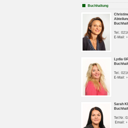
Buchhaltung
Christi
Abteilun
Buchhal
Tel.: 02
E-Mail:
Lydia G
Buchhal
Tel.: 02
E-Mail:
Sarah 
Buchhal
Tel:Nr.:
Email: