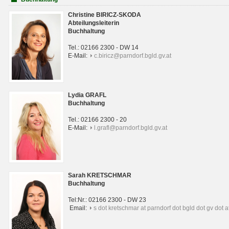
Christine BIRICZ-SKODA
Abteilungsleiterin
Buchhaltung
Tel.: 02166 2300 - DW 14
E-Mail:
c.biricz@parndorf.bgld.gv.at
Lydia GRAFL
Buchhaltung
Tel.: 02166 2300 - 20
E-Mail:
l.grafl@parndorf.bgld.gv.at
Sarah KRETSCHMAR
Buchhaltung
Tel:Nr.: 02166 2300 - DW 23
Email:
s dot kretschmar at parndorf dot bgld dot gv dot a