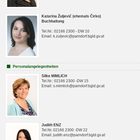
Katarina Žuljević (ehemals Čirko)
Buchhaltung
Tel.Nr.: 02166 2300 - DW 10
Email: k.zuljevic@parndorf.bgld.gv.at
Personalangelegenheiten
Silke MIMLICH
Tel.Nr.: 02166 2300 -DW 15
Email: s.mimlich@parndorf.bgld.gv.at
Judith ENZ
Tel.Nr. 02166 2300 -DW 22
Email: judith.enz@parndorf.bgld.gv.at