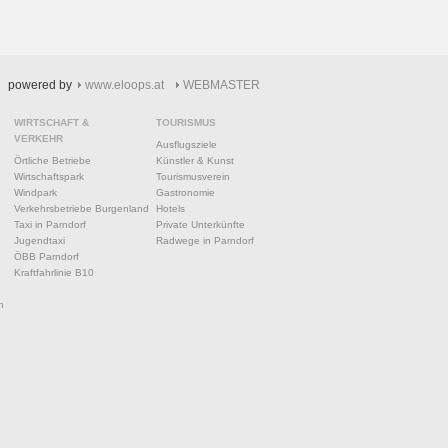
powered by
www.eloops.at
WEBMASTER
WIRTSCHAFT &
TOURISMUS
VERKEHR
Ausflugsziele
Örtliche Betriebe
Künstler & Kunst
Wirtschaftspark
Tourismusverein
Windpark
Gastronomie
Verkehrsbetriebe Burgenland
Hotels
Taxi in Parndorf
Private Unterkünfte
Jugendtaxi
Radwege in Parndorf
ÖBB Parndorf
Kraftfahrlinie B10
n