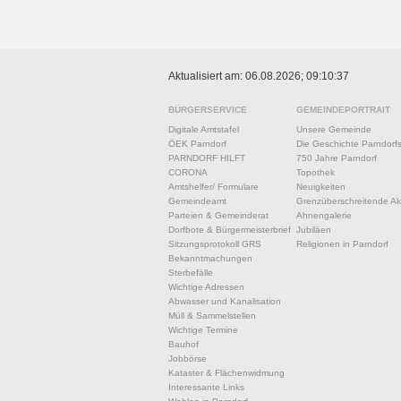
Aktualisiert am: 06.08.2026; 09:10:37
BÜRGERSERVICE
GEMEINDEPORTRAIT
Digitale Amtstafel
Unsere Gemeinde
ÖEK Parndorf
Die Geschichte Parndorf
PARNDORF HILFT
750 Jahre Parndorf
CORONA
Topothek
Amtshelfer/ Formulare
Neuigkeiten
Gemeindeamt
Grenzüberschreitende Akt
Parteien & Gemeinderat
Ahnengalerie
Dorfbote & Bürgermeisterbrief
Jubiläen
Sitzungsprotokoll GRS
Religionen in Parndorf
Bekanntmachungen
Sterbefälle
Wichtige Adressen
Abwasser und Kanalisation
Müll & Sammelstellen
Wichtige Termine
Bauhof
Jobbörse
Kataster & Flächenwidmung
Interessante Links