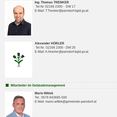
Ing. Thomas TRENKER
Tel.Nr. 02166 2300 - DW 17
E-Mail: T.Trenker@parndorf.bgld.gv.at
Alexander HÖRLER
Tel.Nr.: 02166 2300 - DW 26
E-Mail: A.Hoerler@parndorf.bgld.gv.at
Mitarbeiter im Gebäudemanagement
Mario Wittek
Tel.: 0676 843685-500
E-Mail: mario.wittek@gemeinde-parndorf.at