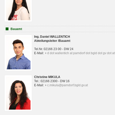
Bauamt
Ing. Daniel WALLENTICH
Abteilungsleiter /Bauamt
Tel.Nr. 02166 23 00 - DW 24
E-Mail:
d dot wallentich at parndorf dot bgld dot gv dot at
Christine MIKULA
Tel.: 02166 2300 - DW 16
E-Mail:
c.mikula@parndorf.bgld.gv.at