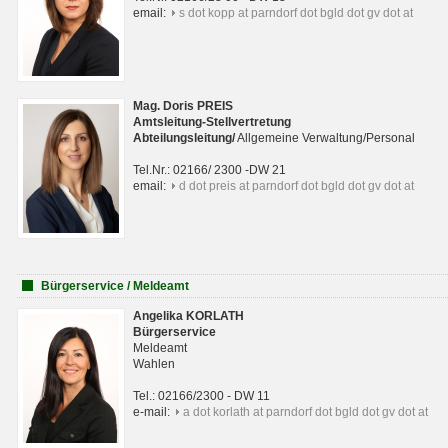
email:
s dot kopp at parndorf dot bgld dot gv dot at
Mag. Doris PREIS
Amtsleitung-Stellvertretung
Abteilungsleitun
g
/
Allgemeine Verwaltung/Personal
Tel.Nr.: 02166/ 2300 -DW 21
email:
d dot preis at parndorf dot bgld dot gv dot at
Bürgerservice / Meldeamt
Angelika KORLATH
Bürgerservice
Meldeamt
Wahlen
Tel.: 02166/2300 - DW 11
e-mail:
a dot korlath at parndorf dot bgld dot gv dot at