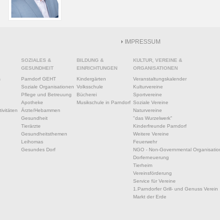
IMPRESSUM
SOZIALES &
BILDUNG &
KULTUR, VEREINE &
GESUNDHEIT
EINRICHTUNGEN
ORGANISATIONEN
s
Parndorf GEHT
Kindergärten
Veranstaltungskalender
Soziale Organisationen
Volksschule
Kulturvereine
Pflege und Betreuung
Bücherei
Sportvereine
Apotheke
Musikschule in Parndorf
Soziale Vereine
ivitäten
Ärzte/Hebammen
Naturvereine
Gesundheit
"das Wurzelwerk"
Tierärzte
Kinderfreunde Parndorf
Gesundheitsthemen
Weitere Vereine
Leihomas
Feuerwehr
Gesundes Dorf
NGO - Non-Governmental Organisatio
Dorferneuerung
Tierheim
Vereinsförderung
Service für Vereine
1.Parndorfer Grill- und Genuss Verein
Markt der Erde