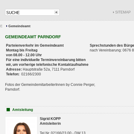
SITEMAP
CE
Gemeindeamt
GEMEINDEAMT PARNDORF
Parteienverkehr im Gemeindeamt
Sprechstunden des Bürge
Montag bis Freitag
nach Vereinbarung: 0676
von 08.00 - 12.00 Uhr
Für eine individuelle Terminvereinbarung bitten
wir, um vorherige telefonische Kontaktaufnahme
Adresse:
Hauptstraße 52a, 7111 Parndorf
Telefon:
02166/2300
Fotos der GemeindemitarbeiterInnen by Connie Perger,
Parndorf.
Amtsleitung
Sigrid KOPP
Amtsleiterin
Tel.Nr. 02166/23 00 - DW 13