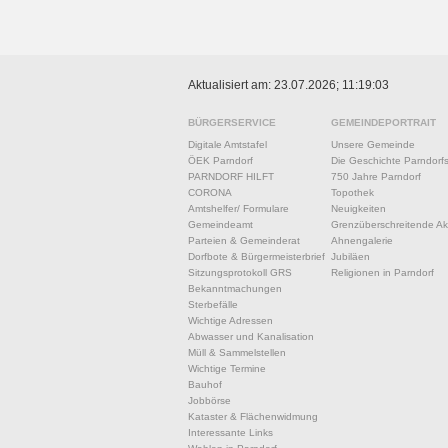
Aktualisiert am: 23.07.2026; 11:19:03
BÜRGERSERVICE
GEMEINDEPORTRAIT
Digitale Amtstafel
Unsere Gemeinde
ÖEK Parndorf
Die Geschichte Parndorf
PARNDORF HILFT
750 Jahre Parndorf
CORONA
Topothek
Amtshelfer/ Formulare
Neuigkeiten
Gemeindeamt
Grenzüberschreitende Akt
Parteien & Gemeinderat
Ahnengalerie
Dorfbote & Bürgermeisterbrief
Jubiläen
Sitzungsprotokoll GRS
Religionen in Parndorf
Bekanntmachungen
Sterbefälle
Wichtige Adressen
Abwasser und Kanalisation
Müll & Sammelstellen
Wichtige Termine
Bauhof
Jobbörse
Kataster & Flächenwidmung
Interessante Links