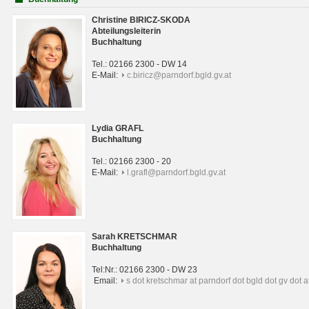
Christine BIRICZ-SKODA
Abteilungsleiterin
Buchhaltung
Tel.: 02166 2300 - DW 14
E-Mail:
c.biricz@parndorf.bgld.gv.at
Lydia GRAFL
Buchhaltung
Tel.: 02166 2300 - 20
E-Mail:
l.grafl@parndorf.bgld.gv.at
Sarah KRETSCHMAR
Buchhaltung
Tel:Nr.: 02166 2300 - DW 23
Email:
s dot kretschmar at parndorf dot bgld dot gv dot a