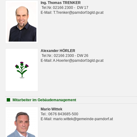
Ing. Thomas TRENKER
Tel.Nr. 02166 2300 - DW 17
E-Mail: T.Trenker@parndorf.bgld.gv.at
Alexander HÖRLER
Tel.Nr.: 02166 2300 - DW 26
E-Mail: A.Hoerler@parndorf.bgld.gv.at
Mitarbeiter im Gebäudemanagement
Mario Wittek
Tel.: 0676 843685-500
E-Mail: mario.wittek@gemeinde-parndorf.at