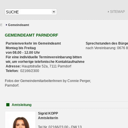
SITEMAP
CE
Gemeindeamt
GEMEINDEAMT PARNDORF
Parteienverkehr im Gemeindeamt
Sprechstunden des Bürge
Montag bis Freitag
nach Vereinbarung: 0676
von 08.00 - 12.00 Uhr
Für eine individuelle Terminvereinbarung bitten
wir, um vorherige telefonische Kontaktaufnahme
Adresse:
Hauptstraße 52a, 7111 Parndorf
Telefon:
02166/2300
Fotos der GemeindemitarbeiterInnen by Connie Perger,
Parndorf.
Amtsleitung
Sigrid KOPP
Amtsleiterin
Tel.Nr. 02166/23 00 - DW 13