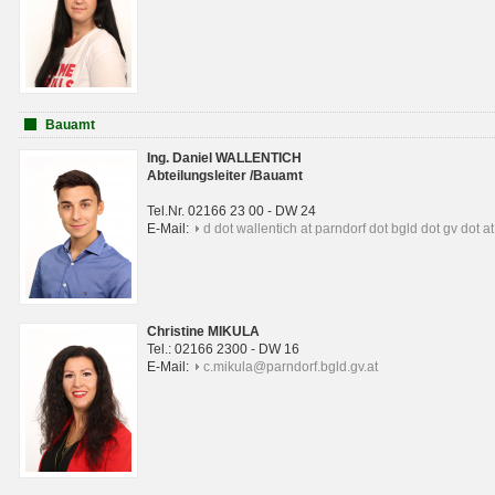
Bauamt
Ing. Daniel WALLENTICH
Abteilungsleiter /Bauamt
Tel.Nr. 02166 23 00 - DW 24
E-Mail:
d dot wallentich at parndorf dot bgld dot gv dot at
Christine MIKULA
Tel.: 02166 2300 - DW 16
E-Mail:
c.mikula@parndorf.bgld.gv.at