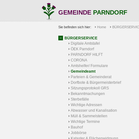
GEMEINDE
PARNDORF
Sie befinden sich hier:
Home
BÜRGERSERVI
BÜRGERSERVICE
Digitale Amtstafel
ÖEK Parndorf
PARNDORF HILFT
CORONA
Amtshelfer/ Formulare
Gemeindeamt
Parteien & Gemeinderat
Dorfbote & Bürgermeisterbrief
Sitzungsprotokoll GRS
Bekanntmachungen
Sterbefälle
Wichtige Adressen
Abwasser und Kanalisation
Müll & Sammelstellen
Wichtige Termine
Bauhof
Jobbörse
Kataster & Flächenwidmung