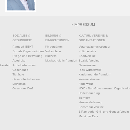
IMPRESSUM
SOZIALES &
BILDUNG &
KULTUR, VEREINE &
GESUNDHEIT
EINRICHTUNGEN
ORGANISATIONEN
s
Parndorf GEHT
Kindergärten
Veranstaltungskalender
Soziale Organisationen
Volksschule
Kulturvereine
Pflege und Betreuung
Bücherei
Sportvereine
Apotheke
Musikschule in Parndorf
Soziale Vereine
ivitäten
Ärzte/Hebammen
Naturvereine
Gesundheit
"das Wurzelwerk"
Tierärzte
Kinderfreunde Parndorf
Gesundheitsthemen
Weitere Vereine
Leihomas
Feuerwehr
Gesundes Dorf
NGO - Non-Governmental Organisatio
Dorferneuerung
Tierheim
Vereinsförderung
Service für Vereine
1.Parndorfer Grill- und Genuss Verein
Markt der Erde