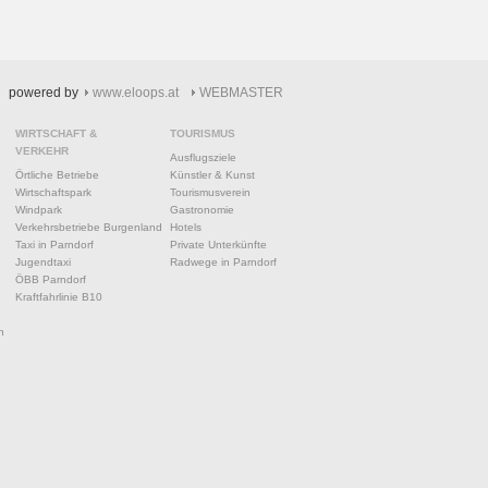
powered by
www.eloops.at
WEBMASTER
WIRTSCHAFT &
TOURISMUS
VERKEHR
Ausflugsziele
Örtliche Betriebe
Künstler & Kunst
Wirtschaftspark
Tourismusverein
Windpark
Gastronomie
Verkehrsbetriebe Burgenland
Hotels
Taxi in Parndorf
Private Unterkünfte
Jugendtaxi
Radwege in Parndorf
ÖBB Parndorf
Kraftfahrlinie B10
n