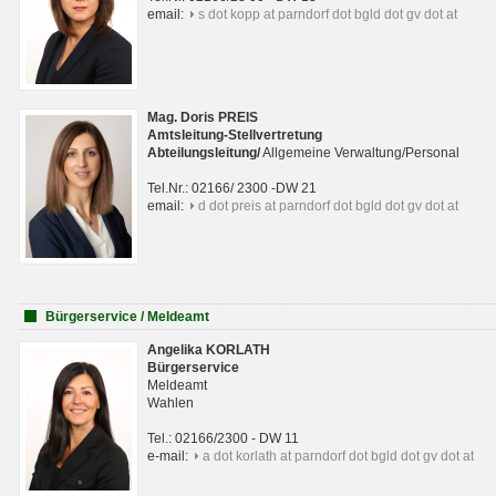
email:
s dot kopp at parndorf dot bgld dot gv dot at
Mag. Doris PREIS
Amtsleitung-Stellvertretung
Abteilungsleitun
g
/
Allgemeine Verwaltung/Personal
Tel.Nr.: 02166/ 2300 -DW 21
email:
d dot preis at parndorf dot bgld dot gv dot at
Bürgerservice / Meldeamt
Angelika KORLATH
Bürgerservice
Meldeamt
Wahlen
Tel.: 02166/2300 - DW 11
e-mail:
a dot korlath at parndorf dot bgld dot gv dot at