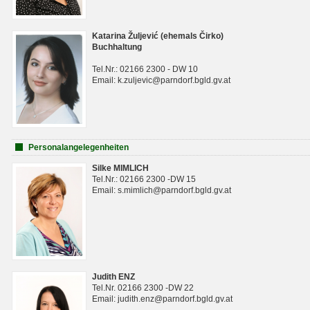
Katarina Žuljević (ehemals Čirko)
Buchhaltung
Tel.Nr.: 02166 2300 - DW 10
Email: k.zuljevic@parndorf.bgld.gv.at
Personalangelegenheiten
Silke MIMLICH
Tel.Nr.: 02166 2300 -DW 15
Email: s.mimlich@parndorf.bgld.gv.at
Judith ENZ
Tel.Nr. 02166 2300 -DW 22
Email: judith.enz@parndorf.bgld.gv.at