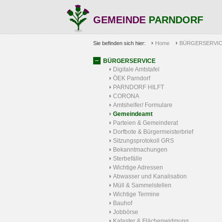
GEMEINDE
PARNDORF
Sie befinden sich hier:
Home
BÜRGERSERVI
BÜRGERSERVICE
Digitale Amtstafel
ÖEK Parndorf
PARNDORF HILFT
CORONA
Amtshelfer/ Formulare
Gemeindeamt
Parteien & Gemeinderat
Dorfbote & Bürgermeisterbrief
Sitzungsprotokoll GRS
Bekanntmachungen
Sterbefälle
Wichtige Adressen
Abwasser und Kanalisation
Müll & Sammelstellen
Wichtige Termine
Bauhof
Jobbörse
Kataster & Flächenwidmung