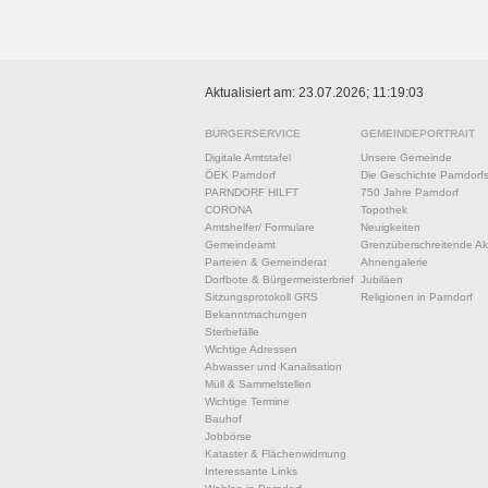
Aktualisiert am: 23.07.2026; 11:19:03
BÜRGERSERVICE
GEMEINDEPORTRAIT
Digitale Amtstafel
Unsere Gemeinde
ÖEK Parndorf
Die Geschichte Parndorf
PARNDORF HILFT
750 Jahre Parndorf
CORONA
Topothek
Amtshelfer/ Formulare
Neuigkeiten
Gemeindeamt
Grenzüberschreitende Akt
Parteien & Gemeinderat
Ahnengalerie
Dorfbote & Bürgermeisterbrief
Jubiläen
Sitzungsprotokoll GRS
Religionen in Parndorf
Bekanntmachungen
Sterbefälle
Wichtige Adressen
Abwasser und Kanalisation
Müll & Sammelstellen
Wichtige Termine
Bauhof
Jobbörse
Kataster & Flächenwidmung
Interessante Links