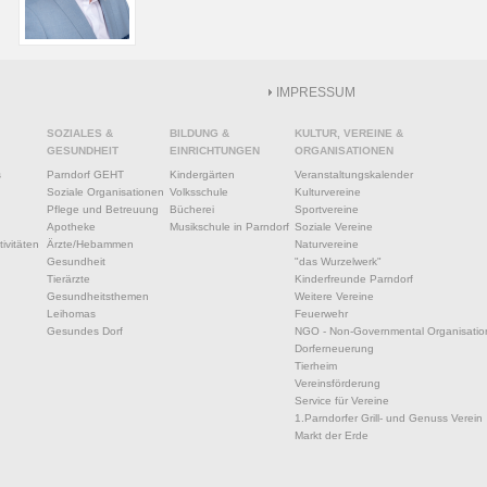
IMPRESSUM
SOZIALES &
BILDUNG &
KULTUR, VEREINE &
GESUNDHEIT
EINRICHTUNGEN
ORGANISATIONEN
s
Parndorf GEHT
Kindergärten
Veranstaltungskalender
Soziale Organisationen
Volksschule
Kulturvereine
Pflege und Betreuung
Bücherei
Sportvereine
Apotheke
Musikschule in Parndorf
Soziale Vereine
ivitäten
Ärzte/Hebammen
Naturvereine
Gesundheit
"das Wurzelwerk"
Tierärzte
Kinderfreunde Parndorf
Gesundheitsthemen
Weitere Vereine
Leihomas
Feuerwehr
Gesundes Dorf
NGO - Non-Governmental Organisatio
Dorferneuerung
Tierheim
Vereinsförderung
Service für Vereine
1.Parndorfer Grill- und Genuss Verein
Markt der Erde