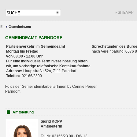
SITEMAP
CE
Gemeindeamt
GEMEINDEAMT PARNDORF
Parteienverkehr im Gemeindeamt
Sprechstunden des Bürge
Montag bis Freitag
nach Vereinbarung: 0676
von 08.00 - 12.00 Uhr
Für eine individuelle Terminvereinbarung bitten
wir, um vorherige telefonische Kontaktaufnahme
Adresse:
Hauptstraße 52a, 7111 Parndorf
Telefon:
02166/2300
Fotos der GemeindemitarbeiterInnen by Connie Perger,
Parndorf.
Amtsleitung
Sigrid KOPP
Amtsleiterin
Tel.Nr. 02166/23 00 - DW 13