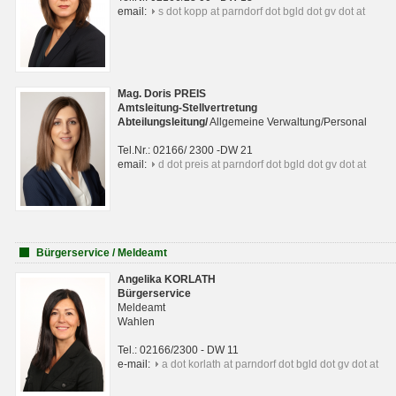
email:
s dot kopp at parndorf dot bgld dot gv dot at
Mag. Doris PREIS
Amtsleitung-Stellvertretung
Abteilungsleitun
g
/
Allgemeine Verwaltung/Personal
Tel.Nr.: 02166/ 2300 -DW 21
email:
d dot preis at parndorf dot bgld dot gv dot at
Bürgerservice / Meldeamt
Angelika KORLATH
Bürgerservice
Meldeamt
Wahlen
Tel.: 02166/2300 - DW 11
e-mail:
a dot korlath at parndorf dot bgld dot gv dot at