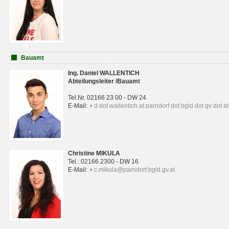
Bauamt
Ing. Daniel WALLENTICH
Abteilungsleiter /Bauamt
Tel.Nr. 02166 23 00 - DW 24
E-Mail:
d dot wallentich at parndorf dot bgld dot gv dot at
Christine MIKULA
Tel.: 02166 2300 - DW 16
E-Mail:
c.mikula@parndorf.bgld.gv.at