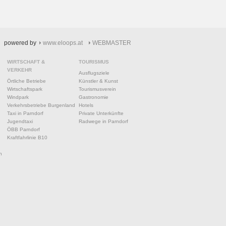
powered by
www.eloops.at
WEBMASTER
WIRTSCHAFT &
TOURISMUS
VERKEHR
Ausflugsziele
Örtliche Betriebe
Künstler & Kunst
Wirtschaftspark
Tourismusverein
Windpark
Gastronomie
Verkehrsbetriebe Burgenland
Hotels
Taxi in Parndorf
Private Unterkünfte
Jugendtaxi
Radwege in Parndorf
ÖBB Parndorf
Kraftfahrlinie B10
n