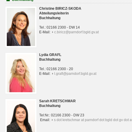
Christine BIRICZ-SKODA
Abteilungsleiterin
Buchhaltung
Tel.: 02166 2300 - DW 14
E-Mail:
c.biricz@parndorf.bgld.gv.at
Lydia GRAFL
Buchhaltung
Tel.: 02166 2300 - 20
E-Mail:
l.grafl@parndorf.bgld.gv.at
Sarah KRETSCHMAR
Buchhaltung
Tel:Nr.: 02166 2300 - DW 23
Email:
s dot kretschmar at parndorf dot bgld dot gv dot a