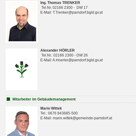
Ing. Thomas TRENKER
Tel.Nr. 02166 2300 - DW 17
E-Mail: T.Trenker@parndorf.bgld.gv.at
Alexander HÖRLER
Tel.Nr.: 02166 2300 - DW 26
E-Mail: A.Hoerler@parndorf.bgld.gv.at
Mitarbeiter im Gebäudemanagement
Mario Wittek
Tel.: 0676 843685-500
E-Mail: mario.wittek@gemeinde-parndorf.at