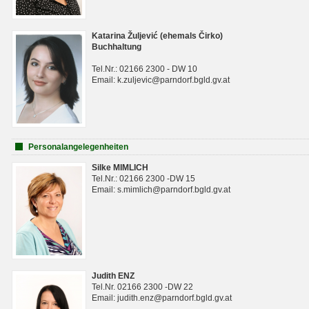
Katarina Žuljević (ehemals Čirko)
Buchhaltung
Tel.Nr.: 02166 2300 - DW 10
Email: k.zuljevic@parndorf.bgld.gv.at
Personalangelegenheiten
Silke MIMLICH
Tel.Nr.: 02166 2300 -DW 15
Email: s.mimlich@parndorf.bgld.gv.at
Judith ENZ
Tel.Nr. 02166 2300 -DW 22
Email: judith.enz@parndorf.bgld.gv.at