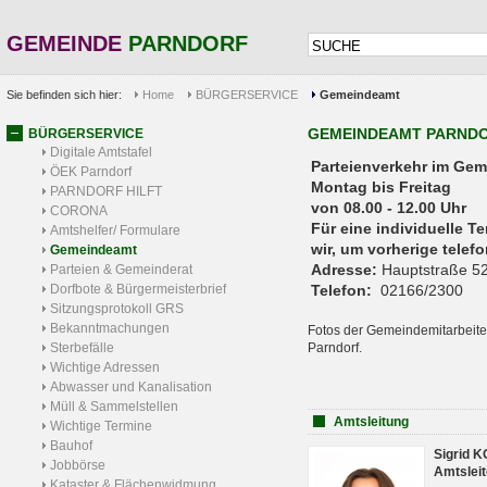
GEMEINDE
PARNDORF
Sie befinden sich hier:
Home
BÜRGERSERVICE
Gemeindeamt
GEMEINDEAMT PARND
BÜRGERSERVICE
Digitale Amtstafel
Parteienverkehr 
ÖEK Parndorf
Montag bis Freitag
PARNDORF HILFT
von 08.00 - 12.00 Uhr
CORONA
Für eine individuelle T
Amtshelfer/ Formulare
wir, um vorherige tele
Gemeindeamt
Adresse:
Hauptstraße 52
Parteien & Gemeinderat
Dorfbote & Bürgermeisterbrief
Telefon:
02166/2300
Sitzungsprotokoll GRS
Bekanntmachungen
Fotos der Gemeindemitarbeite
Sterbefälle
Parndorf.
Wichtige Adressen
Abwasser und Kanalisation
Müll & Sammelstellen
Amtsleitung
Wichtige Termine
Bauhof
Sigrid 
Jobbörse
Amtsleit
Kataster & Flächenwidmung