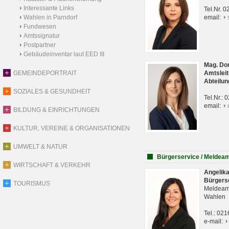
Interessante Links
Tel.Nr. 
Wahlen in Parndorf
email:
Fundwesen
Amtssignatur
Postpartner
Gebäudeinventar laut EED III
Mag. Do
GEMEINDEPORTRAIT
Amtsleit
Abteilun
SOZIALES & GESUNDHEIT
Tel.Nr.:
email:
BILDUNG & EINRICHTUNGEN
KULTUR, VEREINE & ORGANISATIONEN
UMWELT & NATUR
Bürgerservice / Meldea
WIRTSCHAFT & VERKEHR
Angelik
Bürgers
TOURISMUS
Meldeam
Wahlen
Tel.: 02
e-mail: