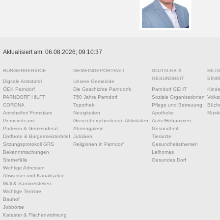
Aktualisiert am: 06.08.2026; 09:10:37
BÜRGERSERVICE
GEMEINDEPORTRAIT
SOZIALES &
BILD
GESUNDHEIT
EINR
Digitale Amtstafel
Unsere Gemeinde
ÖEK Parndorf
Die Geschichte Parndorfs
Parndorf GEHT
Kinde
PARNDORF HILFT
750 Jahre Parndorf
Soziale Organisationen
Volks
CORONA
Topothek
Pflege und Betreuung
Büche
Amtshelfer/ Formulare
Neuigkeiten
Apotheke
Musik
Gemeindeamt
Grenzüberschreitende Aktivitäten
Ärzte/Hebammen
Parteien & Gemeinderat
Ahnengalerie
Gesundheit
Dorfbote & Bürgermeisterbrief
Jubiläen
Tierärzte
Sitzungsprotokoll GRS
Religionen in Parndorf
Gesundheitsthemen
Bekanntmachungen
Leihomas
Sterbefälle
Gesundes Dorf
Wichtige Adressen
Abwasser und Kanalisation
Müll & Sammelstellen
Wichtige Termine
Bauhof
Jobbörse
Kataster & Flächenwidmung