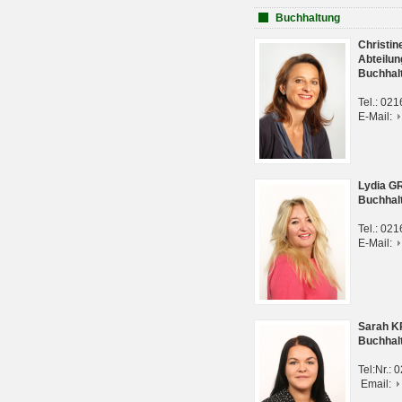
Buchhaltung
Christi
Abteilun
Buchhal
Tel.: 02
E-Mail:
Lydia G
Buchhal
Tel.: 02
E-Mail:
Sarah 
Buchhal
Tel:Nr.:
Email: