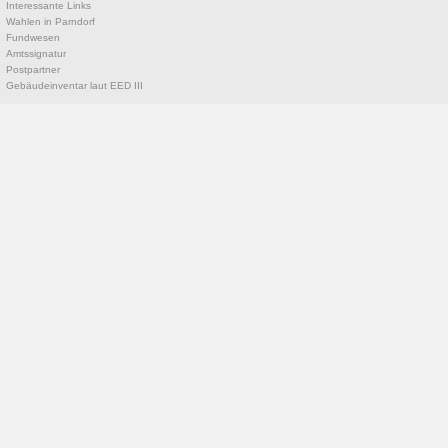
Interessante Links
Wahlen in Parndorf
Fundwesen
Amtssignatur
Postpartner
Gebäudeinventar laut EED III