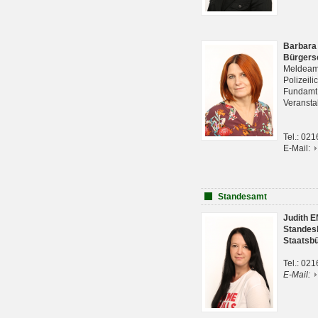
Barbara
Bürgers
Meldeam
Polizeil
Fundam
Veranst
Tel.: 02
E-Mail:
Standesamt
Judith 
Standes
Staatsb
Tel.: 02
E-Mail: