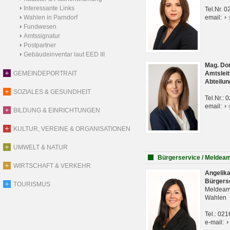
Interessante Links
Tel.Nr. 
Wahlen in Parndorf
email:
Fundwesen
Amtssignatur
Postpartner
Gebäudeinventar laut EED III
Mag. Do
GEMEINDEPORTRAIT
Amtsleit
Abteilun
SOZIALES & GESUNDHEIT
Tel.Nr.:
email:
BILDUNG & EINRICHTUNGEN
KULTUR, VEREINE & ORGANISATIONEN
UMWELT & NATUR
Bürgerservice / Meldea
WIRTSCHAFT & VERKEHR
Angelik
Bürgers
TOURISMUS
Meldeam
Wahlen
Tel.: 02
e-mail: