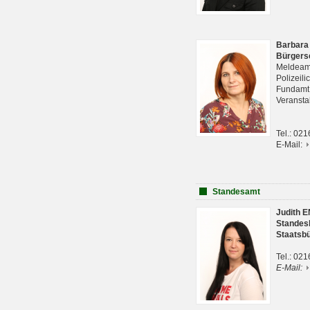
Barbara
Bürgers
Meldeam
Polizeil
Fundam
Veranst
Tel.: 02
E-Mail:
Standesamt
Judith 
Standes
Staatsb
Tel.: 02
E-Mail: