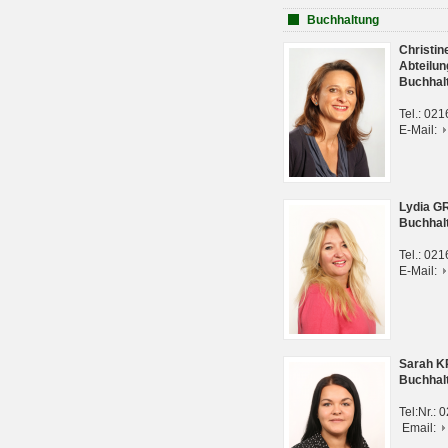
Buchhaltung
Christi
Abteilun
Buchhal
Tel.: 02
E-Mail:
Lydia G
Buchhal
Tel.: 02
E-Mail:
Sarah 
Buchhal
Tel:Nr.:
Email: