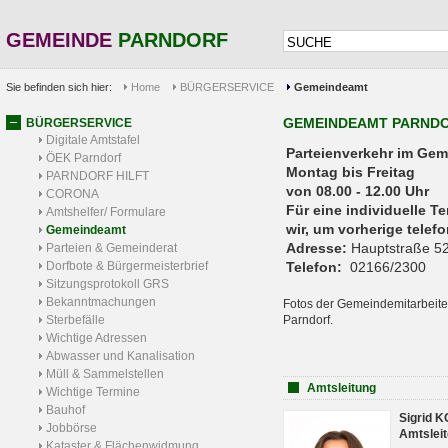
GEMEINDE
PARNDORF
Sie befinden sich hier:
Home
BÜRGERSERVICE
Gemeindeamt
GEMEINDEAMT PARND
BÜRGERSERVICE
Digitale Amtstafel
Parteienverkehr 
ÖEK Parndorf
Montag bis Freitag
PARNDORF HILFT
von 08.00 - 12.00 Uhr
CORONA
Für eine individuelle T
Amtshelfer/ Formulare
wir, um vorherige tele
Gemeindeamt
Adresse:
Hauptstraße 52
Parteien & Gemeinderat
Dorfbote & Bürgermeisterbrief
Telefon:
02166/2300
Sitzungsprotokoll GRS
Bekanntmachungen
Fotos der Gemeindemitarbeite
Sterbefälle
Parndorf.
Wichtige Adressen
Abwasser und Kanalisation
Müll & Sammelstellen
Amtsleitung
Wichtige Termine
Bauhof
Sigrid 
Jobbörse
Amtsleit
Kataster & Flächenwidmung