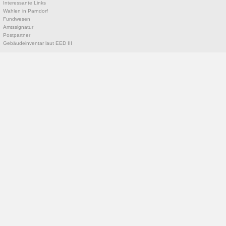
Interessante Links
Wahlen in Parndorf
Fundwesen
Amtssignatur
Postpartner
Gebäudeinventar laut EED III