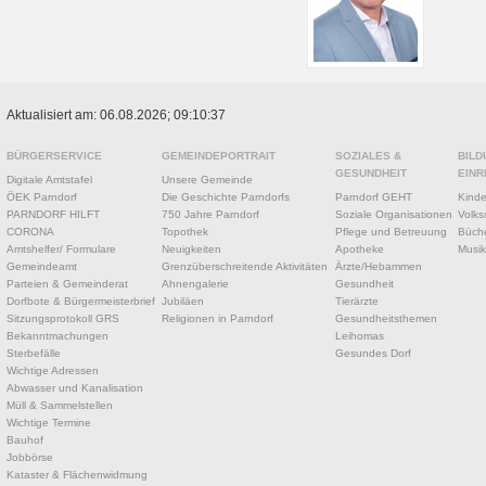
Aktualisiert am: 06.08.2026; 09:10:37
BÜRGERSERVICE
GEMEINDEPORTRAIT
SOZIALES &
BILD
GESUNDHEIT
EINR
Digitale Amtstafel
Unsere Gemeinde
ÖEK Parndorf
Die Geschichte Parndorfs
Parndorf GEHT
Kinde
PARNDORF HILFT
750 Jahre Parndorf
Soziale Organisationen
Volks
CORONA
Topothek
Pflege und Betreuung
Büche
Amtshelfer/ Formulare
Neuigkeiten
Apotheke
Musik
Gemeindeamt
Grenzüberschreitende Aktivitäten
Ärzte/Hebammen
Parteien & Gemeinderat
Ahnengalerie
Gesundheit
Dorfbote & Bürgermeisterbrief
Jubiläen
Tierärzte
Sitzungsprotokoll GRS
Religionen in Parndorf
Gesundheitsthemen
Bekanntmachungen
Leihomas
Sterbefälle
Gesundes Dorf
Wichtige Adressen
Abwasser und Kanalisation
Müll & Sammelstellen
Wichtige Termine
Bauhof
Jobbörse
Kataster & Flächenwidmung