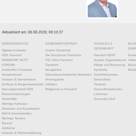
Aktualisiert am: 06.08.2026; 09:10:37
BÜRGERSERVICE
GEMEINDEPORTRAIT
SOZIALES &
BILD
GESUNDHEIT
EINR
Digitale Amtstafel
Unsere Gemeinde
ÖEK Parndorf
Die Geschichte Parndorfs
Parndorf GEHT
Kinde
PARNDORF HILFT
750 Jahre Parndorf
Soziale Organisationen
Volks
CORONA
Topothek
Pflege und Betreuung
Büche
Amtshelfer/ Formulare
Neuigkeiten
Apotheke
Musik
Gemeindeamt
Grenzüberschreitende Aktivitäten
Ärzte/Hebammen
Parteien & Gemeinderat
Ahnengalerie
Gesundheit
Dorfbote & Bürgermeisterbrief
Jubiläen
Tierärzte
Sitzungsprotokoll GRS
Religionen in Parndorf
Gesundheitsthemen
Bekanntmachungen
Leihomas
Sterbefälle
Gesundes Dorf
Wichtige Adressen
Abwasser und Kanalisation
Müll & Sammelstellen
Wichtige Termine
Bauhof
Jobbörse
Kataster & Flächenwidmung