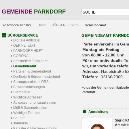
GEMEINDE
PARNDORF
Sie befinden sich hier:
Home
BÜRGERSERVICE
Gemeindeamt
GEMEINDEAMT PARND
BÜRGERSERVICE
Digitale Amtstafel
Parteienverkehr 
ÖEK Parndorf
Montag bis Freitag
PARNDORF HILFT
von 08.00 - 12.00 Uhr
CORONA
Für eine individuelle T
Amtshelfer/ Formulare
wir, um vorherige tele
Gemeindeamt
Adresse:
Hauptstraße 52
Parteien & Gemeinderat
Dorfbote & Bürgermeisterbrief
Telefon:
02166/2300
Sitzungsprotokoll GRS
Bekanntmachungen
Fotos der Gemeindemitarbeite
Sterbefälle
Parndorf.
Wichtige Adressen
Abwasser und Kanalisation
Müll & Sammelstellen
Amtsleitung
Wichtige Termine
Bauhof
Sigrid 
Jobbörse
Amtsleit
Kataster & Flächenwidmung