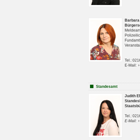
Barbara
Bürgers
Meldeam
Polizeil
Fundam
Veranst
Tel.: 02
E-Mail:
Standesamt
Judith 
Standes
Staatsb
Tel.: 02
E-Mail: