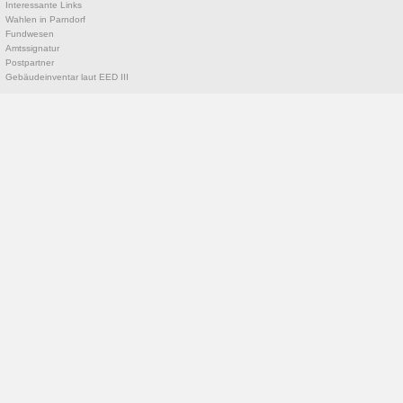
Interessante Links
Wahlen in Parndorf
Fundwesen
Amtssignatur
Postpartner
Gebäudeinventar laut EED III