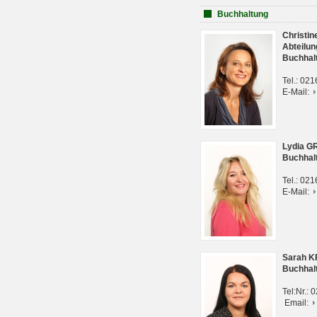
Buchhaltung
Christi
Abteilun
Buchhal
Tel.: 02
E-Mail:
Lydia G
Buchhal
Tel.: 02
E-Mail:
Sarah 
Buchhal
Tel:Nr.:
Email: