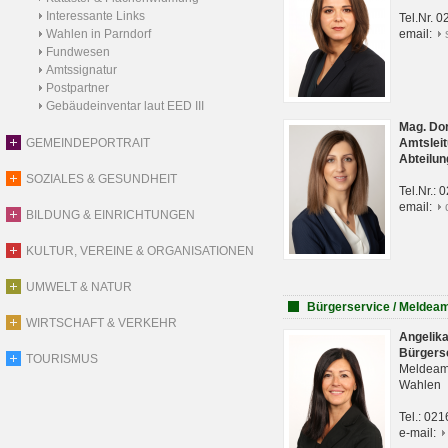
Interessante Links
Tel.Nr. 
Wahlen in Parndorf
email:
Fundwesen
Amtssignatur
Postpartner
Gebäudeinventar laut EED III
Mag. Do
GEMEINDEPORTRAIT
Amtsleit
Abteilun
SOZIALES & GESUNDHEIT
Tel.Nr.:
email:
BILDUNG & EINRICHTUNGEN
KULTUR, VEREINE & ORGANISATIONEN
UMWELT & NATUR
Bürgerservice / Meldea
WIRTSCHAFT & VERKEHR
Angelik
Bürgers
TOURISMUS
Meldeam
Wahlen
Tel.: 02
e-mail: