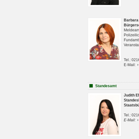
Barbara
Bürgers
Meldeam
Polizeil
Fundam
Veranst
Tel.: 02
E-Mail:
Standesamt
Judith 
Standes
Staatsb
Tel.: 02
E-Mail: