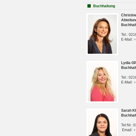
Buchhaltung
Christi
Abteilun
Buchhal
Tel.: 02
E-Mail:
Lydia G
Buchhal
Tel.: 02
E-Mail:
Sarah 
Buchhal
Tel:Nr.:
Email: