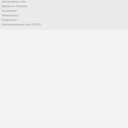
Interessante Links
Wahlen in Parndorf
Fundwesen
Amtssignatur
Postpartner
Gebäudeinventar laut EED III