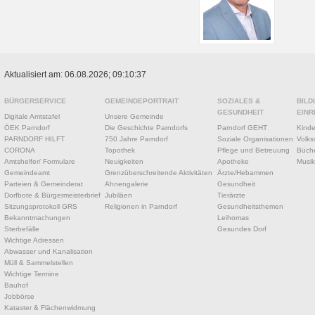
Aktualisiert am: 06.08.2026; 09:10:37
BÜRGERSERVICE
GEMEINDEPORTRAIT
SOZIALES &
BILD
GESUNDHEIT
EINR
Digitale Amtstafel
Unsere Gemeinde
ÖEK Parndorf
Die Geschichte Parndorfs
Parndorf GEHT
Kinde
PARNDORF HILFT
750 Jahre Parndorf
Soziale Organisationen
Volks
CORONA
Topothek
Pflege und Betreuung
Büche
Amtshelfer/ Formulare
Neuigkeiten
Apotheke
Musik
Gemeindeamt
Grenzüberschreitende Aktivitäten
Ärzte/Hebammen
Parteien & Gemeinderat
Ahnengalerie
Gesundheit
Dorfbote & Bürgermeisterbrief
Jubiläen
Tierärzte
Sitzungsprotokoll GRS
Religionen in Parndorf
Gesundheitsthemen
Bekanntmachungen
Leihomas
Sterbefälle
Gesundes Dorf
Wichtige Adressen
Abwasser und Kanalisation
Müll & Sammelstellen
Wichtige Termine
Bauhof
Jobbörse
Kataster & Flächenwidmung