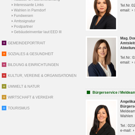
Interessante Links
Tel.Nr. 
Wahlen in Parndorf
email:
Fundwesen
Amtssignatur
Postpartner
Gebäudeinventar laut EED III
Mag. Do
GEMEINDEPORTRAIT
Amtsleit
Abteilun
SOZIALES & GESUNDHEIT
Tel.Nr.:
email:
BILDUNG & EINRICHTUNGEN
KULTUR, VEREINE & ORGANISATIONEN
UMWELT & NATUR
Bürgerservice / Meldea
WIRTSCHAFT & VERKEHR
Angelik
Bürgers
TOURISMUS
Meldeam
Wahlen
Tel.: 02
e-mail: