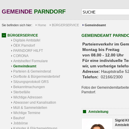
GEMEINDE
PARNDORF
Sie befinden sich hier:
Home
BÜRGERSERVICE
Gemeindeamt
GEMEINDEAMT PARND
BÜRGERSERVICE
Digitale Amtstafel
Parteienverkehr 
ÖEK Parndorf
Montag bis Freitag
PARNDORF HILFT
von 08.00 - 12.00 Uhr
CORONA
Für eine individuelle T
Amtshelfer/ Formulare
wir, um vorherige tele
Gemeindeamt
Adresse:
Hauptstraße 52
Parteien & Gemeinderat
Dorfbote & Bürgermeisterbrief
Telefon:
02166/2300
Sitzungsprotokoll GRS
Bekanntmachungen
Fotos der Gemeindemitarbeite
Sterbefälle
Parndorf.
Wichtige Adressen
Abwasser und Kanalisation
Müll & Sammelstellen
Amtsleitung
Wichtige Termine
Bauhof
Sigrid 
Jobbörse
Amtsleit
Kataster & Flächenwidmung