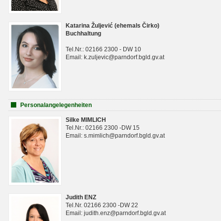
Katarina Žuljević (ehemals Čirko)
Buchhaltung
Tel.Nr.: 02166 2300 - DW 10
Email: k.zuljevic@parndorf.bgld.gv.at
Personalangelegenheiten
Silke MIMLICH
Tel.Nr.: 02166 2300 -DW 15
Email: s.mimlich@parndorf.bgld.gv.at
Judith ENZ
Tel.Nr. 02166 2300 -DW 22
Email: judith.enz@parndorf.bgld.gv.at