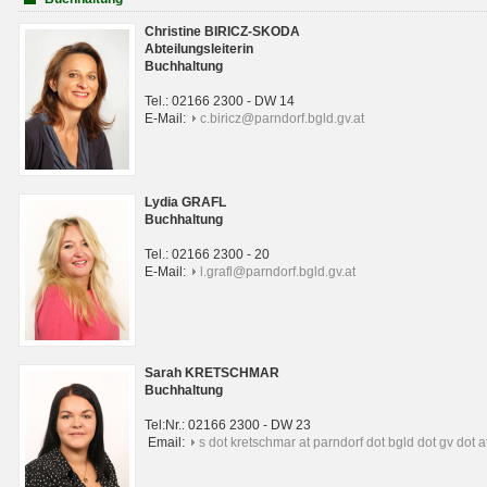
Christine BIRICZ-SKODA
Abteilungsleiterin
Buchhaltung
Tel.: 02166 2300 - DW 14
E-Mail:
c.biricz@parndorf.bgld.gv.at
Lydia GRAFL
Buchhaltung
Tel.: 02166 2300 - 20
E-Mail:
l.grafl@parndorf.bgld.gv.at
Sarah KRETSCHMAR
Buchhaltung
Tel:Nr.: 02166 2300 - DW 23
Email:
s dot kretschmar at parndorf dot bgld dot gv dot a