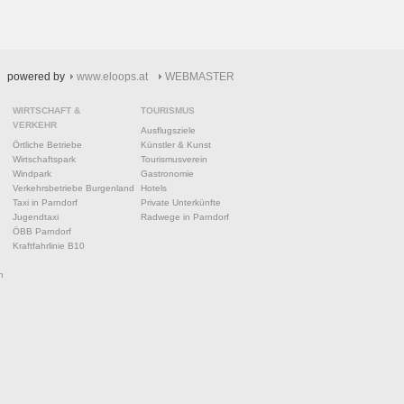
powered by
www.eloops.at
WEBMASTER
WIRTSCHAFT &
TOURISMUS
VERKEHR
Ausflugsziele
Örtliche Betriebe
Künstler & Kunst
Wirtschaftspark
Tourismusverein
Windpark
Gastronomie
Verkehrsbetriebe Burgenland
Hotels
Taxi in Parndorf
Private Unterkünfte
Jugendtaxi
Radwege in Parndorf
ÖBB Parndorf
Kraftfahrlinie B10
n