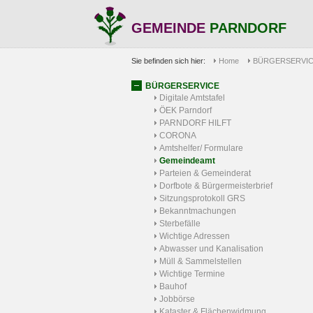
GEMEINDE
PARNDORF
Sie befinden sich hier:
Home
BÜRGERSERVI
BÜRGERSERVICE
Digitale Amtstafel
ÖEK Parndorf
PARNDORF HILFT
CORONA
Amtshelfer/ Formulare
Gemeindeamt
Parteien & Gemeinderat
Dorfbote & Bürgermeisterbrief
Sitzungsprotokoll GRS
Bekanntmachungen
Sterbefälle
Wichtige Adressen
Abwasser und Kanalisation
Müll & Sammelstellen
Wichtige Termine
Bauhof
Jobbörse
Kataster & Flächenwidmung