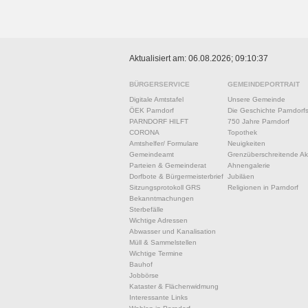
Aktualisiert am: 06.08.2026; 09:10:37
BÜRGERSERVICE
GEMEINDEPORTRAIT
Digitale Amtstafel
Unsere Gemeinde
ÖEK Parndorf
Die Geschichte Parndorf
PARNDORF HILFT
750 Jahre Parndorf
CORONA
Topothek
Amtshelfer/ Formulare
Neuigkeiten
Gemeindeamt
Grenzüberschreitende Akt
Parteien & Gemeinderat
Ahnengalerie
Dorfbote & Bürgermeisterbrief
Jubiläen
Sitzungsprotokoll GRS
Religionen in Parndorf
Bekanntmachungen
Sterbefälle
Wichtige Adressen
Abwasser und Kanalisation
Müll & Sammelstellen
Wichtige Termine
Bauhof
Jobbörse
Kataster & Flächenwidmung
Interessante Links