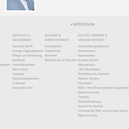
IMPRESSUM
SOZIALES &
BILDUNG &
KULTUR, VEREINE &
GESUNDHEIT
EINRICHTUNGEN
ORGANISATIONEN
s
Parndorf GEHT
Kindergärten
Veranstaltungskalender
Soziale Organisationen
Volksschule
Kulturvereine
Pflege und Betreuung
Bücherei
Sportvereine
Apotheke
Musikschule in Parndorf
Soziale Vereine
ivitäten
Ärzte/Hebammen
Naturvereine
Gesundheit
"das Wurzelwerk"
Tierärzte
Kinderfreunde Parndorf
Gesundheitsthemen
Weitere Vereine
Leihomas
Feuerwehr
Gesundes Dorf
NGO - Non-Governmental Organisatio
Dorferneuerung
Tierheim
Vereinsförderung
Service für Vereine
1.Parndorfer Grill- und Genuss Verein
Markt der Erde