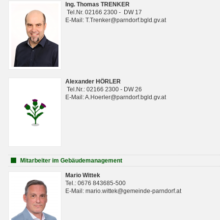
Ing. Thomas TRENKER
Tel.Nr. 02166 2300 - DW 17
E-Mail: T.Trenker@parndorf.bgld.gv.at
Alexander HÖRLER
Tel.Nr.: 02166 2300 - DW 26
E-Mail: A.Hoerler@parndorf.bgld.gv.at
Mitarbeiter im Gebäudemanagement
Mario Wittek
Tel.: 0676 843685-500
E-Mail: mario.wittek@gemeinde-parndorf.at