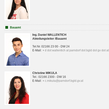
Bauamt
Ing. Daniel WALLENTICH
Abteilungsleiter /Bauamt
Tel.Nr. 02166 23 00 - DW 24
E-Mail:
d dot wallentich at parndorf dot bgld dot gv dot at
Christine MIKULA
Tel.: 02166 2300 - DW 16
E-Mail:
c.mikula@parndorf.bgld.gv.at