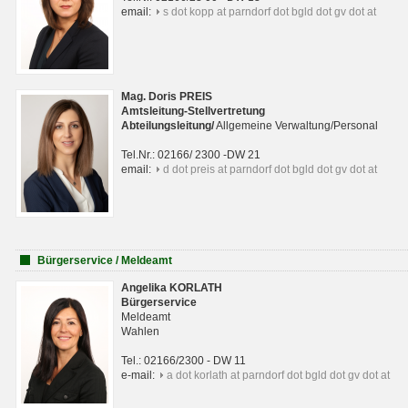
email:
s dot kopp at parndorf dot bgld dot gv dot at
Mag. Doris PREIS
Amtsleitung-Stellvertretung
Abteilungsleitun
g
/
Allgemeine Verwaltung/Personal
Tel.Nr.: 02166/ 2300 -DW 21
email:
d dot preis at parndorf dot bgld dot gv dot at
Bürgerservice / Meldeamt
Angelika KORLATH
Bürgerservice
Meldeamt
Wahlen
Tel.: 02166/2300 - DW 11
e-mail:
a dot korlath at parndorf dot bgld dot gv dot at