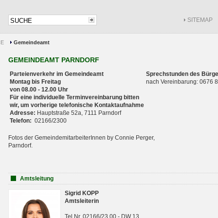
SITEMAP
CE
Gemeindeamt
GEMEINDEAMT PARNDORF
Parteienverkehr im Gemeindeamt
Sprechstunden des Bürge
Montag bis Freitag
nach Vereinbarung: 0676
von 08.00 - 12.00 Uhr
Für eine individuelle Terminvereinbarung bitten
wir, um vorherige telefonische Kontaktaufnahme
Adresse:
Hauptstraße 52a, 7111 Parndorf
Telefon:
02166/2300
Fotos der GemeindemitarbeiterInnen by Connie Perger,
Parndorf.
Amtsleitung
Sigrid KOPP
Amtsleiterin
Tel.Nr. 02166/23 00 - DW 13