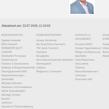
Aktualisiert am: 23.07.2026; 11:19:03
BÜRGERSERVICE
GEMEINDEPORTRAIT
SOZIALES &
BILD
GESUNDHEIT
EINR
Digitale Amtstafel
Unsere Gemeinde
ÖEK Parndorf
Die Geschichte Parndorfs
Parndorf GEHT
Kinde
PARNDORF HILFT
750 Jahre Parndorf
Soziale Organisationen
Volks
CORONA
Topothek
Pflege und Betreuung
Büche
Amtshelfer/ Formulare
Neuigkeiten
Apotheke
Musik
Gemeindeamt
Grenzüberschreitende Aktivitäten
Ärzte/Hebammen
Parteien & Gemeinderat
Ahnengalerie
Gesundheit
Dorfbote & Bürgermeisterbrief
Jubiläen
Tierärzte
Sitzungsprotokoll GRS
Religionen in Parndorf
Gesundheitsthemen
Bekanntmachungen
Leihomas
Sterbefälle
Gesundes Dorf
Wichtige Adressen
Abwasser und Kanalisation
Müll & Sammelstellen
Wichtige Termine
Bauhof
Jobbörse
Kataster & Flächenwidmung