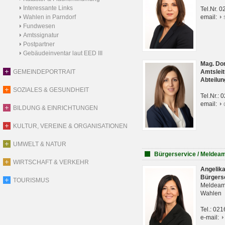
Interessante Links
Tel.Nr. 
Wahlen in Parndorf
email:
Fundwesen
Amtssignatur
Postpartner
Gebäudeinventar laut EED III
Mag. Do
GEMEINDEPORTRAIT
Amtsleit
Abteilun
SOZIALES & GESUNDHEIT
Tel.Nr.:
email:
BILDUNG & EINRICHTUNGEN
KULTUR, VEREINE & ORGANISATIONEN
UMWELT & NATUR
Bürgerservice / Meldea
WIRTSCHAFT & VERKEHR
Angelik
Bürgers
TOURISMUS
Meldeam
Wahlen
Tel.: 02
e-mail: