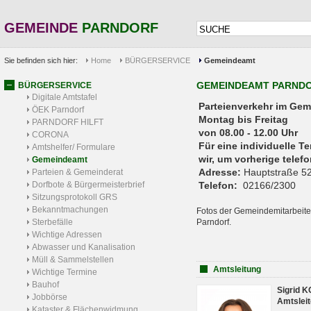
GEMEINDE
PARNDORF
Sie befinden sich hier:
Home
BÜRGERSERVICE
Gemeindeamt
GEMEINDEAMT PARND
BÜRGERSERVICE
Digitale Amtstafel
Parteienverkehr 
ÖEK Parndorf
Montag bis Freitag
PARNDORF HILFT
von 08.00 - 12.00 Uhr
CORONA
Für eine individuelle T
Amtshelfer/ Formulare
wir, um vorherige tele
Gemeindeamt
Adresse:
Hauptstraße 52
Parteien & Gemeinderat
Dorfbote & Bürgermeisterbrief
Telefon:
02166/2300
Sitzungsprotokoll GRS
Bekanntmachungen
Fotos der Gemeindemitarbeite
Sterbefälle
Parndorf.
Wichtige Adressen
Abwasser und Kanalisation
Müll & Sammelstellen
Amtsleitung
Wichtige Termine
Bauhof
Sigrid 
Jobbörse
Amtsleit
Kataster & Flächenwidmung