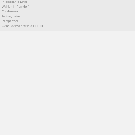
Interessante Links
Wahlen in Parndorf
Fundwesen
Amtssignatur
Postpartner
Gebäudeinventar laut EED III