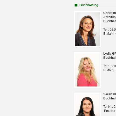
Buchhaltung
Christi
Abteilun
Buchhal
Tel.: 02
E-Mail:
Lydia G
Buchhal
Tel.: 02
E-Mail:
Sarah 
Buchhal
Tel:Nr.:
Email: