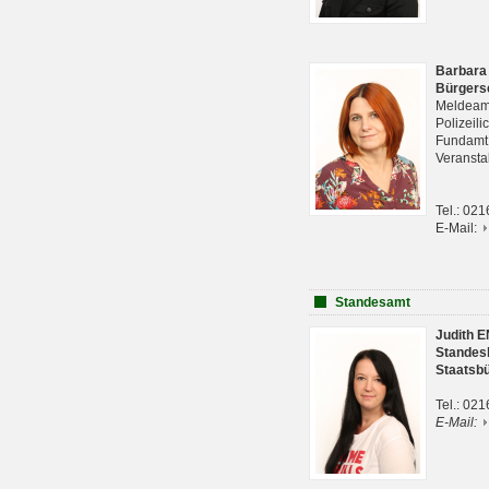
Barbara
Bürgers
Meldeam
Polizeil
Fundam
Veranst
Tel.: 02
E-Mail:
Standesamt
Judith 
Standes
Staatsb
Tel.: 02
E-Mail: