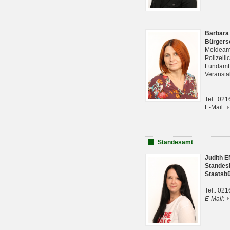
Barbara
Bürgers
Meldeam
Polizeil
Fundam
Veranst
Tel.: 02
E-Mail:
Standesamt
Judith 
Standes
Staatsb
Tel.: 02
E-Mail: