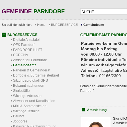
GEMEINDE
PARNDORF
Sie befinden sich hier:
Home
BÜRGERSERVICE
Gemeindeamt
GEMEINDEAMT PARND
BÜRGERSERVICE
Digitale Amtstafel
Parteienverkehr 
ÖEK Parndorf
Montag bis Freitag
PARNDORF HILFT
von 08.00 - 12.00 Uhr
CORONA
Für eine individuelle T
Amtshelfer/ Formulare
wir, um vorherige tele
Gemeindeamt
Adresse:
Hauptstraße 52
Parteien & Gemeinderat
Dorfbote & Bürgermeisterbrief
Telefon:
02166/2300
Sitzungsprotokoll GRS
Bekanntmachungen
Fotos der Gemeindemitarbeite
Sterbefälle
Parndorf.
Wichtige Adressen
Abwasser und Kanalisation
Müll & Sammelstellen
Amtsleitung
Wichtige Termine
Bauhof
Sigrid 
Jobbörse
Amtsleit
Kataster & Flächenwidmung