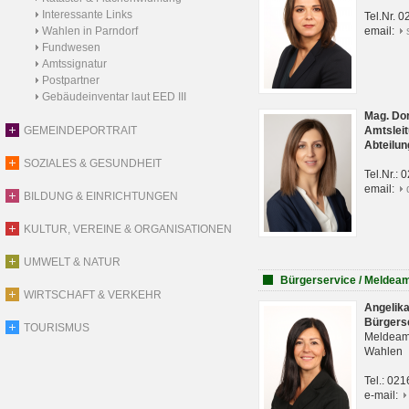
Interessante Links
Tel.Nr. 
Wahlen in Parndorf
email:
Fundwesen
Amtssignatur
Postpartner
Gebäudeinventar laut EED III
Mag. Do
GEMEINDEPORTRAIT
Amtsleit
Abteilun
SOZIALES & GESUNDHEIT
Tel.Nr.:
email:
BILDUNG & EINRICHTUNGEN
KULTUR, VEREINE & ORGANISATIONEN
UMWELT & NATUR
Bürgerservice / Meldea
WIRTSCHAFT & VERKEHR
Angelik
Bürgers
TOURISMUS
Meldeam
Wahlen
Tel.: 02
e-mail: