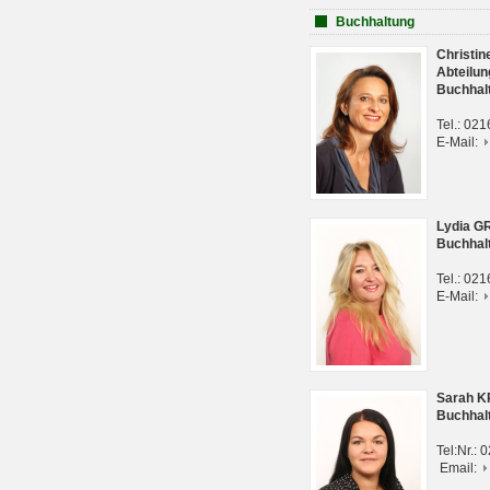
Buchhaltung
Christi
Abteilun
Buchhal
Tel.: 02
E-Mail:
Lydia G
Buchhal
Tel.: 02
E-Mail:
Sarah 
Buchhal
Tel:Nr.:
Email: