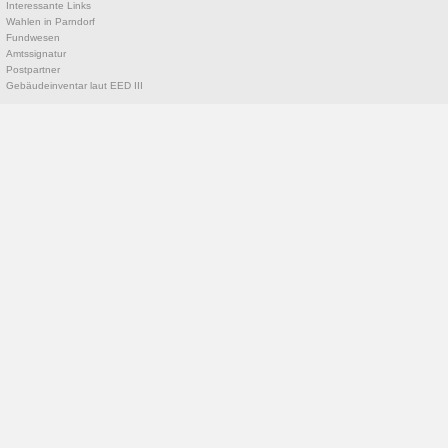
Interessante Links
Wahlen in Parndorf
Fundwesen
Amtssignatur
Postpartner
Gebäudeinventar laut EED III