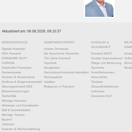
Aktualisiert am: 06.08.2026; 09:10:37
BÜRGERSERVICE
GEMEINDEPORTRAIT
SOZIALES &
BILD
GESUNDHEIT
EINR
Digitale Amtstafel
Unsere Gemeinde
ÖEK Parndorf
Die Geschichte Parndorfs
Parndorf GEHT
Kinde
PARNDORF HILFT
750 Jahre Parndorf
Soziale Organisationen
Volks
CORONA
Topothek
Pflege und Betreuung
Büche
Amtshelfer/ Formulare
Neuigkeiten
Apotheke
Musik
Gemeindeamt
Grenzüberschreitende Aktivitäten
Ärzte/Hebammen
Parteien & Gemeinderat
Ahnengalerie
Gesundheit
Dorfbote & Bürgermeisterbrief
Jubiläen
Tierärzte
Sitzungsprotokoll GRS
Religionen in Parndorf
Gesundheitsthemen
Bekanntmachungen
Leihomas
Sterbefälle
Gesundes Dorf
Wichtige Adressen
Abwasser und Kanalisation
Müll & Sammelstellen
Wichtige Termine
Bauhof
Jobbörse
Kataster & Flächenwidmung