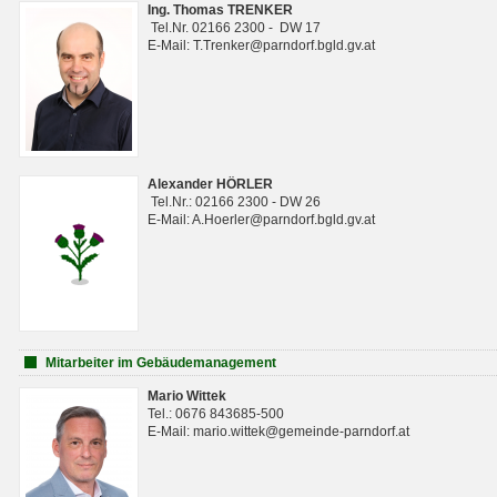
Ing. Thomas TRENKER
Tel.Nr. 02166 2300 - DW 17
E-Mail: T.Trenker@parndorf.bgld.gv.at
Alexander HÖRLER
Tel.Nr.: 02166 2300 - DW 26
E-Mail: A.Hoerler@parndorf.bgld.gv.at
Mitarbeiter im Gebäudemanagement
Mario Wittek
Tel.: 0676 843685-500
E-Mail: mario.wittek@gemeinde-parndorf.at