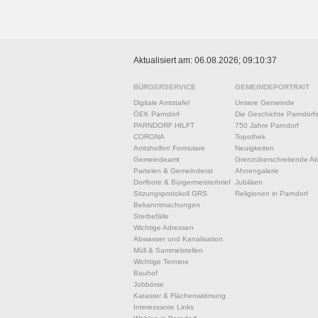
Aktualisiert am: 06.08.2026; 09:10:37
BÜRGERSERVICE
GEMEINDEPORTRAIT
Digitale Amtstafel
Unsere Gemeinde
ÖEK Parndorf
Die Geschichte Parndorf
PARNDORF HILFT
750 Jahre Parndorf
CORONA
Topothek
Amtshelfer/ Formulare
Neuigkeiten
Gemeindeamt
Grenzüberschreitende Akt
Parteien & Gemeinderat
Ahnengalerie
Dorfbote & Bürgermeisterbrief
Jubiläen
Sitzungsprotokoll GRS
Religionen in Parndorf
Bekanntmachungen
Sterbefälle
Wichtige Adressen
Abwasser und Kanalisation
Müll & Sammelstellen
Wichtige Termine
Bauhof
Jobbörse
Kataster & Flächenwidmung
Interessante Links