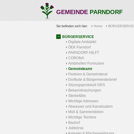
GEMEINDE
PARNDORF
Sie befinden sich hier:
Home
BÜRGERSERVI
BÜRGERSERVICE
Digitale Amtstafel
ÖEK Parndorf
PARNDORF HILFT
CORONA
Amtshelfer/ Formulare
Gemeindeamt
Parteien & Gemeinderat
Dorfbote & Bürgermeisterbrief
Sitzungsprotokoll GRS
Bekanntmachungen
Sterbefälle
Wichtige Adressen
Abwasser und Kanalisation
Müll & Sammelstellen
Wichtige Termine
Bauhof
Jobbörse
Kataster & Flächenwidmung