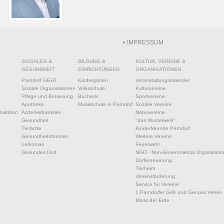
IMPRESSUM
SOZIALES &
BILDUNG &
KULTUR, VEREINE &
GESUNDHEIT
EINRICHTUNGEN
ORGANISATIONEN
s
Parndorf GEHT
Kindergärten
Veranstaltungskalender
Soziale Organisationen
Volksschule
Kulturvereine
Pflege und Betreuung
Bücherei
Sportvereine
Apotheke
Musikschule in Parndorf
Soziale Vereine
ivitäten
Ärzte/Hebammen
Naturvereine
Gesundheit
"das Wurzelwerk"
Tierärzte
Kinderfreunde Parndorf
Gesundheitsthemen
Weitere Vereine
Leihomas
Feuerwehr
Gesundes Dorf
NGO - Non-Governmental Organisatio
Dorferneuerung
Tierheim
Vereinsförderung
Service für Vereine
1.Parndorfer Grill- und Genuss Verein
Markt der Erde