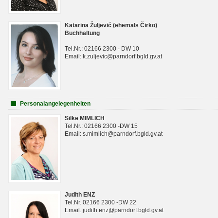
Katarina Žuljević (ehemals Čirko)
Buchhaltung
Tel.Nr.: 02166 2300 - DW 10
Email: k.zuljevic@parndorf.bgld.gv.at
Personalangelegenheiten
Silke MIMLICH
Tel.Nr.: 02166 2300 -DW 15
Email: s.mimlich@parndorf.bgld.gv.at
Judith ENZ
Tel.Nr. 02166 2300 -DW 22
Email: judith.enz@parndorf.bgld.gv.at