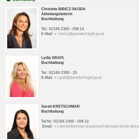
Christine BIRICZ-SKODA
Abteilungsleiterin
Buchhaltung
Tel.: 02166 2300 - DW 14
E-Mail:
c.biricz@parndorf.bgld.gv.at
Lydia GRAFL
Buchhaltung
Tel.: 02166 2300 - 20
E-Mail:
l.grafl@parndorf.bgld.gv.at
Sarah KRETSCHMAR
Buchhaltung
Tel:Nr.: 02166 2300 - DW 23
Email:
s dot kretschmar at parndorf dot bgld dot gv dot a