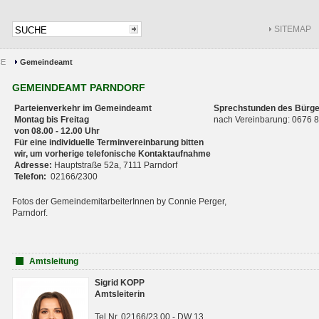
SITEMAP
CE
Gemeindeamt
GEMEINDEAMT PARNDORF
Parteienverkehr im Gemeindeamt
Sprechstunden des Bürge
Montag bis Freitag
nach Vereinbarung: 0676
von 08.00 - 12.00 Uhr
Für eine individuelle Terminvereinbarung bitten
wir, um vorherige telefonische Kontaktaufnahme
Adresse:
Hauptstraße 52a, 7111 Parndorf
Telefon:
02166/2300
Fotos der GemeindemitarbeiterInnen by Connie Perger,
Parndorf.
Amtsleitung
Sigrid KOPP
Amtsleiterin
Tel.Nr. 02166/23 00 - DW 13