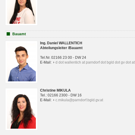
Bauamt
Ing. Daniel WALLENTICH
Abteilungsleiter /Bauamt
Tel.Nr. 02166 23 00 - DW 24
E-Mail:
d dot wallentich at parndorf dot bgld dot gv dot at
Christine MIKULA
Tel.: 02166 2300 - DW 16
E-Mail:
c.mikula@parndorf.bgld.gv.at