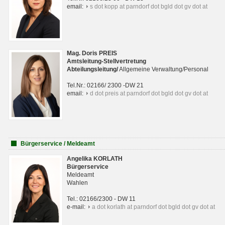
email:
s dot kopp at parndorf dot bgld dot gv dot at
Mag. Doris PREIS
Amtsleitung-Stellvertretung
Abteilungsleitun
g
/
Allgemeine Verwaltung/Personal
Tel.Nr.: 02166/ 2300 -DW 21
email:
d dot preis at parndorf dot bgld dot gv dot at
Bürgerservice / Meldeamt
Angelika KORLATH
Bürgerservice
Meldeamt
Wahlen
Tel.: 02166/2300 - DW 11
e-mail:
a dot korlath at parndorf dot bgld dot gv dot at