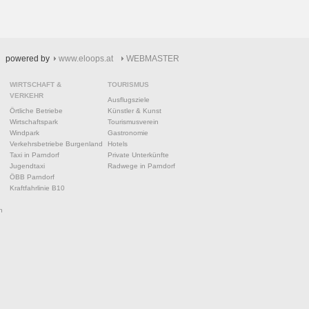
powered by
www.eloops.at
WEBMASTER
WIRTSCHAFT &
TOURISMUS
VERKEHR
Ausflugsziele
Örtliche Betriebe
Künstler & Kunst
Wirtschaftspark
Tourismusverein
Windpark
Gastronomie
Verkehrsbetriebe Burgenland
Hotels
Taxi in Parndorf
Private Unterkünfte
Jugendtaxi
Radwege in Parndorf
ÖBB Parndorf
Kraftfahrlinie B10
n