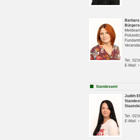
Barbara
Bürgers
Meldeam
Polizeil
Fundam
Veranst
Tel.: 02
E-Mail:
Standesamt
Judith 
Standes
Staatsb
Tel.: 02
E-Mail: