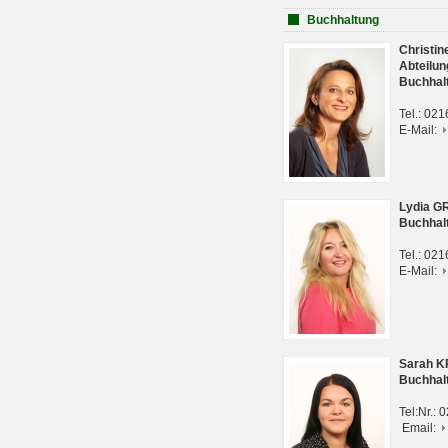
Buchhaltung
Christi
Abteilun
Buchhal
Tel.: 02
E-Mail:
Lydia G
Buchhal
Tel.: 02
E-Mail:
Sarah 
Buchhal
Tel:Nr.:
Email: