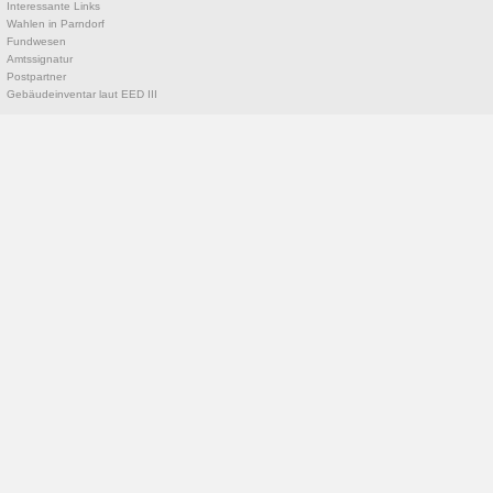
Interessante Links
Wahlen in Parndorf
Fundwesen
Amtssignatur
Postpartner
Gebäudeinventar laut EED III