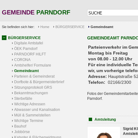
GEMEINDE
PARNDORF
Sie befinden sich hier:
Home
BÜRGERSERVICE
Gemeindeamt
GEMEINDEAMT PARND
BÜRGERSERVICE
Digitale Amtstafel
Parteienverkehr 
ÖEK Parndorf
Montag bis Freitag
PARNDORF HILFT
von 08.00 - 12.00 Uhr
CORONA
Für eine individuelle T
Amtshelfer/ Formulare
wir, um vorherige tele
Gemeindeamt
Adresse:
Hauptstraße 52
Parteien & Gemeinderat
Dorfbote & Bürgermeisterbrief
Telefon:
02166/2300
Sitzungsprotokoll GRS
Bekanntmachungen
Fotos der Gemeindemitarbeite
Sterbefälle
Parndorf.
Wichtige Adressen
Abwasser und Kanalisation
Müll & Sammelstellen
Amtsleitung
Wichtige Termine
Bauhof
Sigrid 
Jobbörse
Amtsleit
Kataster & Flächenwidmung