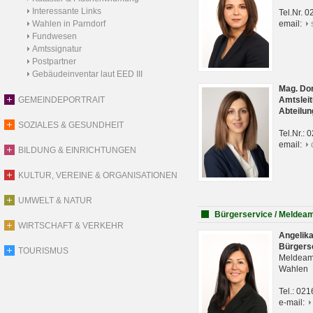
Interessante Links
Tel.Nr. 
Wahlen in Parndorf
email:
Fundwesen
Amtssignatur
Postpartner
Gebäudeinventar laut EED III
Mag. Do
GEMEINDEPORTRAIT
Amtsleit
Abteilun
SOZIALES & GESUNDHEIT
Tel.Nr.:
email:
BILDUNG & EINRICHTUNGEN
KULTUR, VEREINE & ORGANISATIONEN
UMWELT & NATUR
Bürgerservice / Meldea
WIRTSCHAFT & VERKEHR
Angelik
Bürgers
TOURISMUS
Meldeam
Wahlen
Tel.: 02
e-mail: