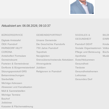
Aktualisiert am: 06.08.2026; 09:10:37
BÜRGERSERVICE
GEMEINDEPORTRAIT
SOZIALES &
BILD
GESUNDHEIT
EINR
Digitale Amtstafel
Unsere Gemeinde
ÖEK Parndorf
Die Geschichte Parndorfs
Parndorf GEHT
Kinde
PARNDORF HILFT
750 Jahre Parndorf
Soziale Organisationen
Volks
CORONA
Topothek
Pflege und Betreuung
Büche
Amtshelfer/ Formulare
Neuigkeiten
Apotheke
Musik
Gemeindeamt
Grenzüberschreitende Aktivitäten
Ärzte/Hebammen
Parteien & Gemeinderat
Ahnengalerie
Gesundheit
Dorfbote & Bürgermeisterbrief
Jubiläen
Tierärzte
Sitzungsprotokoll GRS
Religionen in Parndorf
Gesundheitsthemen
Bekanntmachungen
Leihomas
Sterbefälle
Gesundes Dorf
Wichtige Adressen
Abwasser und Kanalisation
Müll & Sammelstellen
Wichtige Termine
Bauhof
Jobbörse
Kataster & Flächenwidmung