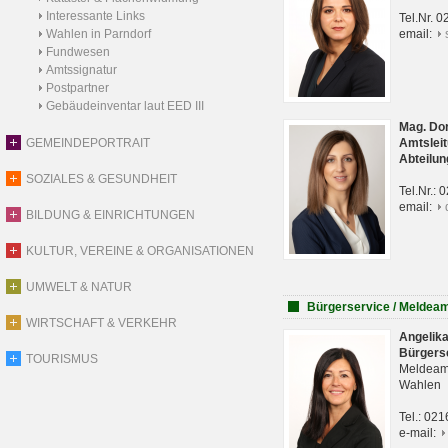
Interessante Links
Tel.Nr. 
Wahlen in Parndorf
email:
Fundwesen
Amtssignatur
Postpartner
Gebäudeinventar laut EED III
Mag. Do
GEMEINDEPORTRAIT
Amtsleit
Abteilun
SOZIALES & GESUNDHEIT
Tel.Nr.:
email:
BILDUNG & EINRICHTUNGEN
KULTUR, VEREINE & ORGANISATIONEN
UMWELT & NATUR
Bürgerservice / Meldea
WIRTSCHAFT & VERKEHR
Angelik
Bürgers
TOURISMUS
Meldeam
Wahlen
Tel.: 02
e-mail: