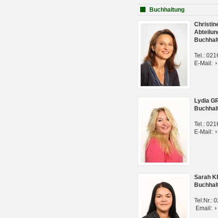
Buchhaltung
Christi
Abteilun
Buchhal
Tel.: 02
E-Mail:
Lydia G
Buchhal
Tel.: 02
E-Mail:
Sarah 
Buchhal
Tel:Nr.:
Email: