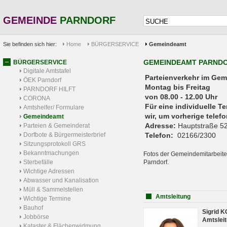
GEMEINDE
PARNDORF
Sie befinden sich hier:
Home
BÜRGERSERVICE
Gemeindeamt
GEMEINDEAMT PARND
BÜRGERSERVICE
Digitale Amtstafel
Parteienverkehr 
ÖEK Parndorf
Montag bis Freitag
PARNDORF HILFT
von 08.00 - 12.00 Uhr
CORONA
Für eine individuelle T
Amtshelfer/ Formulare
wir, um vorherige tele
Gemeindeamt
Adresse:
Hauptstraße 52
Parteien & Gemeinderat
Dorfbote & Bürgermeisterbrief
Telefon:
02166/2300
Sitzungsprotokoll GRS
Bekanntmachungen
Fotos der Gemeindemitarbeite
Sterbefälle
Parndorf.
Wichtige Adressen
Abwasser und Kanalisation
Müll & Sammelstellen
Amtsleitung
Wichtige Termine
Bauhof
Sigrid 
Jobbörse
Amtsleit
Kataster & Flächenwidmung