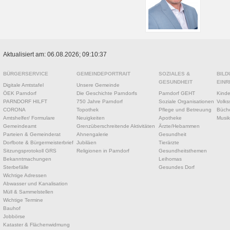
Aktualisiert am: 06.08.2026; 09:10:37
BÜRGERSERVICE
GEMEINDEPORTRAIT
SOZIALES &
BILD
GESUNDHEIT
EINR
Digitale Amtstafel
Unsere Gemeinde
ÖEK Parndorf
Die Geschichte Parndorfs
Parndorf GEHT
Kinde
PARNDORF HILFT
750 Jahre Parndorf
Soziale Organisationen
Volks
CORONA
Topothek
Pflege und Betreuung
Büche
Amtshelfer/ Formulare
Neuigkeiten
Apotheke
Musik
Gemeindeamt
Grenzüberschreitende Aktivitäten
Ärzte/Hebammen
Parteien & Gemeinderat
Ahnengalerie
Gesundheit
Dorfbote & Bürgermeisterbrief
Jubiläen
Tierärzte
Sitzungsprotokoll GRS
Religionen in Parndorf
Gesundheitsthemen
Bekanntmachungen
Leihomas
Sterbefälle
Gesundes Dorf
Wichtige Adressen
Abwasser und Kanalisation
Müll & Sammelstellen
Wichtige Termine
Bauhof
Jobbörse
Kataster & Flächenwidmung