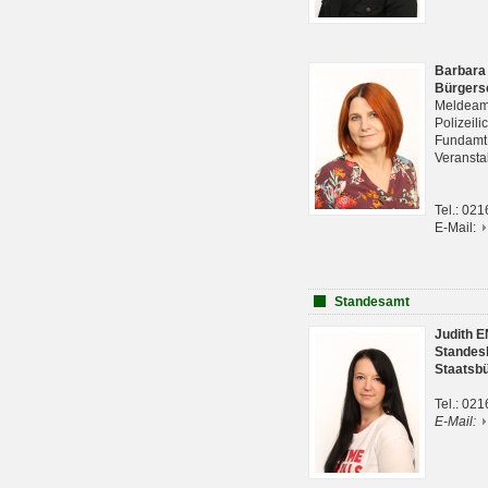
Barbara
Bürgers
Meldeam
Polizeil
Fundam
Veranst
Tel.: 02
E-Mail:
Standesamt
Judith 
Standes
Staatsb
Tel.: 02
E-Mail: