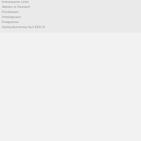
Interessante Links
Wahlen in Parndorf
Fundwesen
Amtssignatur
Postpartner
Gebäudeinventar laut EED III