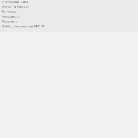
Interessante Links
Wahlen in Parndorf
Fundwesen
Amtssignatur
Postpartner
Gebäudeinventar laut EED III