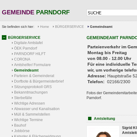
GEMEINDE
PARNDORF
Sie befinden sich hier:
Home
BÜRGERSERVICE
Gemeindeamt
GEMEINDEAMT PARND
BÜRGERSERVICE
Digitale Amtstafel
Parteienverkehr 
ÖEK Parndorf
Montag bis Freitag
PARNDORF HILFT
von 08.00 - 12.00 Uhr
CORONA
Für eine individuelle T
Amtshelfer/ Formulare
wir, um vorherige tele
Gemeindeamt
Adresse:
Hauptstraße 52
Parteien & Gemeinderat
Dorfbote & Bürgermeisterbrief
Telefon:
02166/2300
Sitzungsprotokoll GRS
Bekanntmachungen
Fotos der Gemeindemitarbeite
Sterbefälle
Parndorf.
Wichtige Adressen
Abwasser und Kanalisation
Müll & Sammelstellen
Amtsleitung
Wichtige Termine
Bauhof
Sigrid 
Jobbörse
Amtsleit
Kataster & Flächenwidmung