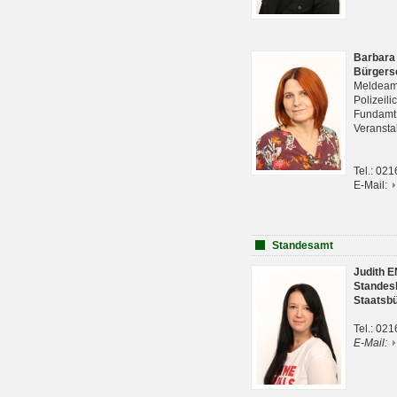
Barbara
Bürgers
Meldeam
Polizeil
Fundam
Veranst
Tel.: 02
E-Mail:
Standesamt
Judith 
Standes
Staatsb
Tel.: 02
E-Mail: