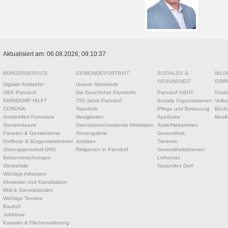
Aktualisiert am: 06.08.2026; 09:10:37
BÜRGERSERVICE
GEMEINDEPORTRAIT
SOZIALES &
BILD
GESUNDHEIT
EINR
Digitale Amtstafel
Unsere Gemeinde
ÖEK Parndorf
Die Geschichte Parndorfs
Parndorf GEHT
Kinde
PARNDORF HILFT
750 Jahre Parndorf
Soziale Organisationen
Volks
CORONA
Topothek
Pflege und Betreuung
Büche
Amtshelfer/ Formulare
Neuigkeiten
Apotheke
Musik
Gemeindeamt
Grenzüberschreitende Aktivitäten
Ärzte/Hebammen
Parteien & Gemeinderat
Ahnengalerie
Gesundheit
Dorfbote & Bürgermeisterbrief
Jubiläen
Tierärzte
Sitzungsprotokoll GRS
Religionen in Parndorf
Gesundheitsthemen
Bekanntmachungen
Leihomas
Sterbefälle
Gesundes Dorf
Wichtige Adressen
Abwasser und Kanalisation
Müll & Sammelstellen
Wichtige Termine
Bauhof
Jobbörse
Kataster & Flächenwidmung