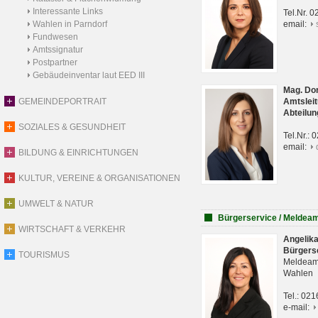
Interessante Links
Tel.Nr. 
Wahlen in Parndorf
email:
Fundwesen
Amtssignatur
Postpartner
Gebäudeinventar laut EED III
Mag. Do
GEMEINDEPORTRAIT
Amtsleit
Abteilun
SOZIALES & GESUNDHEIT
Tel.Nr.:
email:
BILDUNG & EINRICHTUNGEN
KULTUR, VEREINE & ORGANISATIONEN
UMWELT & NATUR
Bürgerservice / Meldea
WIRTSCHAFT & VERKEHR
Angelik
Bürgers
TOURISMUS
Meldeam
Wahlen
Tel.: 02
e-mail: