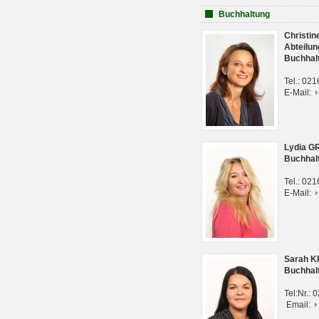
Buchhaltung
Christi
Abteilun
Buchhal
Tel.: 02
E-Mail:
Lydia G
Buchhal
Tel.: 02
E-Mail:
Sarah 
Buchhal
Tel:Nr.:
Email: