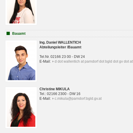
Bauamt
Ing. Daniel WALLENTICH
Abteilungsleiter /Bauamt
Tel.Nr. 02166 23 00 - DW 24
E-Mail:
d dot wallentich at parndorf dot bgld dot gv dot at
Christine MIKULA
Tel.: 02166 2300 - DW 16
E-Mail:
c.mikula@parndorf.bgld.gv.at