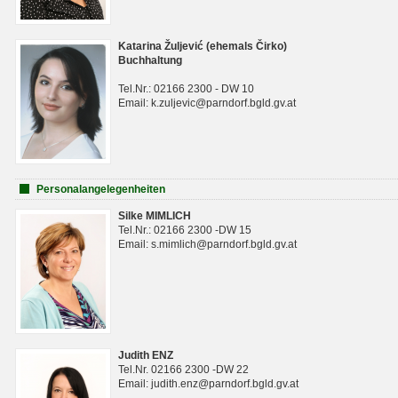
Katarina Žuljević (ehemals Čirko)
Buchhaltung
Tel.Nr.: 02166 2300 - DW 10
Email: k.zuljevic@parndorf.bgld.gv.at
Personalangelegenheiten
Silke MIMLICH
Tel.Nr.: 02166 2300 -DW 15
Email: s.mimlich@parndorf.bgld.gv.at
Judith ENZ
Tel.Nr. 02166 2300 -DW 22
Email: judith.enz@parndorf.bgld.gv.at