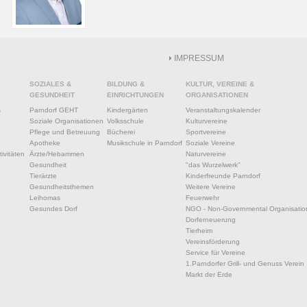
IMPRESSUM
SOZIALES &
BILDUNG &
KULTUR, VEREINE &
GESUNDHEIT
EINRICHTUNGEN
ORGANISATIONEN
s
Parndorf GEHT
Kindergärten
Veranstaltungskalender
Soziale Organisationen
Volksschule
Kulturvereine
Pflege und Betreuung
Bücherei
Sportvereine
Apotheke
Musikschule in Parndorf
Soziale Vereine
ivitäten
Ärzte/Hebammen
Naturvereine
Gesundheit
"das Wurzelwerk"
Tierärzte
Kinderfreunde Parndorf
Gesundheitsthemen
Weitere Vereine
Leihomas
Feuerwehr
Gesundes Dorf
NGO - Non-Governmental Organisatio
Dorferneuerung
Tierheim
Vereinsförderung
Service für Vereine
1.Parndorfer Grill- und Genuss Verein
Markt der Erde