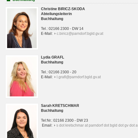
Christine BIRICZ-SKODA
Abteilungsleiterin
Buchhaltung
Tel.: 02166 2300 - DW 14
E-Mail:
c.biricz@parndorf.bgld.gv.at
Lydia GRAFL
Buchhaltung
Tel.: 02166 2300 - 20
E-Mail:
l.grafl@parndorf.bgld.gv.at
Sarah KRETSCHMAR
Buchhaltung
Tel:Nr.: 02166 2300 - DW 23
Email:
s dot kretschmar at parndorf dot bgld dot gv dot a