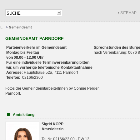
SITEMAP
CE
Gemeindeamt
GEMEINDEAMT PARNDORF
Parteienverkehr im Gemeindeamt
Sprechstunden des Bürge
Montag bis Freitag
nach Vereinbarung: 0676
von 08.00 - 12.00 Uhr
Für eine individuelle Terminvereinbarung bitten
wir, um vorherige telefonische Kontaktaufnahme
Adresse:
Hauptstraße 52a, 7111 Parndorf
Telefon:
02166/2300
Fotos der GemeindemitarbeiterInnen by Connie Perger,
Parndorf.
Amtsleitung
Sigrid KOPP
Amtsleiterin
Tel.Nr. 02166/23 00 - DW 13