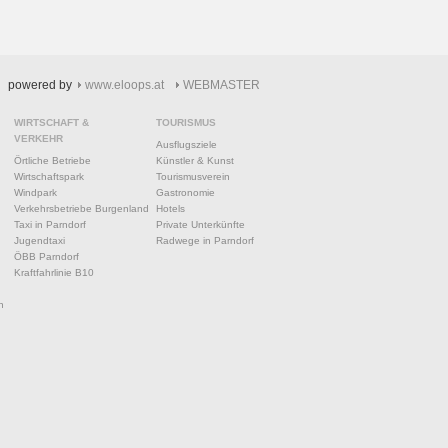
powered by
www.eloops.at
WEBMASTER
WIRTSCHAFT &
TOURISMUS
VERKEHR
Ausflugsziele
Örtliche Betriebe
Künstler & Kunst
Wirtschaftspark
Tourismusverein
Windpark
Gastronomie
Verkehrsbetriebe Burgenland
Hotels
Taxi in Parndorf
Private Unterkünfte
Jugendtaxi
Radwege in Parndorf
ÖBB Parndorf
Kraftfahrlinie B10
n