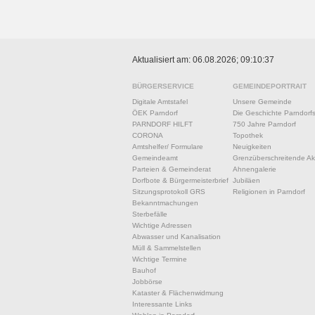
Aktualisiert am: 06.08.2026; 09:10:37
BÜRGERSERVICE
GEMEINDEPORTRAIT
Digitale Amtstafel
Unsere Gemeinde
ÖEK Parndorf
Die Geschichte Parndorf
PARNDORF HILFT
750 Jahre Parndorf
CORONA
Topothek
Amtshelfer/ Formulare
Neuigkeiten
Gemeindeamt
Grenzüberschreitende Akt
Parteien & Gemeinderat
Ahnengalerie
Dorfbote & Bürgermeisterbrief
Jubiläen
Sitzungsprotokoll GRS
Religionen in Parndorf
Bekanntmachungen
Sterbefälle
Wichtige Adressen
Abwasser und Kanalisation
Müll & Sammelstellen
Wichtige Termine
Bauhof
Jobbörse
Kataster & Flächenwidmung
Interessante Links