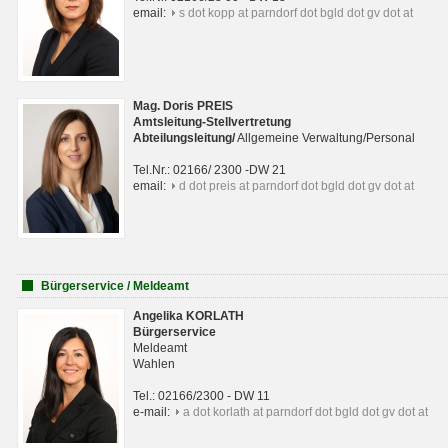
email:
s dot kopp at parndorf dot bgld dot gv dot at
Mag. Doris PREIS
Amtsleitung-Stellvertretung
Abteilungsleitun
g
/
Allgemeine Verwaltung/Personal
Tel.Nr.: 02166/ 2300 -DW 21
email:
d dot preis at parndorf dot bgld dot gv dot at
Bürgerservice / Meldeamt
Angelika KORLATH
Bürgerservice
Meldeamt
Wahlen
Tel.: 02166/2300 - DW 11
e-mail:
a dot korlath at parndorf dot bgld dot gv dot at