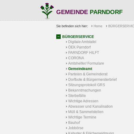
GEMEINDE
PARNDORF
Sie befinden sich hier:
Home
BÜRGERSERVI
BÜRGERSERVICE
Digitale Amtstafel
ÖEK Parndorf
PARNDORF HILFT
CORONA
Amtshelfer/ Formulare
Gemeindeamt
Parteien & Gemeinderat
Dorfbote & Bürgermeisterbrief
Sitzungsprotokoll GRS
Bekanntmachungen
Sterbefälle
Wichtige Adressen
Abwasser und Kanalisation
Müll & Sammelstellen
Wichtige Termine
Bauhof
Jobbörse
Kataster & Flächenwidmung