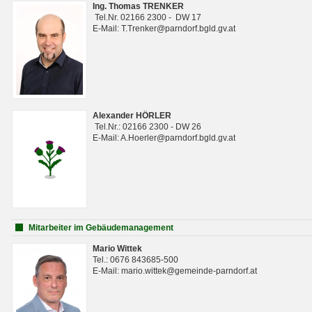
Ing. Thomas TRENKER
Tel.Nr. 02166 2300 - DW 17
E-Mail: T.Trenker@parndorf.bgld.gv.at
Alexander HÖRLER
Tel.Nr.: 02166 2300 - DW 26
E-Mail: A.Hoerler@parndorf.bgld.gv.at
Mitarbeiter im Gebäudemanagement
Mario Wittek
Tel.: 0676 843685-500
E-Mail: mario.wittek@gemeinde-parndorf.at