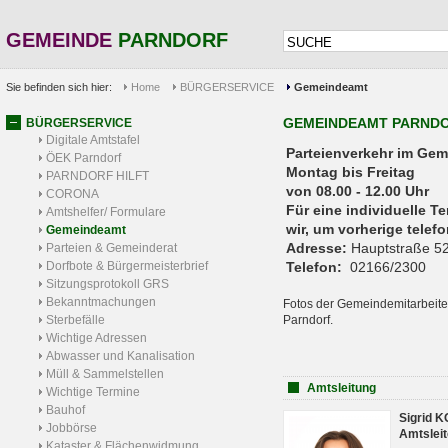
GEMEINDE
PARNDORF
Sie befinden sich hier:
Home
BÜRGERSERVICE
Gemeindeamt
GEMEINDEAMT PARND
BÜRGERSERVICE
Digitale Amtstafel
Parteienverkehr 
ÖEK Parndorf
Montag bis Freitag
PARNDORF HILFT
von 08.00 - 12.00 Uhr
CORONA
Für eine individuelle T
Amtshelfer/ Formulare
wir, um vorherige tele
Gemeindeamt
Adresse:
Hauptstraße 52
Parteien & Gemeinderat
Dorfbote & Bürgermeisterbrief
Telefon:
02166/2300
Sitzungsprotokoll GRS
Bekanntmachungen
Fotos der Gemeindemitarbeite
Sterbefälle
Parndorf.
Wichtige Adressen
Abwasser und Kanalisation
Müll & Sammelstellen
Amtsleitung
Wichtige Termine
Bauhof
Sigrid 
Jobbörse
Amtsleit
Kataster & Flächenwidmung