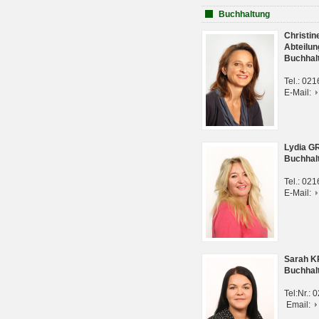
Buchhaltung
Christi
Abteilun
Buchhal
Tel.: 02
E-Mail:
Lydia G
Buchhal
Tel.: 02
E-Mail:
Sarah 
Buchhal
Tel:Nr.:
Email: