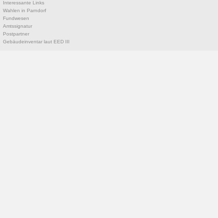
Interessante Links
Wahlen in Parndorf
Fundwesen
Amtssignatur
Postpartner
Gebäudeinventar laut EED III