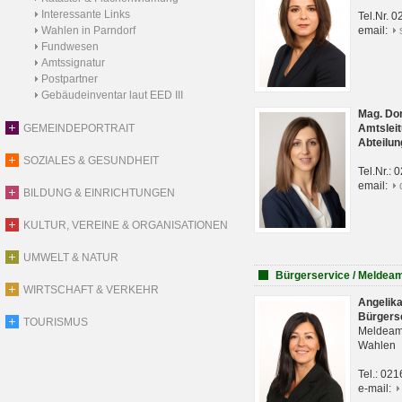
Interessante Links
Tel.Nr. 
Wahlen in Parndorf
email:
Fundwesen
Amtssignatur
Postpartner
Gebäudeinventar laut EED III
Mag. Do
GEMEINDEPORTRAIT
Amtsleit
Abteilun
SOZIALES & GESUNDHEIT
Tel.Nr.:
email:
BILDUNG & EINRICHTUNGEN
KULTUR, VEREINE & ORGANISATIONEN
UMWELT & NATUR
Bürgerservice / Meldea
WIRTSCHAFT & VERKEHR
Angelik
Bürgers
TOURISMUS
Meldeam
Wahlen
Tel.: 02
e-mail: