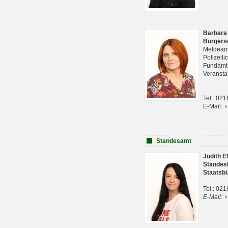
Barbara
Bürgers
Meldeam
Polizeil
Fundam
Veranst
Tel.: 02
E-Mail:
Standesamt
Judith 
Standes
Staatsb
Tel.: 02
E-Mail: