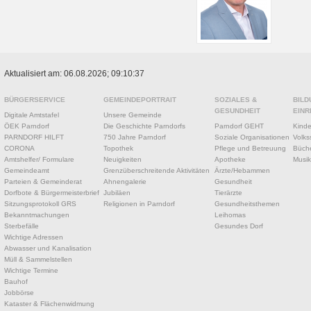
Aktualisiert am: 06.08.2026; 09:10:37
BÜRGERSERVICE
GEMEINDEPORTRAIT
SOZIALES &
BILD
GESUNDHEIT
EINR
Digitale Amtstafel
Unsere Gemeinde
ÖEK Parndorf
Die Geschichte Parndorfs
Parndorf GEHT
Kinde
PARNDORF HILFT
750 Jahre Parndorf
Soziale Organisationen
Volks
CORONA
Topothek
Pflege und Betreuung
Büche
Amtshelfer/ Formulare
Neuigkeiten
Apotheke
Musik
Gemeindeamt
Grenzüberschreitende Aktivitäten
Ärzte/Hebammen
Parteien & Gemeinderat
Ahnengalerie
Gesundheit
Dorfbote & Bürgermeisterbrief
Jubiläen
Tierärzte
Sitzungsprotokoll GRS
Religionen in Parndorf
Gesundheitsthemen
Bekanntmachungen
Leihomas
Sterbefälle
Gesundes Dorf
Wichtige Adressen
Abwasser und Kanalisation
Müll & Sammelstellen
Wichtige Termine
Bauhof
Jobbörse
Kataster & Flächenwidmung