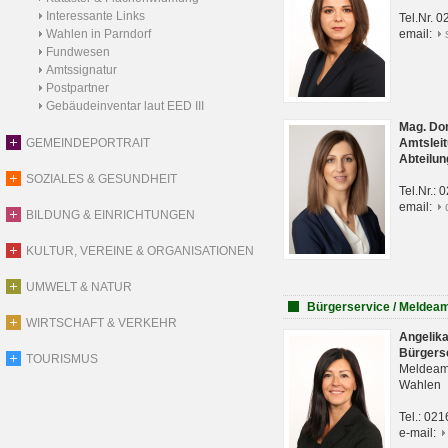
Interessante Links
Tel.Nr. 
Wahlen in Parndorf
email:
Fundwesen
Amtssignatur
Postpartner
Gebäudeinventar laut EED III
Mag. Do
GEMEINDEPORTRAIT
Amtsleit
Abteilun
SOZIALES & GESUNDHEIT
Tel.Nr.:
email:
BILDUNG & EINRICHTUNGEN
KULTUR, VEREINE & ORGANISATIONEN
UMWELT & NATUR
Bürgerservice / Meldea
WIRTSCHAFT & VERKEHR
Angelik
Bürgers
TOURISMUS
Meldeam
Wahlen
Tel.: 02
e-mail: