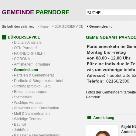
GEMEINDE
PARNDORF
Sie befinden sich hier:
Home
BÜRGERSERVICE
Gemeindeamt
GEMEINDEAMT PARND
BÜRGERSERVICE
Digitale Amtstafel
Parteienverkehr 
ÖEK Parndorf
Montag bis Freitag
PARNDORF HILFT
von 08.00 - 12.00 Uhr
CORONA
Für eine individuelle T
Amtshelfer/ Formulare
wir, um vorherige tele
Gemeindeamt
Adresse:
Hauptstraße 52
Parteien & Gemeinderat
Dorfbote & Bürgermeisterbrief
Telefon:
02166/2300
Sitzungsprotokoll GRS
Bekanntmachungen
Fotos der Gemeindemitarbeite
Sterbefälle
Parndorf.
Wichtige Adressen
Abwasser und Kanalisation
Müll & Sammelstellen
Amtsleitung
Wichtige Termine
Bauhof
Sigrid 
Jobbörse
Amtsleit
Kataster & Flächenwidmung