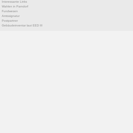
Interessante Links
Wahlen in Parndorf
Fundwesen
Amtssignatur
Postpartner
Gebäudeinventar laut EED III