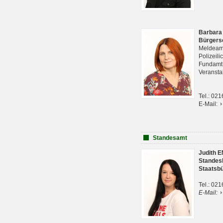
Barbara
Bürgers
Meldeam
Polizeil
Fundam
Veranst
Tel.: 02
E-Mail:
Standesamt
Judith 
Standes
Staatsb
Tel.: 02
E-Mail: