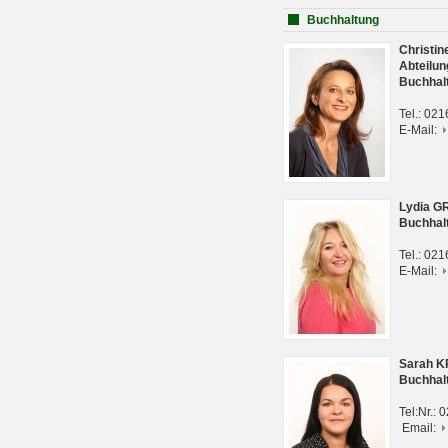
Buchhaltung
Christi
Abteilun
Buchhal
Tel.: 02
E-Mail:
Lydia G
Buchhal
Tel.: 02
E-Mail:
Sarah 
Buchhal
Tel:Nr.:
Email: