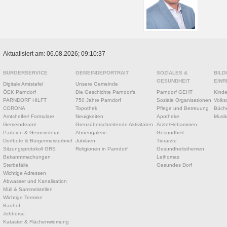
Aktualisiert am: 06.08.2026; 09:10:37
BÜRGERSERVICE
GEMEINDEPORTRAIT
SOZIALES &
BILD
GESUNDHEIT
EINR
Digitale Amtstafel
Unsere Gemeinde
ÖEK Parndorf
Die Geschichte Parndorfs
Parndorf GEHT
Kinde
PARNDORF HILFT
750 Jahre Parndorf
Soziale Organisationen
Volks
CORONA
Topothek
Pflege und Betreuung
Büche
Amtshelfer/ Formulare
Neuigkeiten
Apotheke
Musik
Gemeindeamt
Grenzüberschreitende Aktivitäten
Ärzte/Hebammen
Parteien & Gemeinderat
Ahnengalerie
Gesundheit
Dorfbote & Bürgermeisterbrief
Jubiläen
Tierärzte
Sitzungsprotokoll GRS
Religionen in Parndorf
Gesundheitsthemen
Bekanntmachungen
Leihomas
Sterbefälle
Gesundes Dorf
Wichtige Adressen
Abwasser und Kanalisation
Müll & Sammelstellen
Wichtige Termine
Bauhof
Jobbörse
Kataster & Flächenwidmung