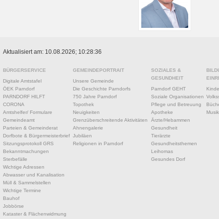
Aktualisiert am: 10.08.2026; 10:28:36
BÜRGERSERVICE
GEMEINDEPORTRAIT
SOZIALES &
BILD
GESUNDHEIT
EINR
Digitale Amtstafel
Unsere Gemeinde
ÖEK Parndorf
Die Geschichte Parndorfs
Parndorf GEHT
Kinde
PARNDORF HILFT
750 Jahre Parndorf
Soziale Organisationen
Volks
CORONA
Topothek
Pflege und Betreuung
Büche
Amtshelfer/ Formulare
Neuigkeiten
Apotheke
Musik
Gemeindeamt
Grenzüberschreitende Aktivitäten
Ärzte/Hebammen
Parteien & Gemeinderat
Ahnengalerie
Gesundheit
Dorfbote & Bürgermeisterbrief
Jubiläen
Tierärzte
Sitzungsprotokoll GRS
Religionen in Parndorf
Gesundheitsthemen
Bekanntmachungen
Leihomas
Sterbefälle
Gesundes Dorf
Wichtige Adressen
Abwasser und Kanalisation
Müll & Sammelstellen
Wichtige Termine
Bauhof
Jobbörse
Kataster & Flächenwidmung