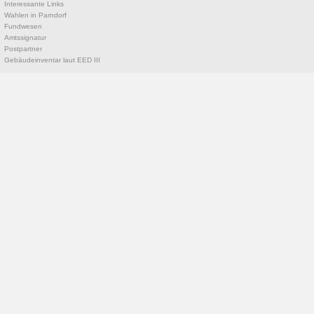
Interessante Links
Wahlen in Parndorf
Fundwesen
Amtssignatur
Postpartner
Gebäudeinventar laut EED III