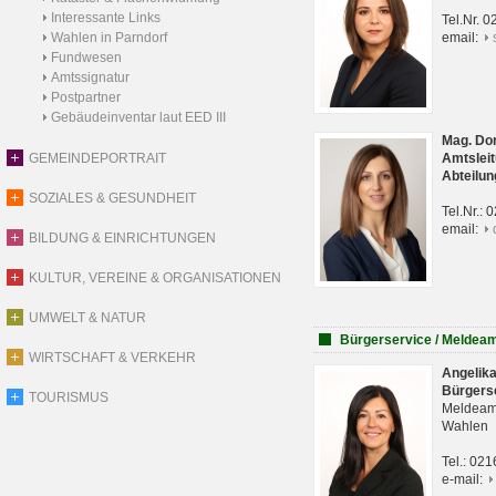
Interessante Links
Tel.Nr. 
Wahlen in Parndorf
email:
Fundwesen
Amtssignatur
Postpartner
Gebäudeinventar laut EED III
Mag. Do
GEMEINDEPORTRAIT
Amtsleit
Abteilun
SOZIALES & GESUNDHEIT
Tel.Nr.:
email:
BILDUNG & EINRICHTUNGEN
KULTUR, VEREINE & ORGANISATIONEN
UMWELT & NATUR
Bürgerservice / Meldea
WIRTSCHAFT & VERKEHR
Angelik
Bürgers
TOURISMUS
Meldeam
Wahlen
Tel.: 02
e-mail: