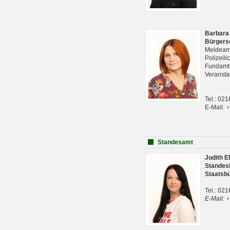
Barbara
Bürgers
Meldeam
Polizeil
Fundam
Veranst
Tel.: 02
E-Mail:
Standesamt
Judith 
Standes
Staatsb
Tel.: 02
E-Mail: