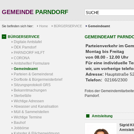
GEMEINDE
PARNDORF
Sie befinden sich hier:
Home
BÜRGERSERVICE
Gemeindeamt
GEMEINDEAMT PARND
BÜRGERSERVICE
Digitale Amtstafel
Parteienverkehr 
ÖEK Parndorf
Montag bis Freitag
PARNDORF HILFT
von 08.00 - 12.00 Uhr
CORONA
Für eine individuelle T
Amtshelfer/ Formulare
wir, um vorherige tele
Gemeindeamt
Adresse:
Hauptstraße 52
Parteien & Gemeinderat
Dorfbote & Bürgermeisterbrief
Telefon:
02166/2300
Sitzungsprotokoll GRS
Bekanntmachungen
Fotos der Gemeindemitarbeite
Sterbefälle
Parndorf.
Wichtige Adressen
Abwasser und Kanalisation
Müll & Sammelstellen
Amtsleitung
Wichtige Termine
Bauhof
Sigrid 
Jobbörse
Amtsleit
Kataster & Flächenwidmung