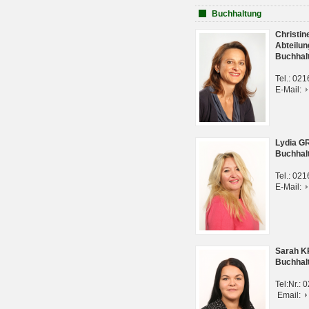
Buchhaltung
Christi
Abteilun
Buchhal
Tel.: 02
E-Mail:
Lydia G
Buchhal
Tel.: 02
E-Mail:
Sarah 
Buchhal
Tel:Nr.:
Email: