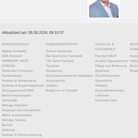
Aktualisiert am: 06.08.2026; 09:10:37
BÜRGERSERVICE
GEMEINDEPORTRAIT
SOZIALES &
BILD
GESUNDHEIT
EINR
Digitale Amtstafel
Unsere Gemeinde
ÖEK Parndorf
Die Geschichte Parndorfs
Parndorf GEHT
Kinde
PARNDORF HILFT
750 Jahre Parndorf
Soziale Organisationen
Volks
CORONA
Topothek
Pflege und Betreuung
Büche
Amtshelfer/ Formulare
Neuigkeiten
Apotheke
Musik
Gemeindeamt
Grenzüberschreitende Aktivitäten
Ärzte/Hebammen
Parteien & Gemeinderat
Ahnengalerie
Gesundheit
Dorfbote & Bürgermeisterbrief
Jubiläen
Tierärzte
Sitzungsprotokoll GRS
Religionen in Parndorf
Gesundheitsthemen
Bekanntmachungen
Leihomas
Sterbefälle
Gesundes Dorf
Wichtige Adressen
Abwasser und Kanalisation
Müll & Sammelstellen
Wichtige Termine
Bauhof
Jobbörse
Kataster & Flächenwidmung