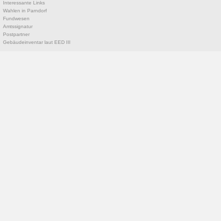
Interessante Links
Wahlen in Parndorf
Fundwesen
Amtssignatur
Postpartner
Gebäudeinventar laut EED III