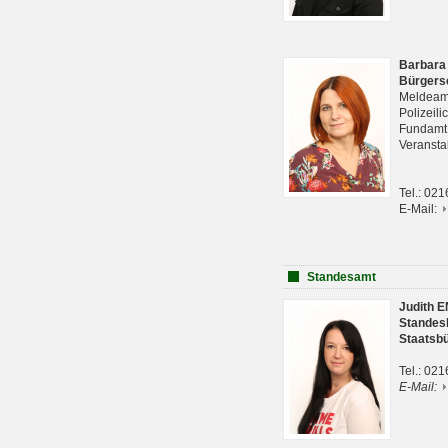
Barbara
Bürgers
Meldeam
Polizeil
Fundam
Veranst
Tel.: 02
E-Mail:
Standesamt
Judith 
Standes
Staatsb
Tel.: 02
E-Mail: