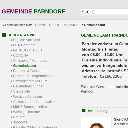
GEMEINDE
PARNDORF
Sie befinden sich hier:
Home
BÜRGERSERVICE
Gemeindeamt
GEMEINDEAMT PARND
BÜRGERSERVICE
Digitale Amtstafel
Parteienverkehr 
ÖEK Parndorf
Montag bis Freitag
PARNDORF HILFT
von 08.00 - 12.00 Uhr
CORONA
Für eine individuelle T
Amtshelfer/ Formulare
wir, um vorherige tele
Gemeindeamt
Adresse:
Hauptstraße 52
Parteien & Gemeinderat
Dorfbote & Bürgermeisterbrief
Telefon:
02166/2300
Sitzungsprotokoll GRS
Bekanntmachungen
Fotos der Gemeindemitarbeite
Sterbefälle
Parndorf.
Wichtige Adressen
Abwasser und Kanalisation
Müll & Sammelstellen
Amtsleitung
Wichtige Termine
Bauhof
Sigrid 
Jobbörse
Amtsleit
Kataster & Flächenwidmung