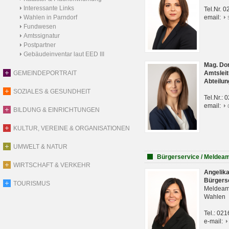
Interessante Links
Tel.Nr. 
Wahlen in Parndorf
email:
Fundwesen
Amtssignatur
Postpartner
Gebäudeinventar laut EED III
Mag. Do
GEMEINDEPORTRAIT
Amtsleit
Abteilun
SOZIALES & GESUNDHEIT
Tel.Nr.:
email:
BILDUNG & EINRICHTUNGEN
KULTUR, VEREINE & ORGANISATIONEN
UMWELT & NATUR
Bürgerservice / Meldea
WIRTSCHAFT & VERKEHR
Angelik
Bürgers
TOURISMUS
Meldeam
Wahlen
Tel.: 02
e-mail: