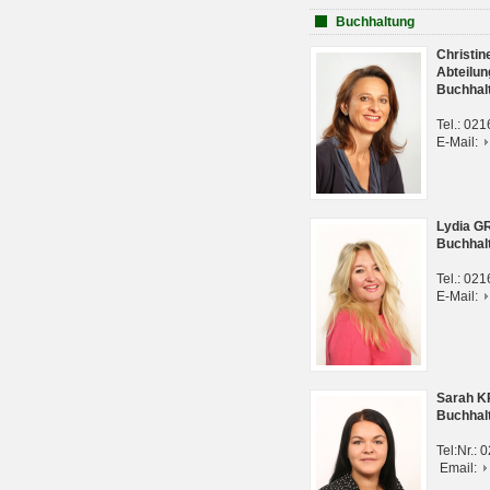
Buchhaltung
Christi
Abteilun
Buchhal
Tel.: 02
E-Mail:
Lydia G
Buchhal
Tel.: 02
E-Mail:
Sarah 
Buchhal
Tel:Nr.:
Email: