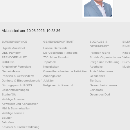
Aktualisiert am: 10.08.2026; 10:28:36
BÜRGERSERVICE
GEMEINDEPORTRAIT
SOZIALES &
BILD
GESUNDHEIT
EINR
Digitale Amtstafel
Unsere Gemeinde
ÖEK Parndorf
Die Geschichte Parndorfs
Parndorf GEHT
Kinde
PARNDORF HILFT
750 Jahre Parndorf
Soziale Organisationen
Volks
CORONA
Topothek
Pflege und Betreuung
Büche
Amtshelfer/ Formulare
Neuigkeiten
Apotheke
Musik
Gemeindeamt
Grenzüberschreitende Aktivitäten
Ärzte/Hebammen
Parteien & Gemeinderat
Ahnengalerie
Gesundheit
Dorfbote & Bürgermeisterbrief
Jubiläen
Tierärzte
Sitzungsprotokoll GRS
Religionen in Parndorf
Gesundheitsthemen
Bekanntmachungen
Leihomas
Sterbefälle
Gesundes Dorf
Wichtige Adressen
Abwasser und Kanalisation
Müll & Sammelstellen
Wichtige Termine
Bauhof
Jobbörse
Kataster & Flächenwidmung