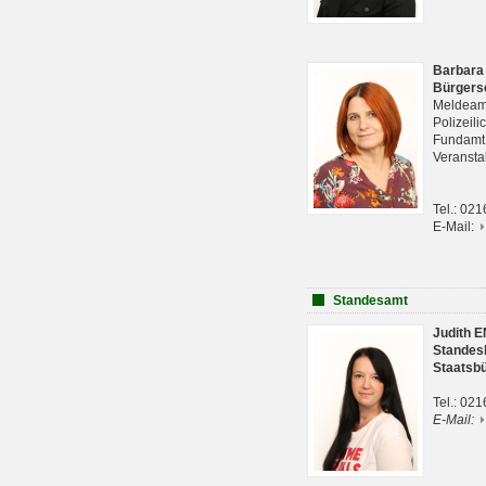
Barbara
Bürgers
Meldeam
Polizeil
Fundam
Veranst
Tel.: 02
E-Mail:
Standesamt
Judith 
Standes
Staatsb
Tel.: 02
E-Mail: