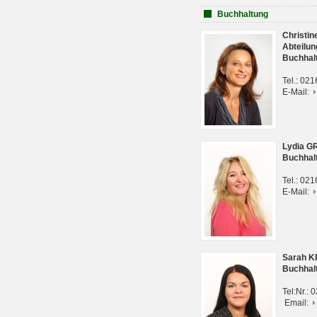
Buchhaltung
Christi
Abteilun
Buchhal
Tel.: 02
E-Mail:
Lydia G
Buchhal
Tel.: 02
E-Mail:
Sarah 
Buchhal
Tel:Nr.:
Email: