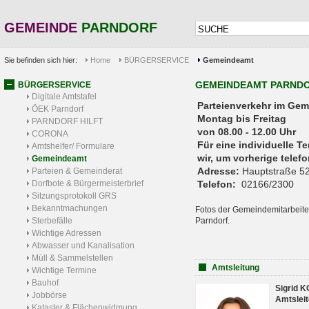
GEMEINDE
PARNDORF
Sie befinden sich hier:
Home
BÜRGERSERVICE
Gemeindeamt
GEMEINDEAMT PARND
BÜRGERSERVICE
Digitale Amtstafel
Parteienverkehr 
ÖEK Parndorf
Montag bis Freitag
PARNDORF HILFT
von 08.00 - 12.00 Uhr
CORONA
Für eine individuelle T
Amtshelfer/ Formulare
wir, um vorherige tele
Gemeindeamt
Adresse:
Hauptstraße 52
Parteien & Gemeinderat
Dorfbote & Bürgermeisterbrief
Telefon:
02166/2300
Sitzungsprotokoll GRS
Bekanntmachungen
Fotos der Gemeindemitarbeite
Sterbefälle
Parndorf.
Wichtige Adressen
Abwasser und Kanalisation
Müll & Sammelstellen
Amtsleitung
Wichtige Termine
Bauhof
Sigrid 
Jobbörse
Amtsleit
Kataster & Flächenwidmung