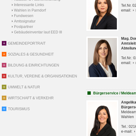
Interessante Links
Tel.Nr. 
Wahlen in Parndorf
email:
Fundwesen
Amtssignatur
Postpartner
Gebäudeinventar laut EED III
Mag. Do
GEMEINDEPORTRAIT
Amtsleit
Abteilun
SOZIALES & GESUNDHEIT
Tel.Nr.:
email:
BILDUNG & EINRICHTUNGEN
KULTUR, VEREINE & ORGANISATIONEN
UMWELT & NATUR
Bürgerservice / Meldea
WIRTSCHAFT & VERKEHR
Angelik
Bürgers
TOURISMUS
Meldeam
Wahlen
Tel.: 02
e-mail: