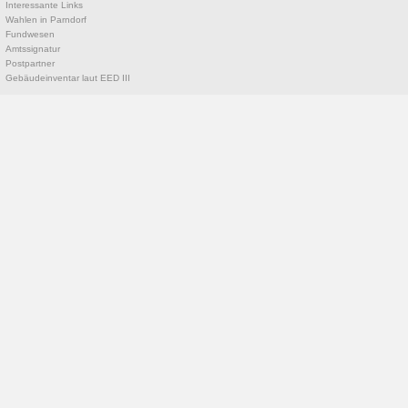
Interessante Links
Wahlen in Parndorf
Fundwesen
Amtssignatur
Postpartner
Gebäudeinventar laut EED III