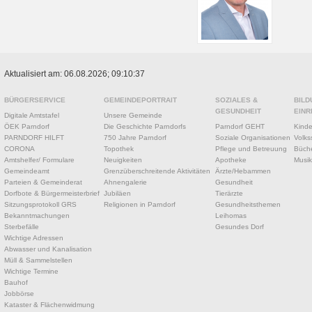
Aktualisiert am: 06.08.2026; 09:10:37
BÜRGERSERVICE
GEMEINDEPORTRAIT
SOZIALES &
BILD
GESUNDHEIT
EINR
Digitale Amtstafel
Unsere Gemeinde
ÖEK Parndorf
Die Geschichte Parndorfs
Parndorf GEHT
Kinde
PARNDORF HILFT
750 Jahre Parndorf
Soziale Organisationen
Volks
CORONA
Topothek
Pflege und Betreuung
Büche
Amtshelfer/ Formulare
Neuigkeiten
Apotheke
Musik
Gemeindeamt
Grenzüberschreitende Aktivitäten
Ärzte/Hebammen
Parteien & Gemeinderat
Ahnengalerie
Gesundheit
Dorfbote & Bürgermeisterbrief
Jubiläen
Tierärzte
Sitzungsprotokoll GRS
Religionen in Parndorf
Gesundheitsthemen
Bekanntmachungen
Leihomas
Sterbefälle
Gesundes Dorf
Wichtige Adressen
Abwasser und Kanalisation
Müll & Sammelstellen
Wichtige Termine
Bauhof
Jobbörse
Kataster & Flächenwidmung