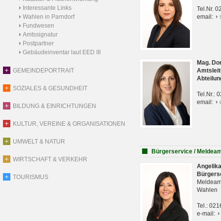
Interessante Links
Tel.Nr. 
Wahlen in Parndorf
email:
Fundwesen
Amtssignatur
Postpartner
Gebäudeinventar laut EED III
Mag. Do
GEMEINDEPORTRAIT
Amtsleit
Abteilun
SOZIALES & GESUNDHEIT
Tel.Nr.:
email:
BILDUNG & EINRICHTUNGEN
KULTUR, VEREINE & ORGANISATIONEN
UMWELT & NATUR
Bürgerservice / Meldea
WIRTSCHAFT & VERKEHR
Angelik
Bürgers
TOURISMUS
Meldeam
Wahlen
Tel.: 02
e-mail: