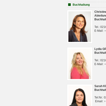
Buchhaltung
Christi
Abteilun
Buchhal
Tel.: 02
E-Mail:
Lydia G
Buchhal
Tel.: 02
E-Mail:
Sarah 
Buchhal
Tel:Nr.:
Email: