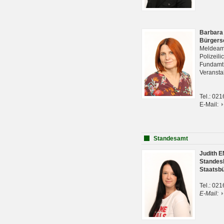
Barbara
Bürgers
Meldeam
Polizeil
Fundam
Veranst
Tel.: 02
E-Mail:
Standesamt
Judith 
Standes
Staatsb
Tel.: 02
E-Mail: