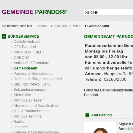
GEMEINDE
PARNDORF
Sie befinden sich hier:
Home
BÜRGERSERVICE
Gemeindeamt
GEMEINDEAMT PARND
BÜRGERSERVICE
Digitale Amtstafel
Parteienverkehr 
ÖEK Parndorf
Montag bis Freitag
PARNDORF HILFT
von 08.00 - 12.00 Uhr
CORONA
Für eine individuelle T
Amtshelfer/ Formulare
wir, um vorherige tele
Gemeindeamt
Adresse:
Hauptstraße 52
Parteien & Gemeinderat
Dorfbote & Bürgermeisterbrief
Telefon:
02166/2300
Sitzungsprotokoll GRS
Bekanntmachungen
Fotos der Gemeindemitarbeite
Sterbefälle
Parndorf.
Wichtige Adressen
Abwasser und Kanalisation
Müll & Sammelstellen
Amtsleitung
Wichtige Termine
Bauhof
Sigrid 
Jobbörse
Amtsleit
Kataster & Flächenwidmung