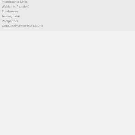
Interessante Links
Wahlen in Parndorf
Fundwesen
Amtssignatur
Postpartner
Gebäudeinventar laut EED III