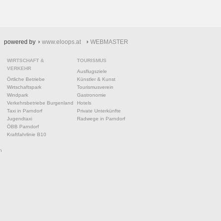
powered by
www.eloops.at
WEBMASTER
WIRTSCHAFT &
TOURISMUS
VERKEHR
Ausflugsziele
Örtliche Betriebe
Künstler & Kunst
Wirtschaftspark
Tourismusverein
Windpark
Gastronomie
Verkehrsbetriebe Burgenland
Hotels
Taxi in Parndorf
Private Unterkünfte
Jugendtaxi
Radwege in Parndorf
ÖBB Parndorf
Kraftfahrlinie B10
n