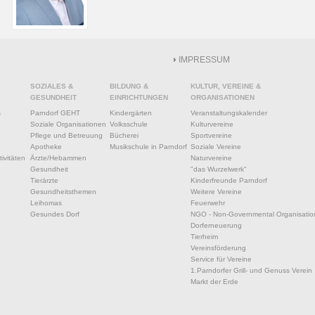
IMPRESSUM
SOZIALES &
BILDUNG &
KULTUR, VEREINE &
GESUNDHEIT
EINRICHTUNGEN
ORGANISATIONEN
s
Parndorf GEHT
Kindergärten
Veranstaltungskalender
Soziale Organisationen
Volksschule
Kulturvereine
Pflege und Betreuung
Bücherei
Sportvereine
Apotheke
Musikschule in Parndorf
Soziale Vereine
ivitäten
Ärzte/Hebammen
Naturvereine
Gesundheit
"das Wurzelwerk"
Tierärzte
Kinderfreunde Parndorf
Gesundheitsthemen
Weitere Vereine
Leihomas
Feuerwehr
Gesundes Dorf
NGO - Non-Governmental Organisatio
Dorferneuerung
Tierheim
Vereinsförderung
Service für Vereine
1.Parndorfer Grill- und Genuss Verein
Markt der Erde