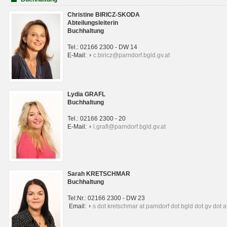
Christine BIRICZ-SKODA
Abteilungsleiterin
Buchhaltung
Tel.: 02166 2300 - DW 14
E-Mail:
c.biricz@parndorf.bgld.gv.at
Lydia GRAFL
Buchhaltung
Tel.: 02166 2300 - 20
E-Mail:
l.grafl@parndorf.bgld.gv.at
Sarah KRETSCHMAR
Buchhaltung
Tel:Nr.: 02166 2300 - DW 23
Email:
s dot kretschmar at parndorf dot bgld dot gv dot a