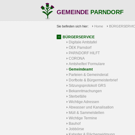
GEMEINDE
PARNDORF
Sie befinden sich hier:
Home
BÜRGERSERVI
BÜRGERSERVICE
Digitale Amtstafel
ÖEK Parndorf
PARNDORF HILFT
CORONA
Amtshelfer/ Formulare
Gemeindeamt
Parteien & Gemeinderat
Dorfbote & Bürgermeisterbrief
Sitzungsprotokoll GRS
Bekanntmachungen
Sterbefälle
Wichtige Adressen
Abwasser und Kanalisation
Müll & Sammelstellen
Wichtige Termine
Bauhof
Jobbörse
Kataster & Flächenwidmung