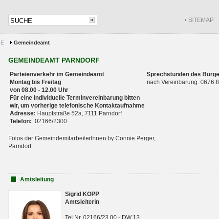
SITEMAP
CE
Gemeindeamt
GEMEINDEAMT PARNDORF
Parteienverkehr im Gemeindeamt
Sprechstunden des Bürge
Montag bis Freitag
nach Vereinbarung: 0676
von 08.00 - 12.00 Uhr
Für eine individuelle Terminvereinbarung bitten
wir, um vorherige telefonische Kontaktaufnahme
Adresse:
Hauptstraße 52a, 7111 Parndorf
Telefon:
02166/2300
Fotos der GemeindemitarbeiterInnen by Connie Perger,
Parndorf.
Amtsleitung
Sigrid KOPP
Amtsleiterin
Tel.Nr. 02166/23 00 - DW 13