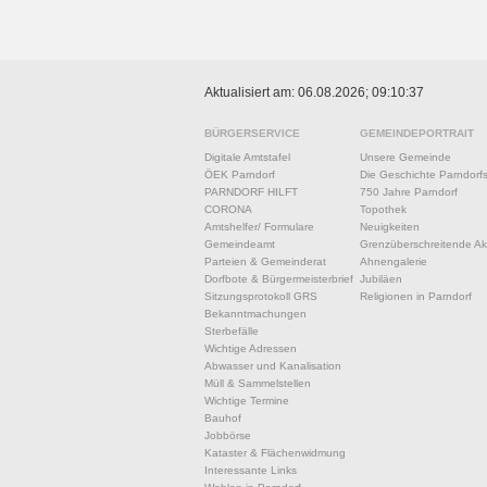
Aktualisiert am: 06.08.2026; 09:10:37
BÜRGERSERVICE
GEMEINDEPORTRAIT
Digitale Amtstafel
Unsere Gemeinde
ÖEK Parndorf
Die Geschichte Parndorf
PARNDORF HILFT
750 Jahre Parndorf
CORONA
Topothek
Amtshelfer/ Formulare
Neuigkeiten
Gemeindeamt
Grenzüberschreitende Akt
Parteien & Gemeinderat
Ahnengalerie
Dorfbote & Bürgermeisterbrief
Jubiläen
Sitzungsprotokoll GRS
Religionen in Parndorf
Bekanntmachungen
Sterbefälle
Wichtige Adressen
Abwasser und Kanalisation
Müll & Sammelstellen
Wichtige Termine
Bauhof
Jobbörse
Kataster & Flächenwidmung
Interessante Links