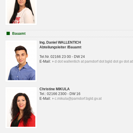
Bauamt
Ing. Daniel WALLENTICH
Abteilungsleiter /Bauamt
Tel.Nr. 02166 23 00 - DW 24
E-Mail:
d dot wallentich at parndorf dot bgld dot gv dot at
Christine MIKULA
Tel.: 02166 2300 - DW 16
E-Mail:
c.mikula@parndorf.bgld.gv.at