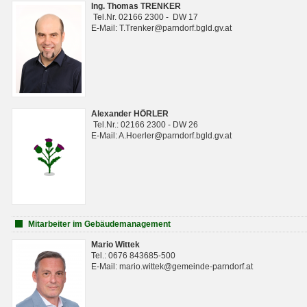
Ing. Thomas TRENKER
Tel.Nr. 02166 2300 - DW 17
E-Mail: T.Trenker@parndorf.bgld.gv.at
Alexander HÖRLER
Tel.Nr.: 02166 2300 - DW 26
E-Mail: A.Hoerler@parndorf.bgld.gv.at
Mitarbeiter im Gebäudemanagement
Mario Wittek
Tel.: 0676 843685-500
E-Mail: mario.wittek@gemeinde-parndorf.at