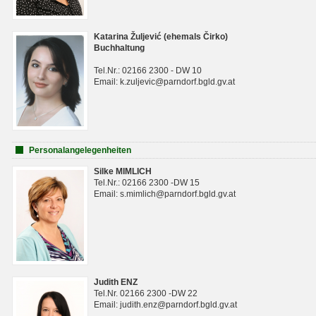
Katarina Žuljević (ehemals Čirko)
Buchhaltung
Tel.Nr.: 02166 2300 - DW 10
Email: k.zuljevic@parndorf.bgld.gv.at
Personalangelegenheiten
Silke MIMLICH
Tel.Nr.: 02166 2300 -DW 15
Email: s.mimlich@parndorf.bgld.gv.at
Judith ENZ
Tel.Nr. 02166 2300 -DW 22
Email: judith.enz@parndorf.bgld.gv.at