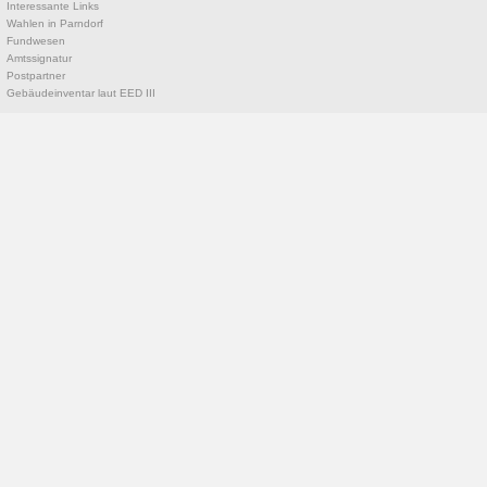
Interessante Links
Wahlen in Parndorf
Fundwesen
Amtssignatur
Postpartner
Gebäudeinventar laut EED III