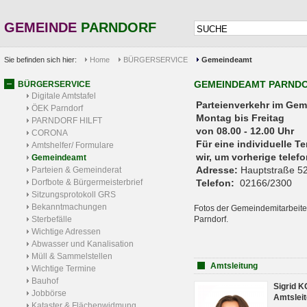
GEMEINDE
PARNDORF
Sie befinden sich hier:
Home
BÜRGERSERVICE
Gemeindeamt
GEMEINDEAMT PARND
BÜRGERSERVICE
Digitale Amtstafel
Parteienverkehr 
ÖEK Parndorf
Montag bis Freitag
PARNDORF HILFT
von 08.00 - 12.00 Uhr
CORONA
Für eine individuelle T
Amtshelfer/ Formulare
wir, um vorherige tele
Gemeindeamt
Adresse:
Hauptstraße 52
Parteien & Gemeinderat
Dorfbote & Bürgermeisterbrief
Telefon:
02166/2300
Sitzungsprotokoll GRS
Bekanntmachungen
Fotos der Gemeindemitarbeite
Sterbefälle
Parndorf.
Wichtige Adressen
Abwasser und Kanalisation
Müll & Sammelstellen
Amtsleitung
Wichtige Termine
Bauhof
Sigrid 
Jobbörse
Amtsleit
Kataster & Flächenwidmung