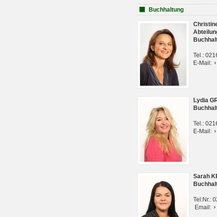
Buchhaltung
Christi
Abteilun
Buchhal
Tel.: 02
E-Mail:
Lydia G
Buchhal
Tel.: 02
E-Mail:
Sarah 
Buchhal
Tel:Nr.:
Email: