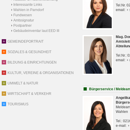
Interessante Links
Tel.Nr. 
Wahlen in Parndorf
email:
Fundwesen
Amtssignatur
Postpartner
Gebäudeinventar laut EED III
Mag. Do
GEMEINDEPORTRAIT
Amtsleit
Abteilun
SOZIALES & GESUNDHEIT
Tel.Nr.:
email:
BILDUNG & EINRICHTUNGEN
KULTUR, VEREINE & ORGANISATIONEN
UMWELT & NATUR
Bürgerservice / Meldea
WIRTSCHAFT & VERKEHR
Angelik
Bürgers
TOURISMUS
Meldeam
Wahlen
Tel.: 02
e-mail: