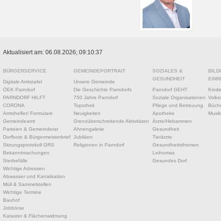
Aktualisiert am: 06.08.2026; 09:10:37
BÜRGERSERVICE
GEMEINDEPORTRAIT
SOZIALES &
BILD
GESUNDHEIT
EINR
Digitale Amtstafel
Unsere Gemeinde
ÖEK Parndorf
Die Geschichte Parndorfs
Parndorf GEHT
Kinde
PARNDORF HILFT
750 Jahre Parndorf
Soziale Organisationen
Volks
CORONA
Topothek
Pflege und Betreuung
Büche
Amtshelfer/ Formulare
Neuigkeiten
Apotheke
Musik
Gemeindeamt
Grenzüberschreitende Aktivitäten
Ärzte/Hebammen
Parteien & Gemeinderat
Ahnengalerie
Gesundheit
Dorfbote & Bürgermeisterbrief
Jubiläen
Tierärzte
Sitzungsprotokoll GRS
Religionen in Parndorf
Gesundheitsthemen
Bekanntmachungen
Leihomas
Sterbefälle
Gesundes Dorf
Wichtige Adressen
Abwasser und Kanalisation
Müll & Sammelstellen
Wichtige Termine
Bauhof
Jobbörse
Kataster & Flächenwidmung