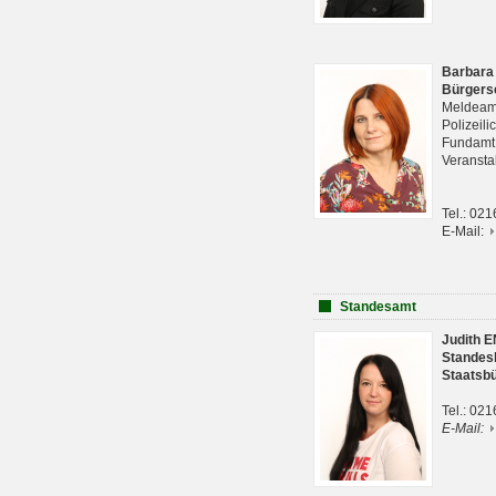
Barbara
Bürgers
Meldeam
Polizeil
Fundam
Veranst
Tel.: 02
E-Mail:
Standesamt
Judith 
Standes
Staatsb
Tel.: 02
E-Mail: