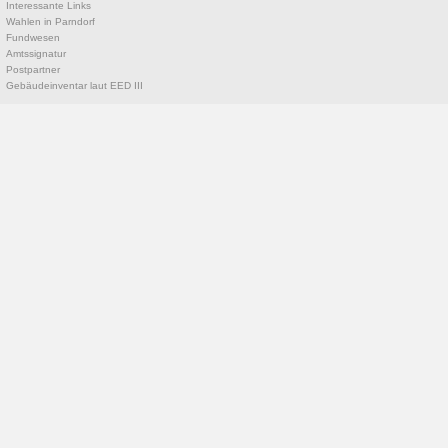
Interessante Links
Wahlen in Parndorf
Fundwesen
Amtssignatur
Postpartner
Gebäudeinventar laut EED III