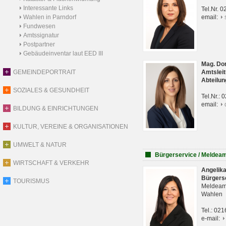
Interessante Links
Tel.Nr. 
Wahlen in Parndorf
email:
Fundwesen
Amtssignatur
Postpartner
Gebäudeinventar laut EED III
Mag. Do
GEMEINDEPORTRAIT
Amtsleit
Abteilun
SOZIALES & GESUNDHEIT
Tel.Nr.:
email:
BILDUNG & EINRICHTUNGEN
KULTUR, VEREINE & ORGANISATIONEN
UMWELT & NATUR
Bürgerservice / Meldea
WIRTSCHAFT & VERKEHR
Angelik
Bürgers
TOURISMUS
Meldeam
Wahlen
Tel.: 02
e-mail: