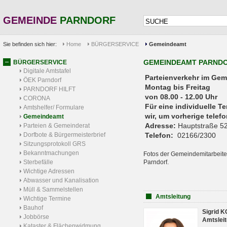
GEMEINDE
PARNDORF
Sie befinden sich hier:
Home
BÜRGERSERVICE
Gemeindeamt
GEMEINDEAMT PARND
BÜRGERSERVICE
Digitale Amtstafel
Parteienverkehr 
ÖEK Parndorf
Montag bis Freitag
PARNDORF HILFT
von 08.00 - 12.00 Uhr
CORONA
Für eine individuelle T
Amtshelfer/ Formulare
wir, um vorherige tele
Gemeindeamt
Adresse:
Hauptstraße 52
Parteien & Gemeinderat
Dorfbote & Bürgermeisterbrief
Telefon:
02166/2300
Sitzungsprotokoll GRS
Bekanntmachungen
Fotos der Gemeindemitarbeite
Sterbefälle
Parndorf.
Wichtige Adressen
Abwasser und Kanalisation
Müll & Sammelstellen
Amtsleitung
Wichtige Termine
Bauhof
Sigrid 
Jobbörse
Amtsleit
Kataster & Flächenwidmung