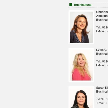
Buchhaltung
Christi
Abteilun
Buchhal
Tel.: 02
E-Mail:
Lydia G
Buchhal
Tel.: 02
E-Mail:
Sarah 
Buchhal
Tel:Nr.:
Email: