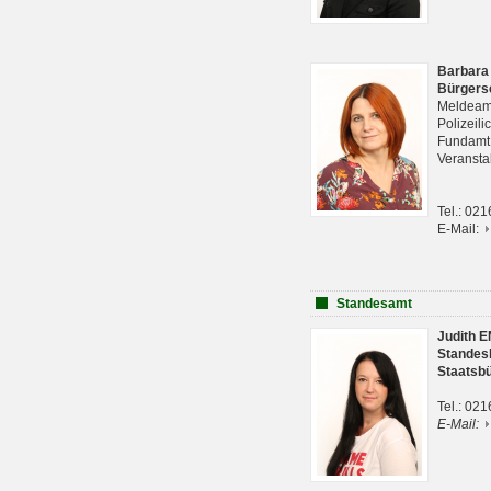
Barbara
Bürgers
Meldeam
Polizeil
Fundam
Veranst
Tel.: 02
E-Mail:
Standesamt
Judith 
Standes
Staatsb
Tel.: 02
E-Mail: