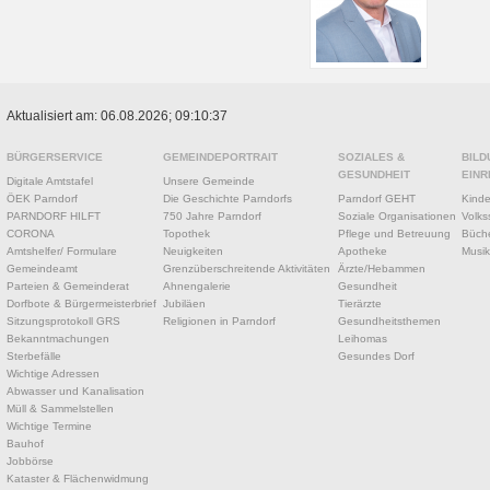
Aktualisiert am: 06.08.2026; 09:10:37
BÜRGERSERVICE
GEMEINDEPORTRAIT
SOZIALES &
BILD
GESUNDHEIT
EINR
Digitale Amtstafel
Unsere Gemeinde
ÖEK Parndorf
Die Geschichte Parndorfs
Parndorf GEHT
Kinde
PARNDORF HILFT
750 Jahre Parndorf
Soziale Organisationen
Volks
CORONA
Topothek
Pflege und Betreuung
Büche
Amtshelfer/ Formulare
Neuigkeiten
Apotheke
Musik
Gemeindeamt
Grenzüberschreitende Aktivitäten
Ärzte/Hebammen
Parteien & Gemeinderat
Ahnengalerie
Gesundheit
Dorfbote & Bürgermeisterbrief
Jubiläen
Tierärzte
Sitzungsprotokoll GRS
Religionen in Parndorf
Gesundheitsthemen
Bekanntmachungen
Leihomas
Sterbefälle
Gesundes Dorf
Wichtige Adressen
Abwasser und Kanalisation
Müll & Sammelstellen
Wichtige Termine
Bauhof
Jobbörse
Kataster & Flächenwidmung