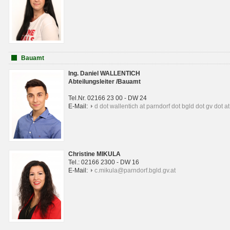
Bauamt
Ing. Daniel WALLENTICH
Abteilungsleiter /Bauamt
Tel.Nr. 02166 23 00 - DW 24
E-Mail:
d dot wallentich at parndorf dot bgld dot gv dot at
Christine MIKULA
Tel.: 02166 2300 - DW 16
E-Mail:
c.mikula@parndorf.bgld.gv.at