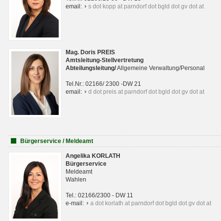
email:
s dot kopp at parndorf dot bgld dot gv dot at
Mag. Doris PREIS
Amtsleitung-Stellvertretung
Abteilungsleitun
g
/
Allgemeine Verwaltung/Personal
Tel.Nr.: 02166/ 2300 -DW 21
email:
d dot preis at parndorf dot bgld dot gv dot at
Bürgerservice / Meldeamt
Angelika KORLATH
Bürgerservice
Meldeamt
Wahlen
Tel.: 02166/2300 - DW 11
e-mail:
a dot korlath at parndorf dot bgld dot gv dot at