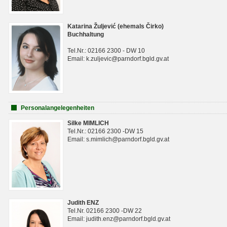
Katarina Žuljević (ehemals Čirko)
Buchhaltung
Tel.Nr.: 02166 2300 - DW 10
Email: k.zuljevic@parndorf.bgld.gv.at
Personalangelegenheiten
Silke MIMLICH
Tel.Nr.: 02166 2300 -DW 15
Email: s.mimlich@parndorf.bgld.gv.at
Judith ENZ
Tel.Nr. 02166 2300 -DW 22
Email: judith.enz@parndorf.bgld.gv.at