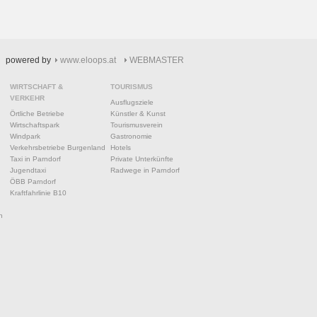
powered by
www.eloops.at
WEBMASTER
WIRTSCHAFT &
TOURISMUS
VERKEHR
Ausflugsziele
Örtliche Betriebe
Künstler & Kunst
Wirtschaftspark
Tourismusverein
Windpark
Gastronomie
Verkehrsbetriebe Burgenland
Hotels
Taxi in Parndorf
Private Unterkünfte
Jugendtaxi
Radwege in Parndorf
ÖBB Parndorf
Kraftfahrlinie B10
n