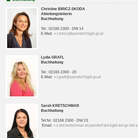
Christine BIRICZ-SKODA
Abteilungsleiterin
Buchhaltung
Tel.: 02166 2300 - DW 14
E-Mail:
c.biricz@parndorf.bgld.gv.at
Lydia GRAFL
Buchhaltung
Tel.: 02166 2300 - 20
E-Mail:
l.grafl@parndorf.bgld.gv.at
Sarah KRETSCHMAR
Buchhaltung
Tel:Nr.: 02166 2300 - DW 23
Email:
s dot kretschmar at parndorf dot bgld dot gv dot a