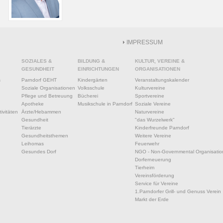
IMPRESSUM
SOZIALES &
BILDUNG &
KULTUR, VEREINE &
GESUNDHEIT
EINRICHTUNGEN
ORGANISATIONEN
s
Parndorf GEHT
Kindergärten
Veranstaltungskalender
Soziale Organisationen
Volksschule
Kulturvereine
Pflege und Betreuung
Bücherei
Sportvereine
Apotheke
Musikschule in Parndorf
Soziale Vereine
ivitäten
Ärzte/Hebammen
Naturvereine
Gesundheit
"das Wurzelwerk"
Tierärzte
Kinderfreunde Parndorf
Gesundheitsthemen
Weitere Vereine
Leihomas
Feuerwehr
Gesundes Dorf
NGO - Non-Governmental Organisatio
Dorferneuerung
Tierheim
Vereinsförderung
Service für Vereine
1.Parndorfer Grill- und Genuss Verein
Markt der Erde