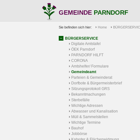
GEMEINDE
PARNDORF
Sie befinden sich hier:
Home
BÜRGERSERVI
BÜRGERSERVICE
Digitale Amtstafel
ÖEK Parndorf
PARNDORF HILFT
CORONA
Amtshelfer/ Formulare
Gemeindeamt
Parteien & Gemeinderat
Dorfbote & Bürgermeisterbrief
Sitzungsprotokoll GRS
Bekanntmachungen
Sterbefälle
Wichtige Adressen
Abwasser und Kanalisation
Müll & Sammelstellen
Wichtige Termine
Bauhof
Jobbörse
Kataster & Flächenwidmung