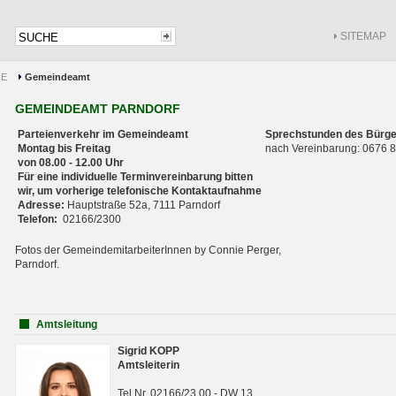
SITEMAP
CE
Gemeindeamt
GEMEINDEAMT PARNDORF
Parteienverkehr im Gemeindeamt
Sprechstunden des Bürge
Montag bis Freitag
nach Vereinbarung: 0676
von 08.00 - 12.00 Uhr
Für eine individuelle Terminvereinbarung bitten
wir, um vorherige telefonische Kontaktaufnahme
Adresse:
Hauptstraße 52a, 7111 Parndorf
Telefon:
02166/2300
Fotos der GemeindemitarbeiterInnen by Connie Perger,
Parndorf.
Amtsleitung
Sigrid KOPP
Amtsleiterin
Tel.Nr. 02166/23 00 - DW 13