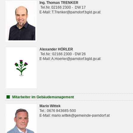
Ing. Thomas TRENKER
Tel.Nr. 02166 2300 - DW 17
E-Mail: T.Trenker@parndorf.bgld.gv.at
Alexander HÖRLER
Tel.Nr.: 02166 2300 - DW 26
E-Mail: A.Hoerler@parndorf.bgld.gv.at
Mitarbeiter im Gebäudemanagement
Mario Wittek
Tel.: 0676 843685-500
E-Mail: mario.wittek@gemeinde-parndorf.at