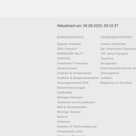
Aktualisiert am: 06.08.2026; 09:10:37
BÜRGERSERVICE
GEMEINDEPORTRAIT
Digitale Amtstafel
Unsere Gemeinde
ÖEK Parndorf
Die Geschichte Parndorf
PARNDORF HILFT
750 Jahre Parndorf
CORONA
Topothek
Amtshelfer/ Formulare
Neuigkeiten
Gemeindeamt
Grenzüberschreitende Akt
Parteien & Gemeinderat
Ahnengalerie
Dorfbote & Bürgermeisterbrief
Jubiläen
Sitzungsprotokoll GRS
Religionen in Parndorf
Bekanntmachungen
Sterbefälle
Wichtige Adressen
Abwasser und Kanalisation
Müll & Sammelstellen
Wichtige Termine
Bauhof
Jobbörse
Kataster & Flächenwidmung
Interessante Links