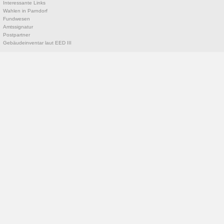
Interessante Links
Wahlen in Parndorf
Fundwesen
Amtssignatur
Postpartner
Gebäudeinventar laut EED III