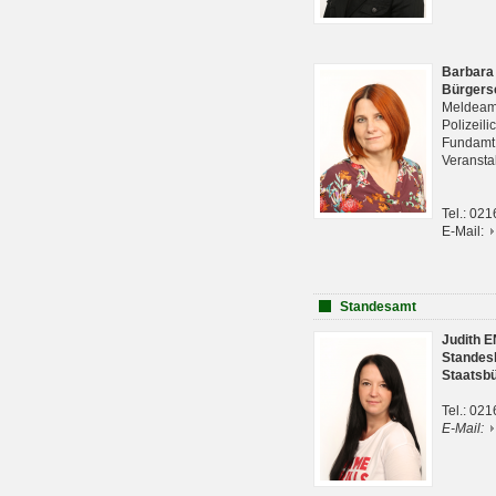
Barbara
Bürgers
Meldeam
Polizeil
Fundam
Veranst
Tel.: 02
E-Mail:
Standesamt
Judith 
Standes
Staatsb
Tel.: 02
E-Mail: