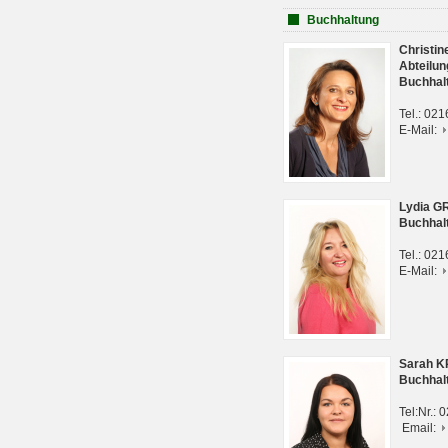
Buchhaltung
Christi
Abteilun
Buchhal
Tel.: 02
E-Mail:
Lydia G
Buchhal
Tel.: 02
E-Mail:
Sarah 
Buchhal
Tel:Nr.:
Email: