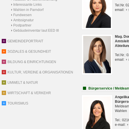
Interessante Links
Tel.Nr. 
Wahlen in Parndorf
email:
Fundwesen
Amtssignatur
Postpartner
Gebäudeinventar laut EED III
Mag. Do
GEMEINDEPORTRAIT
Amtsleit
Abteilun
SOZIALES & GESUNDHEIT
Tel.Nr.:
email:
BILDUNG & EINRICHTUNGEN
KULTUR, VEREINE & ORGANISATIONEN
UMWELT & NATUR
Bürgerservice / Meldea
WIRTSCHAFT & VERKEHR
Angelik
Bürgers
TOURISMUS
Meldeam
Wahlen
Tel.: 02
e-mail: