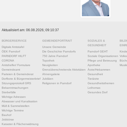
Aktualisiert am: 06.08.2026; 09:10:37
BÜRGERSERVICE
GEMEINDEPORTRAIT
SOZIALES &
BILD
GESUNDHEIT
EINR
Digitale Amtstafel
Unsere Gemeinde
ÖEK Parndorf
Die Geschichte Parndorfs
Parndorf GEHT
Kinde
PARNDORF HILFT
750 Jahre Parndorf
Soziale Organisationen
Volks
CORONA
Topothek
Pflege und Betreuung
Büche
Amtshelfer/ Formulare
Neuigkeiten
Apotheke
Musik
Gemeindeamt
Grenzüberschreitende Aktivitäten
Ärzte/Hebammen
Parteien & Gemeinderat
Ahnengalerie
Gesundheit
Dorfbote & Bürgermeisterbrief
Jubiläen
Tierärzte
Sitzungsprotokoll GRS
Religionen in Parndorf
Gesundheitsthemen
Bekanntmachungen
Leihomas
Sterbefälle
Gesundes Dorf
Wichtige Adressen
Abwasser und Kanalisation
Müll & Sammelstellen
Wichtige Termine
Bauhof
Jobbörse
Kataster & Flächenwidmung