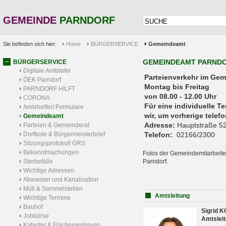
GEMEINDE
PARNDORF
Sie befinden sich hier:
Home
BÜRGERSERVICE
Gemeindeamt
GEMEINDEAMT PARND
BÜRGERSERVICE
Digitale Amtstafel
Parteienverkehr 
ÖEK Parndorf
Montag bis Freitag
PARNDORF HILFT
von 08.00 - 12.00 Uhr
CORONA
Für eine individuelle T
Amtshelfer/ Formulare
wir, um vorherige tele
Gemeindeamt
Adresse:
Hauptstraße 52
Parteien & Gemeinderat
Dorfbote & Bürgermeisterbrief
Telefon:
02166/2300
Sitzungsprotokoll GRS
Bekanntmachungen
Fotos der Gemeindemitarbeite
Sterbefälle
Parndorf.
Wichtige Adressen
Abwasser und Kanalisation
Müll & Sammelstellen
Amtsleitung
Wichtige Termine
Bauhof
Sigrid 
Jobbörse
Amtsleit
Kataster & Flächenwidmung