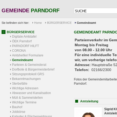
GEMEINDE
PARNDORF
Sie befinden sich hier:
Home
BÜRGERSERVICE
Gemeindeamt
GEMEINDEAMT PARND
BÜRGERSERVICE
Digitale Amtstafel
Parteienverkehr 
ÖEK Parndorf
Montag bis Freitag
PARNDORF HILFT
von 08.00 - 12.00 Uhr
CORONA
Für eine individuelle T
Amtshelfer/ Formulare
wir, um vorherige tele
Gemeindeamt
Adresse:
Hauptstraße 52
Parteien & Gemeinderat
Dorfbote & Bürgermeisterbrief
Telefon:
02166/2300
Sitzungsprotokoll GRS
Bekanntmachungen
Fotos der Gemeindemitarbeite
Sterbefälle
Parndorf.
Wichtige Adressen
Abwasser und Kanalisation
Müll & Sammelstellen
Amtsleitung
Wichtige Termine
Bauhof
Sigrid 
Jobbörse
Amtsleit
Kataster & Flächenwidmung