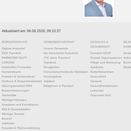
Aktualisiert am: 06.08.2026; 09:10:37
BÜRGERSERVICE
GEMEINDEPORTRAIT
SOZIALES &
BILD
GESUNDHEIT
EINR
Digitale Amtstafel
Unsere Gemeinde
ÖEK Parndorf
Die Geschichte Parndorfs
Parndorf GEHT
Kinde
PARNDORF HILFT
750 Jahre Parndorf
Soziale Organisationen
Volks
CORONA
Topothek
Pflege und Betreuung
Büche
Amtshelfer/ Formulare
Neuigkeiten
Apotheke
Musik
Gemeindeamt
Grenzüberschreitende Aktivitäten
Ärzte/Hebammen
Parteien & Gemeinderat
Ahnengalerie
Gesundheit
Dorfbote & Bürgermeisterbrief
Jubiläen
Tierärzte
Sitzungsprotokoll GRS
Religionen in Parndorf
Gesundheitsthemen
Bekanntmachungen
Leihomas
Sterbefälle
Gesundes Dorf
Wichtige Adressen
Abwasser und Kanalisation
Müll & Sammelstellen
Wichtige Termine
Bauhof
Jobbörse
Kataster & Flächenwidmung