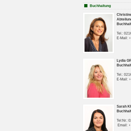
Buchhaltung
Christi
Abteilun
Buchhal
Tel.: 02
E-Mail:
Lydia G
Buchhal
Tel.: 02
E-Mail:
Sarah 
Buchhal
Tel:Nr.:
Email: