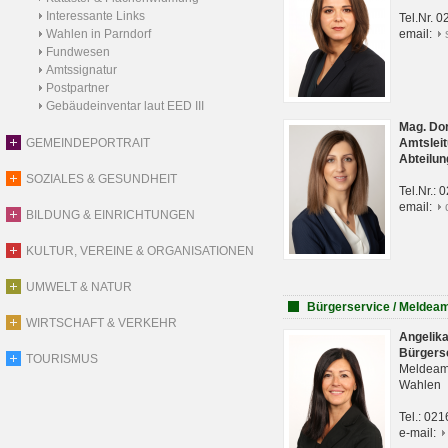
Interessante Links
Tel.Nr. 
Wahlen in Parndorf
email:
Fundwesen
Amtssignatur
Postpartner
Gebäudeinventar laut EED III
Mag. Do
GEMEINDEPORTRAIT
Amtsleit
Abteilun
SOZIALES & GESUNDHEIT
Tel.Nr.:
email:
BILDUNG & EINRICHTUNGEN
KULTUR, VEREINE & ORGANISATIONEN
UMWELT & NATUR
Bürgerservice / Meldea
WIRTSCHAFT & VERKEHR
Angelik
Bürgers
TOURISMUS
Meldeam
Wahlen
Tel.: 02
e-mail: