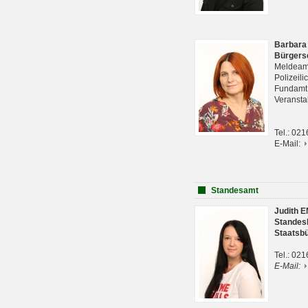
Barbara
Bürgers
Meldeam
Polizeil
Fundam
Veranst
Tel.: 02
E-Mail:
Standesamt
Judith 
Standes
Staatsb
Tel.: 02
E-Mail: