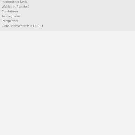
Interessante Links
Wahlen in Parndorf
Fundwesen
Amtssignatur
Postpartner
Gebäudeinventar laut EED III