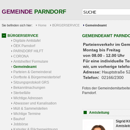
GEMEINDE
PARNDORF
Sie befinden sich hier:
Home
BÜRGERSERVICE
Gemeindeamt
GEMEINDEAMT PARND
BÜRGERSERVICE
Digitale Amtstafel
Parteienverkehr 
ÖEK Parndorf
Montag bis Freitag
PARNDORF HILFT
von 08.00 - 12.00 Uhr
CORONA
Für eine individuelle T
Amtshelfer/ Formulare
wir, um vorherige tele
Gemeindeamt
Adresse:
Hauptstraße 52
Parteien & Gemeinderat
Dorfbote & Bürgermeisterbrief
Telefon:
02166/2300
Sitzungsprotokoll GRS
Bekanntmachungen
Fotos der Gemeindemitarbeite
Sterbefälle
Parndorf.
Wichtige Adressen
Abwasser und Kanalisation
Müll & Sammelstellen
Amtsleitung
Wichtige Termine
Bauhof
Sigrid 
Jobbörse
Amtsleit
Kataster & Flächenwidmung