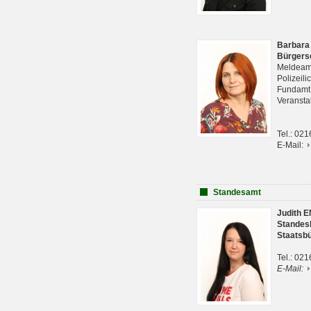
Barbara
Bürgers
Meldeam
Polizeil
Fundam
Veranst
Tel.: 02
E-Mail:
Standesamt
Judith 
Standes
Staatsb
Tel.: 02
E-Mail: