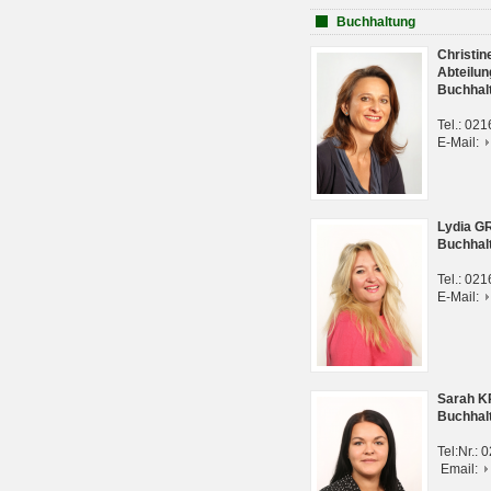
Buchhaltung
Christi
Abteilun
Buchhal
Tel.: 02
E-Mail:
Lydia G
Buchhal
Tel.: 02
E-Mail:
Sarah 
Buchhal
Tel:Nr.:
Email: