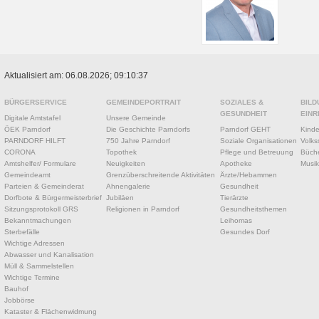
Aktualisiert am: 06.08.2026; 09:10:37
BÜRGERSERVICE
GEMEINDEPORTRAIT
SOZIALES &
BILD
GESUNDHEIT
EINR
Digitale Amtstafel
Unsere Gemeinde
ÖEK Parndorf
Die Geschichte Parndorfs
Parndorf GEHT
Kinde
PARNDORF HILFT
750 Jahre Parndorf
Soziale Organisationen
Volks
CORONA
Topothek
Pflege und Betreuung
Büche
Amtshelfer/ Formulare
Neuigkeiten
Apotheke
Musik
Gemeindeamt
Grenzüberschreitende Aktivitäten
Ärzte/Hebammen
Parteien & Gemeinderat
Ahnengalerie
Gesundheit
Dorfbote & Bürgermeisterbrief
Jubiläen
Tierärzte
Sitzungsprotokoll GRS
Religionen in Parndorf
Gesundheitsthemen
Bekanntmachungen
Leihomas
Sterbefälle
Gesundes Dorf
Wichtige Adressen
Abwasser und Kanalisation
Müll & Sammelstellen
Wichtige Termine
Bauhof
Jobbörse
Kataster & Flächenwidmung