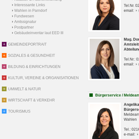
Interessante Links
Tel.Nr. 
Wahlen in Parndorf
email:
Fundwesen
Amtssignatur
Postpartner
Gebäudeinventar laut EED III
Mag. Do
GEMEINDEPORTRAIT
Amtsleit
Abteilun
SOZIALES & GESUNDHEIT
Tel.Nr.:
email:
BILDUNG & EINRICHTUNGEN
KULTUR, VEREINE & ORGANISATIONEN
UMWELT & NATUR
Bürgerservice / Meldea
WIRTSCHAFT & VERKEHR
Angelik
Bürgers
TOURISMUS
Meldeam
Wahlen
Tel.: 02
e-mail: