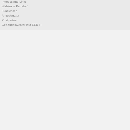
Interessante Links
Wahlen in Parndorf
Fundwesen
Amtssignatur
Postpartner
Gebäudeinventar laut EED III