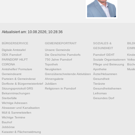
Aktualisiert am: 10.08.2026; 10:28:36
BÜRGERSERVICE
GEMEINDEPORTRAIT
SOZIALES &
BILD
GESUNDHEIT
EINR
Digitale Amtstafel
Unsere Gemeinde
ÖEK Parndorf
Die Geschichte Parndorfs
Parndorf GEHT
Kinde
PARNDORF HILFT
750 Jahre Parndorf
Soziale Organisationen
Volks
CORONA
Topothek
Pflege und Betreuung
Büche
Amtshelfer/ Formulare
Neuigkeiten
Apotheke
Musik
Gemeindeamt
Grenzüberschreitende Aktivitäten
Ärzte/Hebammen
Parteien & Gemeinderat
Ahnengalerie
Gesundheit
Dorfbote & Bürgermeisterbrief
Jubiläen
Tierärzte
Sitzungsprotokoll GRS
Religionen in Parndorf
Gesundheitsthemen
Bekanntmachungen
Leihomas
Sterbefälle
Gesundes Dorf
Wichtige Adressen
Abwasser und Kanalisation
Müll & Sammelstellen
Wichtige Termine
Bauhof
Jobbörse
Kataster & Flächenwidmung