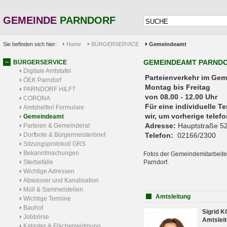
GEMEINDE
PARNDORF
Sie befinden sich hier:
Home
BÜRGERSERVICE
Gemeindeamt
GEMEINDEAMT PARND
BÜRGERSERVICE
Digitale Amtstafel
Parteienverkehr 
ÖEK Parndorf
Montag bis Freitag
PARNDORF HILFT
von 08.00 - 12.00 Uhr
CORONA
Für eine individuelle T
Amtshelfer/ Formulare
wir, um vorherige tele
Gemeindeamt
Adresse:
Hauptstraße 52
Parteien & Gemeinderat
Dorfbote & Bürgermeisterbrief
Telefon:
02166/2300
Sitzungsprotokoll GRS
Bekanntmachungen
Fotos der Gemeindemitarbeite
Sterbefälle
Parndorf.
Wichtige Adressen
Abwasser und Kanalisation
Müll & Sammelstellen
Amtsleitung
Wichtige Termine
Bauhof
Sigrid 
Jobbörse
Amtsleit
Kataster & Flächenwidmung