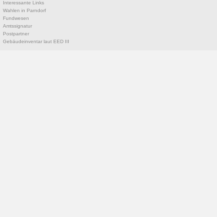
Interessante Links
Wahlen in Parndorf
Fundwesen
Amtssignatur
Postpartner
Gebäudeinventar laut EED III