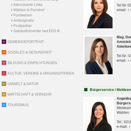
Interessante Links
Tel.Nr. 
Wahlen in Parndorf
email:
Fundwesen
Amtssignatur
Postpartner
Gebäudeinventar laut EED III
Mag. Do
GEMEINDEPORTRAIT
Amtsleit
Abteilun
SOZIALES & GESUNDHEIT
Tel.Nr.:
email:
BILDUNG & EINRICHTUNGEN
KULTUR, VEREINE & ORGANISATIONEN
UMWELT & NATUR
Bürgerservice / Meldea
WIRTSCHAFT & VERKEHR
Angelik
Bürgers
TOURISMUS
Meldeam
Wahlen
Tel.: 02
e-mail: