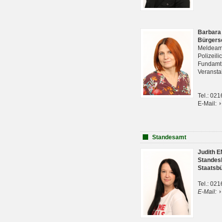
Barbara
Bürgers
Meldeam
Polizeil
Fundam
Veranst
Tel.: 02
E-Mail:
Standesamt
Judith 
Standes
Staatsb
Tel.: 02
E-Mail: