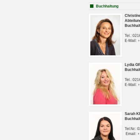
Buchhaltung
Christi
Abteilun
Buchhal
Tel.: 02
E-Mail:
Lydia G
Buchhal
Tel.: 02
E-Mail:
Sarah 
Buchhal
Tel:Nr.:
Email: