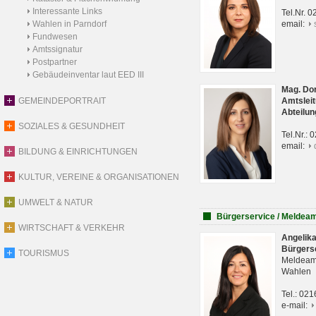
Interessante Links
Tel.Nr. 
Wahlen in Parndorf
email:
Fundwesen
Amtssignatur
Postpartner
Gebäudeinventar laut EED III
Mag. Do
GEMEINDEPORTRAIT
Amtsleit
Abteilun
SOZIALES & GESUNDHEIT
Tel.Nr.:
email:
BILDUNG & EINRICHTUNGEN
KULTUR, VEREINE & ORGANISATIONEN
UMWELT & NATUR
Bürgerservice / Meldea
WIRTSCHAFT & VERKEHR
Angelik
Bürgers
TOURISMUS
Meldeam
Wahlen
Tel.: 02
e-mail: