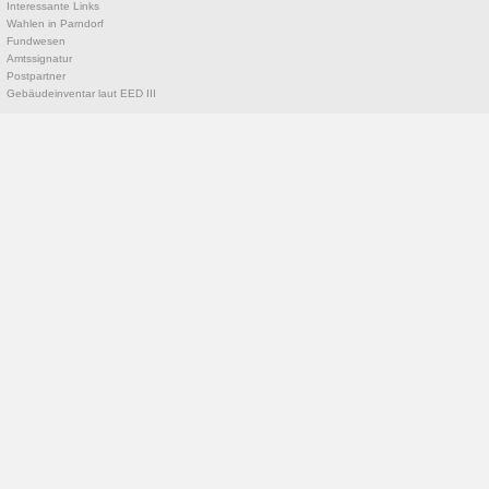
Interessante Links
Wahlen in Parndorf
Fundwesen
Amtssignatur
Postpartner
Gebäudeinventar laut EED III