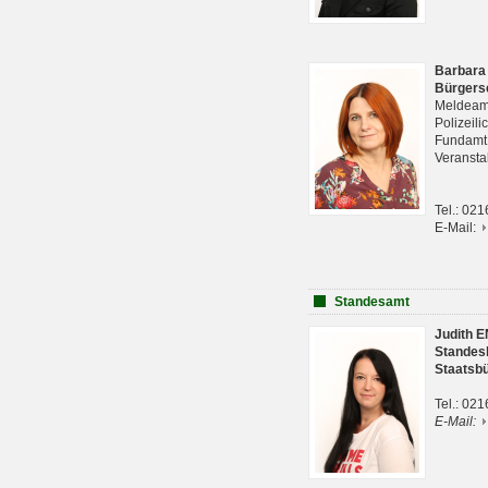
Barbara
Bürgers
Meldeam
Polizeil
Fundam
Veranst
Tel.: 02
E-Mail:
Standesamt
Judith 
Standes
Staatsb
Tel.: 02
E-Mail: