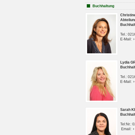
Buchhaltung
Christi
Abteilun
Buchhal
Tel.: 02
E-Mail:
Lydia G
Buchhal
Tel.: 02
E-Mail:
Sarah 
Buchhal
Tel:Nr.:
Email: