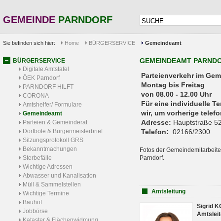
GEMEINDE
PARNDORF
Sie befinden sich hier:
Home
BÜRGERSERVICE
Gemeindeamt
GEMEINDEAMT PARND
BÜRGERSERVICE
Digitale Amtstafel
Parteienverkehr 
ÖEK Parndorf
Montag bis Freitag
PARNDORF HILFT
von 08.00 - 12.00 Uhr
CORONA
Für eine individuelle T
Amtshelfer/ Formulare
wir, um vorherige tele
Gemeindeamt
Adresse:
Hauptstraße 52
Parteien & Gemeinderat
Dorfbote & Bürgermeisterbrief
Telefon:
02166/2300
Sitzungsprotokoll GRS
Bekanntmachungen
Fotos der Gemeindemitarbeite
Sterbefälle
Parndorf.
Wichtige Adressen
Abwasser und Kanalisation
Müll & Sammelstellen
Amtsleitung
Wichtige Termine
Bauhof
Sigrid 
Jobbörse
Amtsleit
Kataster & Flächenwidmung