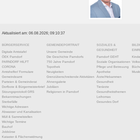
Aktualisiert am: 06.08.2026; 09:10:37
BÜRGERSERVICE
GEMEINDEPORTRAIT
SOZIALES &
BILD
GESUNDHEIT
EINR
Digitale Amtstafel
Unsere Gemeinde
ÖEK Parndorf
Die Geschichte Parndorfs
Parndorf GEHT
Kinde
PARNDORF HILFT
750 Jahre Parndorf
Soziale Organisationen
Volks
CORONA
Topothek
Pflege und Betreuung
Büche
Amtshelfer/ Formulare
Neuigkeiten
Apotheke
Musik
Gemeindeamt
Grenzüberschreitende Aktivitäten
Ärzte/Hebammen
Parteien & Gemeinderat
Ahnengalerie
Gesundheit
Dorfbote & Bürgermeisterbrief
Jubiläen
Tierärzte
Sitzungsprotokoll GRS
Religionen in Parndorf
Gesundheitsthemen
Bekanntmachungen
Leihomas
Sterbefälle
Gesundes Dorf
Wichtige Adressen
Abwasser und Kanalisation
Müll & Sammelstellen
Wichtige Termine
Bauhof
Jobbörse
Kataster & Flächenwidmung