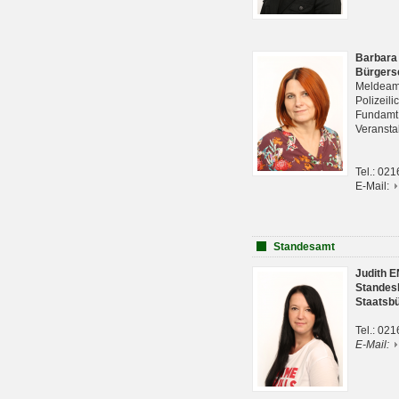
Barbara
Bürgers
Meldeam
Polizeil
Fundam
Veranst
Tel.: 02
E-Mail:
Standesamt
Judith 
Standes
Staatsb
Tel.: 02
E-Mail: