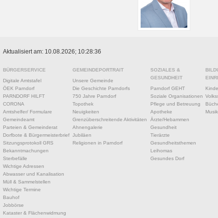
Aktualisiert am: 10.08.2026; 10:28:36
BÜRGERSERVICE
GEMEINDEPORTRAIT
SOZIALES &
BILD
GESUNDHEIT
EINR
Digitale Amtstafel
Unsere Gemeinde
ÖEK Parndorf
Die Geschichte Parndorfs
Parndorf GEHT
Kinde
PARNDORF HILFT
750 Jahre Parndorf
Soziale Organisationen
Volks
CORONA
Topothek
Pflege und Betreuung
Büche
Amtshelfer/ Formulare
Neuigkeiten
Apotheke
Musik
Gemeindeamt
Grenzüberschreitende Aktivitäten
Ärzte/Hebammen
Parteien & Gemeinderat
Ahnengalerie
Gesundheit
Dorfbote & Bürgermeisterbrief
Jubiläen
Tierärzte
Sitzungsprotokoll GRS
Religionen in Parndorf
Gesundheitsthemen
Bekanntmachungen
Leihomas
Sterbefälle
Gesundes Dorf
Wichtige Adressen
Abwasser und Kanalisation
Müll & Sammelstellen
Wichtige Termine
Bauhof
Jobbörse
Kataster & Flächenwidmung