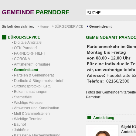
GEMEINDE
PARNDORF
Sie befinden sich hier:
Home
BÜRGERSERVICE
Gemeindeamt
GEMEINDEAMT PARND
BÜRGERSERVICE
Digitale Amtstafel
Parteienverkehr 
ÖEK Parndorf
Montag bis Freitag
PARNDORF HILFT
von 08.00 - 12.00 Uhr
CORONA
Für eine individuelle T
Amtshelfer/ Formulare
wir, um vorherige tele
Gemeindeamt
Adresse:
Hauptstraße 52
Parteien & Gemeinderat
Dorfbote & Bürgermeisterbrief
Telefon:
02166/2300
Sitzungsprotokoll GRS
Bekanntmachungen
Fotos der Gemeindemitarbeite
Sterbefälle
Parndorf.
Wichtige Adressen
Abwasser und Kanalisation
Müll & Sammelstellen
Amtsleitung
Wichtige Termine
Bauhof
Sigrid 
Jobbörse
Amtsleit
Kataster & Flächenwidmung