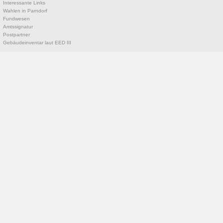
Interessante Links
Wahlen in Parndorf
Fundwesen
Amtssignatur
Postpartner
Gebäudeinventar laut EED III