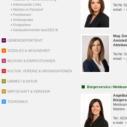
Interessante Links
Tel.Nr. 
Wahlen in Parndorf
email:
Fundwesen
Amtssignatur
Postpartner
Gebäudeinventar laut EED III
Mag. Do
GEMEINDEPORTRAIT
Amtsleit
Abteilun
SOZIALES & GESUNDHEIT
Tel.Nr.:
email:
BILDUNG & EINRICHTUNGEN
KULTUR, VEREINE & ORGANISATIONEN
UMWELT & NATUR
Bürgerservice / Meldea
WIRTSCHAFT & VERKEHR
Angelik
Bürgers
TOURISMUS
Meldeam
Wahlen
Tel.: 02
e-mail: