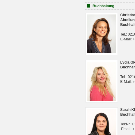
Buchhaltung
Christi
Abteilun
Buchhal
Tel.: 02
E-Mail:
Lydia G
Buchhal
Tel.: 02
E-Mail:
Sarah 
Buchhal
Tel:Nr.:
Email: